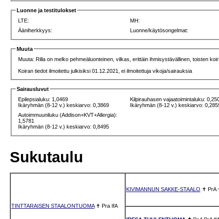
Luonne ja testitulokset
LTE:
MH:
Ääniherkkyys:
Luonne/käytösongelmat:
Muuta
Muuta: Rilla on melko pehmeäluonteinen, vilkas, erittäin ihmisystävällinen, toisten koir
Koiran tiedot ilmoitettu julkisiksi 01.12.2021, ei ilmoitettuja vikoja/sairauksia
Sairausluvut
Epilepsialuku: 1,0469
Kilpirauhasen vajaatoimintaluku: 0,25
Ikäryhmän (8-12 v.) keskiarvo: 0,3869
Ikäryhmän (8-12 v.) keskiarvo: 0,285
Autoimmuuniluku (Addison+KVT+Allergia):
1,5781
Ikäryhmän (8-12 v.) keskiarvo: 0,8495
Sukutaulu
KIVIMANNUN SAKKE-STAALO
✝
PrA
TINTTARAISEN STAALONTUOMA
✝
Pra
IfA