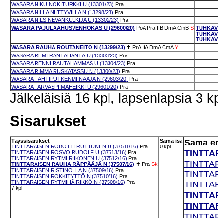
WASARA NIKU NOKITURKKI U (13301/23)
Pra
WASARA NILLA NIITTYVILLA N (13298/23)
Pra
WASARA NILS NEVANKULKIJA U (13302/23)
Pra
WASARA PAJULAAHUSVENHOKAS U (29600/20)
PoA
Pra
IfB
DmA
CmB
S
TUHKAV
TUHKAV
TUHKAV
WASARA RAUHA ROUTANEITO N (13299/23)
✝
PrA
IfA
DmA
CmA
Y
WASARA REMI RÄNTÄHÄNTÄ U (13303/23)
Pra
WASARA RENNI RAUTAHAMMAS U (13304/23)
Pra
WASARA RIMMA RUSKATASSU N (13300/23)
Pra
WASARA TÄHTIPUTKENMIINAAJA N (29603/20)
Pra
WASARA TARVASPIIMÄHEIKKI U (29601/20)
Pra
Jälkeläisiä 16 kpl, lapsenlapsia 3 kp
Sisarukset
Täyssisarukset
Sama isä
Sama e
TINTTARAISEN ROBOTTI RUTTUNEN U (37511/16)
Pra
0 kpl
TINTTA
TINTTARAISEN ROSVO RUDOLF U (37513/16)
Pra
TINTTARAISEN RYTMI RIIKONEN U (37512/16)
Pra
TINTTA
TINTTARAISEN RAUHA RÄPPÄÄJÄ N (37507/16)
✝
Pra
Sk
TINTTARAISEN RISTINOLLA N (37509/16)
Pra
TINTTA
TINTTARAISEN ROKKITYTTÖ N (37510/16)
Pra
TINTTARAISEN RYTMIHÄIRIKKÖ N (37508/16)
Pra
TINTTAR
7 kpl
TINTTAR
TINTTAR
TINTTA