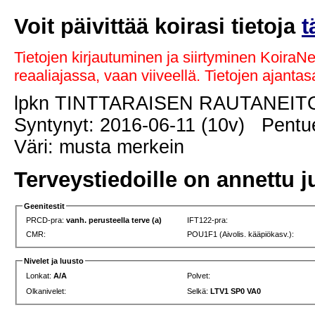
Voit päivittää koirasi tietoja
t
Tietojen kirjautuminen ja siirtyminen KoiraN
reaaliajassa, vaan viiveellä. Tietojen ajant
lpkn TINTTARAISEN RAUTANEI
Syntynyt: 2016-06-11 (10v) Pentue
Väri: musta merkein
Terveystiedoille on annettu j
Geenitestit
PRCD-pra:
vanh. perusteella terve (a)
IFT122-pra:
CMR:
POU1F1 (Aivolis. kääpiökasv.):
Nivelet ja luusto
Lonkat:
A/A
Polvet:
Olkanivelet:
Selkä:
LTV1 SP0 VA0