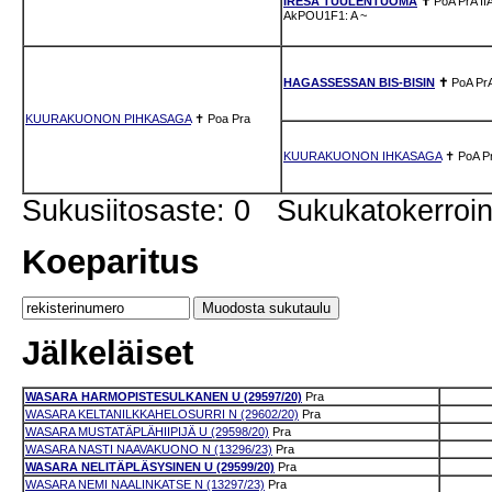
IRESA TUULENTUOMA
✝
PoA
PrA
If
AkPOU1F1: A
~
HAGASSESSAN BIS-BISIN
✝
PoA
Pr
KUURAKUONON PIHKASAGA
✝
Poa
Pra
KUURAKUONON IHKASAGA
✝
PoA
P
Sukusiitosaste: 0 Sukukatokerro
Koeparitus
Jälkeläiset
WASARA HARMOPISTESULKANEN U (29597/20)
Pra
WASARA KELTANILKKAHELOSURRI N (29602/20)
Pra
WASARA MUSTATÄPLÄHIIPIJÄ U (29598/20)
Pra
WASARA NASTI NAAVAKUONO N (13296/23)
Pra
WASARA NELITÄPLÄSYSINEN U (29599/20)
Pra
WASARA NEMI NAALINKATSE N (13297/23)
Pra