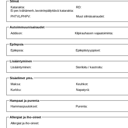
Silmät
Katarakta:
RD:
Ei per./vähämerk./avoin/epäilyttävä katarakta:
PHTVL/PHPV:
Muut silmäsairaudet:
Autoimmuunisairaudet
Addison:
Kilpirauhasen vajaatoiminta:
Epilepsia
Epilepsia:
Epileptistyyppiset:
Lisääntyminen
Lisääntyminen:
Steriloitu / kastroitu:
Sisäelimet yms.
Maksa:
Keuhkot:
Kurkku:
Napatyrä:
Hampaat ja purenta
Hammaspuutokset:
Purenta:
Allergiat ja iho-oireet
Allergiat ja iho-oireet: