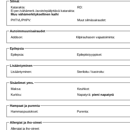
Silmät
Katarakta:
RD:
Ei per./vähämerk./avoin/epäilyttävä katarakta:
Muu vähämerkityksellinen kaihi
PHTVL/PHPV:
Muut silmäsairaudet:
Autoimmuunisairaudet
Addison:
Kilpirauhasen vajaatoiminta:
Epilepsia
Epilepsia:
Epileptistyyppiset:
Lisääntyminen
Lisääntyminen:
Steriloitu / kastroitu:
Sisäelimet yms.
Maksa:
Keuhkot:
Kurkku:
Napatyrä:
pieni napatyrä
Hampaat ja purenta
Hammaspuutokset:
Purenta:
Allergiat ja iho-oireet
Allergiat ja iho-oireet: