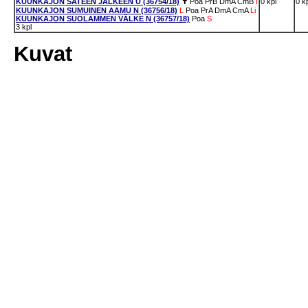
KUUNKAJON SATEEN JÄLKEEN U (36754/18)
✝
Poa
PrB
DmA
CmB
I
0 kpl
0 k
KUUNKAJON SUMUINEN AAMU N (36756/18)
L
Poa
PrA
DmA
CmA
Li
KUUNKAJON SUOLAMMEN VÄLKE N (36757/18)
Poa
S
3 kpl
Kuvat