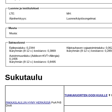
Luonne ja testitulokset
LTE:
MH:
Ääniherkkyys:
Luonne/käytösongelmat:
Muuta
Muuta:
Sairausluvut
Epilepsialuku: 0,2344
Kilpirauhasen vajaatoimintaluku: 0,06
Ikäryhmän (8-12 v.) keskiarvo: 0,3869
Ikäryhmän (8-12 v.) keskiarvo: 0,285
Autoimmuuniluku (Addison+KVT+Allergia):
0,1406
Ikäryhmän (8-12 v.) keskiarvo: 0,8495
Sukutaulu
TUHKAVUORTEN OODI KUULLE
✝
PAKKASLAULUN HYMY HERKÄSSÄ
PoA
PrB
DmA