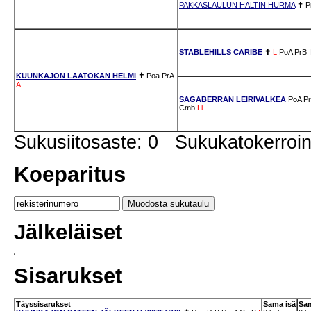
PAKKASLAULUN HALTIN HURMA
✝
P
STABLEHILLS CARIBE
✝
L
PoA
PrB
KUUNKAJON LAATOKAN HELMI
✝
Poa
PrA
Ä
SAGABERRAN LEIRIVALKEA
PoA
P
Cmb
Li
Sukusiitosaste: 0 Sukukatokerro
Koeparitus
Jälkeläiset
Sisarukset
Täyssisarukset
Sama isä
Sa