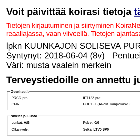
Voit päivittää koirasi tietoja
t
Tietojen kirjautuminen ja siirtyminen KoiraN
reaaliajassa, vaan viiveellä. Tietojen ajant
lpkn KUUNKAJON SOLISEVA P
Syntynyt: 2018-06-04 (8v) Pentuei
Väri: musta vaalein merkein
Terveystiedoille on annettu j
Geenitestit
PRCD-pra:
IFT122-pra:
CMR:
POU1F1 (Aivolis. kääpiökasv.):
Nivelet ja luusto
Lonkat:
A/B
Polvet:
0/0
Olkanivelet:
Selkä:
LTV0 SP0