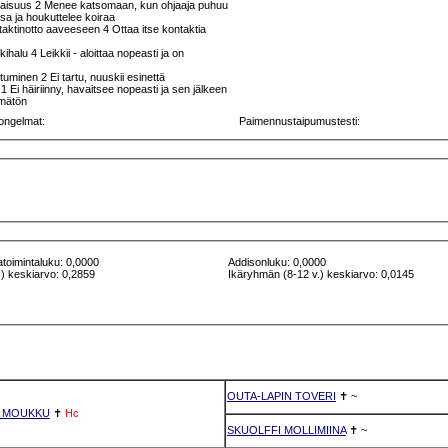
liaisuus 2 Menee katsomaan, kun ohjaaja puhuu
sa ja houkuttelee koiraa
aktinotto aaveeseen 4 Ottaa itse kontaktia
kkihalu 4 Leikkii - aloittaa nopeasti ja on
ttuminen 2 Ei tartu, nuuskii esinettä
Ei häiriinny, havaitsee nopeasti ja sen jälkeen
ämätön
ongelmat:
Paimennustaipumustesti:
atoimintaluku: 0,0000
Addisonluku: 0,0000
) keskiarvo: 0,2859
Ikäryhmän (8-12 v.) keskiarvo: 0,0145
OUTA-LAPIN TOVERI
✝
~
R MOUKKU
✝
Hc
SKUOLFFI MOLLIMIINA
✝
~