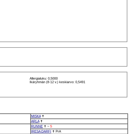
Allergialuku: 0,5000
Ikäryhmän (8-12 v.) keskiarvo: 0,5491
MISKA
✝
ARLA
✝
RUNNE
✝
~
S
IRESA DARFI
✝
PrA