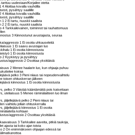
ja tarttuu uudestaan/Korjailee otetta
 4 Aloittaa kovalla vauhdilla
esti, pysähtyy saaliille
 4 Aloittaa kovalla vauhdilla
esti, pysähtyy saaliille
 1 2 Ei tartu, nuuskii saalista
 2 2 Ei tartu, nuuskii saalista
aso 4 Tarkkailevainen, toiminnot tai rauhattomuus
ellen
iinnostus 3 Kiinnostunut avustajasta, seuraa
hka/aggressio 1 Ei osoita uhkauseleitä
teliaisuus 1 Ei saavu avustajan luo
ikkihalu 1 Ei osoita kiinnostusta
hteistyö 1 Ei osoita kiinnostusta
ko 2 Kyykistyy ja pysähtyy
lustus/aggressio 2 Osoittaa yksittäisiä
liaisuus 2 Menee haalarin luo, kun ohjaaja puhuu
ukuttelee koiraa
ellejäävä pelko 3 Pieni niiaus tai nopeudenvaihtelu
ee toisen ohituskerran jälkeen
ellejäävä kiinnostus 1 Ei osoita kiinnostusta
s, pelko 3 Väistää kääntämättä pois katsettaan
, uteliaisuus 5 Menee räminälaitteen luo ilman
 jäljellejäävä pelko 2 Pieni niiaus tai
en vaihtelu jollain ohituskerralla
, jäljellejäävä kiinnostus 1 Ei osoita
minälaitetta kohtaan
ustus/aggressio 2 Osoittaa yksittäisiä
kaavaisuus 3 Tarkkailee aaveita, pitkiä taukoja,
t ajasta tai koko ajan toista
ko 2 On enimmäkseen ohjaajan edessä tai
 välimatkanottoa