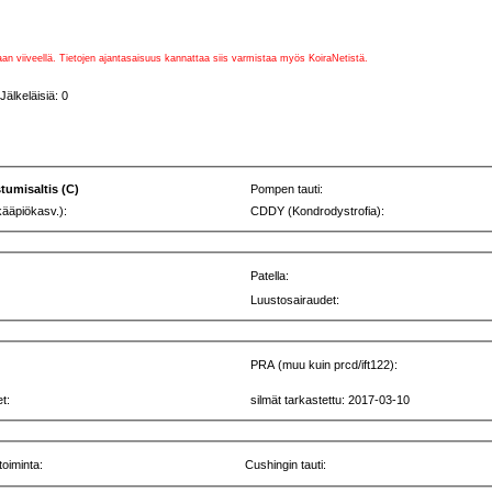
vaan viiveellä. Tietojen ajantasaisuus kannattaa siis varmistaa myös KoiraNetistä.
lkeläisiä: 0
stumisaltis (C)
Pompen tauti:
kääpiökasv.):
CDDY (Kondrodystrofia):
Patella:
Luustosairaudet:
PRA (muu kuin prcd/ift122):
t:
silmät tarkastettu: 2017-03-10
toiminta:
Cushingin tauti: