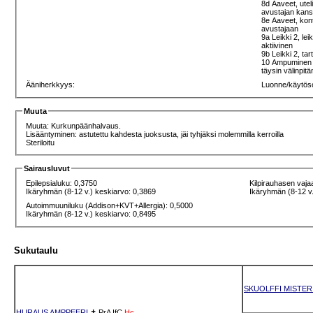
8d Aaveet, ute
avustajan kans
8e Aaveet, kont
avustajaan
9a Leikki 2, lei
aktiivinen
9b Leikki 2, tar
10 Ampuminen 1 
täysin välinpit
Ääniherkkyys:
Luonne/käytös
Muuta
Muuta: Kurkunpäänhalvaus.
Lisääntyminen: astutettu kahdesta juoksusta, jäi tyhjäksi molemmilla kerroilla
Steriloitu
Sairausluvut
Epilepsialuku: 0,3750
Kilpirauhasen vaja
Ikäryhmän (8-12 v.) keskiarvo: 0,3869
Ikäryhmän (8-12 v.
Autoimmuuniluku (Addison+KVT+Allergia): 0,5000
Ikäryhmän (8-12 v.) keskiarvo: 0,8495
Sukutaulu
SKUOLFFI MISTE
HURAUS AMPPEERI
✝
PrA
IfC
Hc