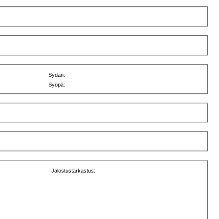
Sydän:
Syöpä:
Jalostustarkastus: