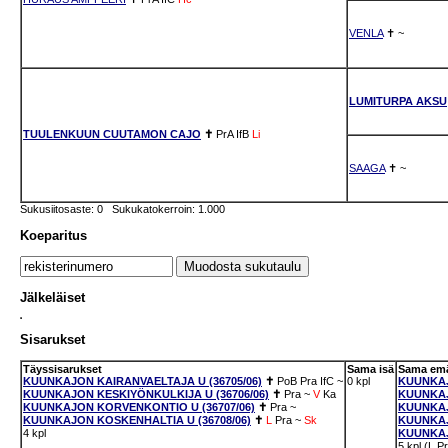
VENLA
✝
~
LUMITURPA AKSU
TUULENKUUN CUUTAMON CAJO
✝
PrA
IfB
Li
SAAGA
✝
~
Sukusiitosaste: 0 Sukukatokerroin: 1.000
Koeparitus
Jälkeläiset
Sisarukset
Täyssisarukset
Sama isä
Sama em
KUUNKAJON KAIRANVAELTAJA U (36705/06)
✝
PoB
Pra
IfC
~
0 kpl
KUUNKAJ
KUUNKAJON KESKIYÖNKULKIJA U (36706/06)
✝
Pra
~
V
Ka
KUUNKAJ
KUUNKAJON KORVENKONTIO U (36707/06)
✝
Pra
~
KUUNKAJ
KUUNKAJON KOSKENHALTIA U (36708/06)
✝
L
Pra
~
Sk
KUUNKAJ
4 kpl
KUUNKAJ
5 kpl (L P