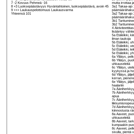
7 -2 Kovuus Pehmeä -16
mutta irrottaa 
8 +3 Luoksepäästävyys Hyväntahtoinen, luoksepäästävä, avoin 45
3a1 Takaa-ajo 1
9 +++ Laukauspelottomuus Laukausvarma
päämäärähakuis
Yhteensä 101
3a2 Takaa-ajo 2
päämäärähakuis
3b1 Tarttuminen
3b2 Tarttuminen
4 Aktiviteettit
lisääntyy vähit
5a Etäleikki, k
ilman taukoja
5b Etäleikki, u
5c Etäleikki, u
5d Etäleikki, le
5e Etäleikki, y
6a Yllätys, pel
6b Yllätys, puo
uhkauseleitä
6c Yllätys, ute
kyykyssä ja ho
6d Yllätys, jälj
kerran, pienen
6e Yllätys, jälj
haalariin
7a Ääniherkkyy
7b Ääniherkkyys
apua
7c Ääniherkkyys,
liikkumisnopeud
7d Ääniherkkyys
kiinnostusta rä
8a Aaveet, puol
uhkauseleitä
8b Aaveet, tark
kumpaakin puole
8c Aaveet, pel
sivulla, pientä