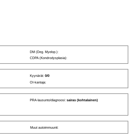
DM (Deg. Myelop.):
CDPA (Kondrodysplasia):
Kyynärät:
0/0
OI-kantaja:
PRA-lausunto/diagnoosi:
sairas (kohtalainen)
Muut autoimmuunit: