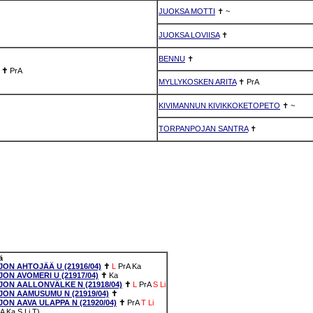
JUOKSA MOTTI
✝
~
JUOKSA LOVIISA
✝
BENNU
✝
✝
PrA
MYLLYKOSKEN ARITA
✝
PrA
KIVIMANNUN KIVIKKOKETOPETO
✝
~
TORPANPOJAN SANTRA
✝
ä
ON AHTOJÄÄ U (21916/04)
✝
L
PrA
Ka
ON AVOMERI U (21917/04)
✝
Ka
ON AALLONVÄLKE N (21918/04)
✝
L
PrA
S
Li
ON AAMUSUMU N (21919/04)
✝
ON AAVA ULAPPA N (21920/04)
✝
PrA
T
Li
rA Ka S Li T)