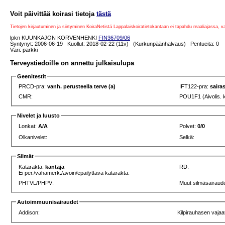
Voit päivittää koirasi tietoja
tästä
Tietojen kirjautuminen ja siirtyminen KoiraNetistä Lappalaiskoiratietokantaan ei tapahdu reaaliajassa, 
lpkn KUUNKAJON KORVENHENKI
FIN36709/06
Syntynyt: 2006-06-19 Kuollut: 2018-02-22 (11v) (Kurkunpäänhalvaus) Pentueita: 0 Jä
Väri: parkki
Terveystiedoille on annettu julkaisulupa
Geenitestit
PRCD-pra:
vanh. perusteella terve (a)
IFT122-pra:
saira
CMR:
POU1F1 (Aivolis. 
Nivelet ja luusto
Lonkat:
A/A
Polvet:
0/0
Olkanivelet:
Selkä:
Silmät
Katarakta:
kantaja
RD:
Ei per./vähämerk./avoin/epäilyttävä katarakta:
PHTVL/PHPV:
Muut silmäsairaude
Autoimmuunisairaudet
Addison:
Kilpirauhasen vajaa