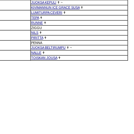
JUOKSA KEPULI
✝
~
KIVIMANNUN ICE GRACE SUSA
✝
LUMITURPA CEVERI
✝
TEPA
✝
RUNNE
✝
ZIGGU
NILS
✝
PIRITTA
✝
PENNA
JUOKSA BELTIRUMPU
✝
~
NALLE
✝
TOISKAN JOUSA
✝