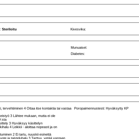
u:
Steriloitu
Kivesvika:
Munuaiset:
Diabetes:
, tervehtiminen 4 Ottaa itse kontaktia tai vastaa
Poropaimennustesti: Hyväksytty KP
teistyö 3 Lähtee mukaan, mutta ei ole
O:sta
sittely 3 Hyväksyy käsittelyn
kkihalu 4 Leikkii - aloittaa nopeasti ja on
ttuminen 2 Ei tartu, nuuskii esinettä
ruote ja taisteluhalu 3 Tarttuu, vetää vastaan,