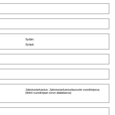
Sydän:
Syöpä:
Jalostustarkastus: Jalostustarkastuslausunto vuosikirjassa
(linkki vuosikirjaan sivun alalaidassa)