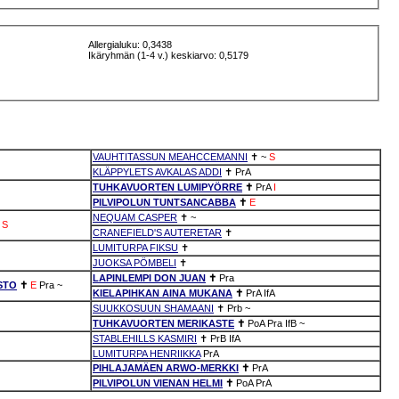
Allergialuku: 0,3438
Ikäryhmän (1-4 v.) keskiarvo: 0,5179
VAUHTITASSUN MEAHCCEMANNI
✝
~
S
KLÄPPYLETS AVKALAS ADDI
✝
PrA
TUHKAVUORTEN LUMIPYÖRRE
✝
PrA
I
PILVIPOLUN TUNTSANCABBA
✝
E
NEQUAM CASPER
✝
~
S
CRANEFIELD'S AUTERETAR
✝
LUMITURPA FIKSU
✝
JUOKSA PÖMBELI
✝
LAPINLEMPI DON JUAN
✝
Pra
STO
✝
E
Pra
~
KIELAPIHKAN AINA MUKANA
✝
PrA
IfA
SUUKKOSUUN SHAMAANI
✝
Prb
~
TUHKAVUORTEN MERIKASTE
✝
PoA
Pra
IfB
~
STABLEHILLS KASMIRI
✝
PrB
IfA
LUMITURPA HENRIIKKA
PrA
PIHLAJAMÄEN ARWO-MERKKI
✝
PrA
PILVIPOLUN VIENAN HELMI
✝
PoA
PrA