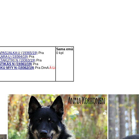
Sama emä
PASJALKA U (19365/19)
Pra
0 kpl
ARA U (19364/19)
Pra
TAKUTRI N (19363/19)
Pra
TIKÄS N (19361/19)
Pra
KU MYY N (19362/19)
Pra
DmA
Ä
Li