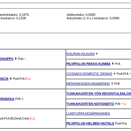
atoimintaluku: 0,1875
Addisonluku: 0,0000
 keskiarvo: 0,2108
Ikäryhmän (1-4 v.) keskiarvo: 0,0096
KISURAN KILKURA
✝
EHUIPPU
✝
Pob
~
PILVIPOLUN PARAS-KUMMA
✝
PrA
COSSAKS DOMESTIC DENNIS
✝
PoA
PrA
~
ENCIA
✝
PoA
PrA
N
Li
MENNINKÄISEN AIKAMERKKI
✝
PrB
TUHKAVUORTEN YÖN REVONTULENLOI
ONVAKKA
PrB
S
TUHKAVUORTEN NOITANEITO
PrB
~
Li
LUMITURPA KESÄPAKKANEN
oA
PrA
IfA
DmA
CmA
Ä
Li
PILVIPOLUN HELMEN HIUTALE
PoA
Pra