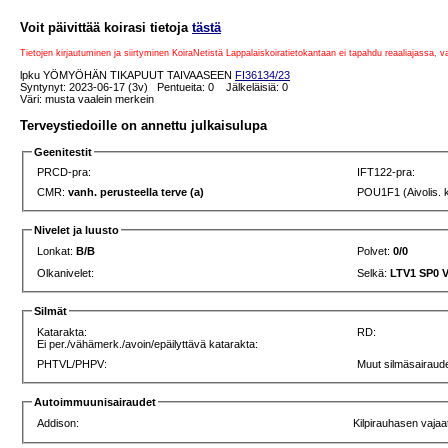
Voit päivittää koirasi tietoja
tästä
Tietojen kirjautuminen ja siirtyminen KoiraNetistä Lappalaiskoiratietokantaan ei tapahdu reaaliajassa, 
lpku YÖMYÖHÄN TIKAPUUT TAIVAASEEN
FI36134/23
Syntynyt: 2023-06-17 (3v) Pentueita: 0 Jälkeläisiä: 0
Väri: musta vaalein merkein
Terveystiedoille on annettu julkaisulupa
Geenitestit
PRCD-pra:
IFT122-pra:
CMR:
vanh. perusteella terve (a)
POU1F1 (Aivolis. 
Nivelet ja luusto
Lonkat:
B/B
Polvet:
0/0
Olkanivelet:
Selkä:
LTV1 SP0 
Silmät
Katarakta:
RD:
Ei per./vähämerk./avoin/epäilyttävä katarakta:
PHTVL/PHPV:
Muut silmäsairaude
Autoimmuunisairaudet
Addison:
Kilpirauhasen vajaa