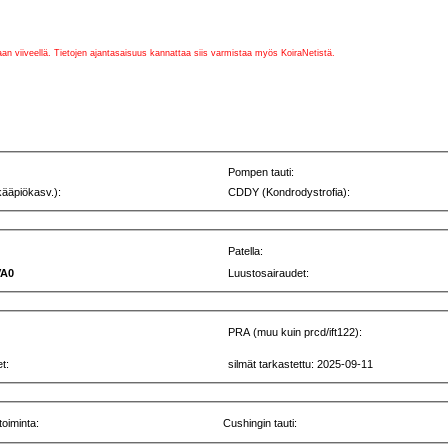
vaan viiveellä. Tietojen ajantasaisuus kannattaa siis varmistaa myös KoiraNetistä.
Pompen tauti:
kääpiökasv.):
CDDY (Kondrodystrofia):
Patella:
VA0
Luustosairaudet:
PRA (muu kuin prcd/ift122):
t:
silmät tarkastettu: 2025-09-11
toiminta:
Cushingin tauti: