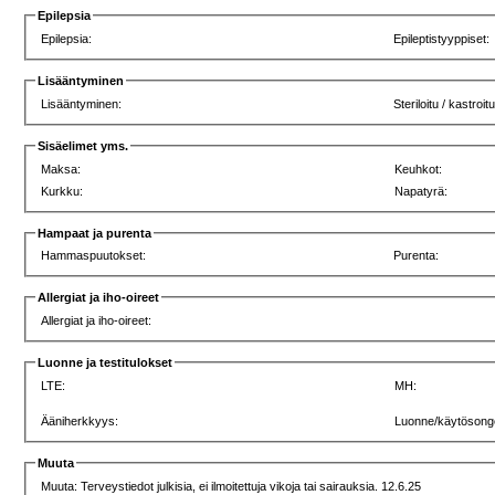
Epilepsia
Epilepsia:
Epileptistyyppiset:
Lisääntyminen
Lisääntyminen:
Steriloitu / kastroitu
Sisäelimet yms.
Maksa:
Keuhkot:
Kurkku:
Napatyrä:
Hampaat ja purenta
Hammaspuutokset:
Purenta:
Allergiat ja iho-oireet
Allergiat ja iho-oireet:
Luonne ja testitulokset
LTE:
MH:
Ääniherkkyys:
Luonne/käytösong
Muuta
Muuta: Terveystiedot julkisia, ei ilmoitettuja vikoja tai sairauksia. 12.6.25