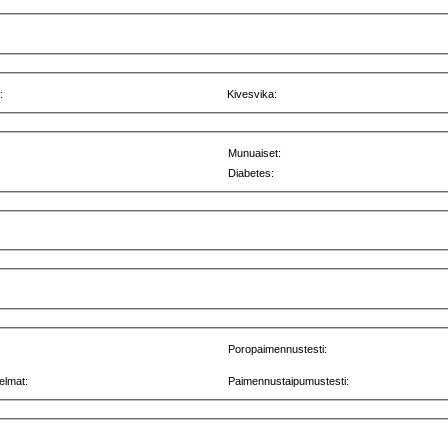
:
Kivesvika:
Munuaiset:
Diabetes:
Poropaimennustesti:
elmat:
Paimennustaipumustesti: