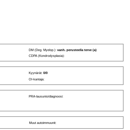
DM (Deg. Myelop.):
vanh. perusteella terve (a)
CDPA (Kondrodysplasia):
Kyynärät:
0/0
OI-kantaja:
PRA-lausunto/diagnoosi:
Muut autoimmuunit: