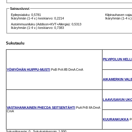
Sairausluvut
Epilepsialuku: 0,5781
Kilpirauhasen vaja
Ikäryhmän (1-4 v.) keskiarvo: 0,2214
Ikäryhmän (1-4 v.)
Autoimmuuniluku (Addison+KVT+Allergia): 0,5313
Ikäryhmän (1-4 v.) keskiarvo: 0,7383
Sukutaulu
PILVIPOLUN HELL
YÖMYÖHÄN HUIPPU-MUSTI
PoB
PrA
IfB
DmA
CmA
AIKAMERKIN VAL
LAAVUSAVUN UK
VASTAHANKAINEN PHECDA SEITSENTÄHTI
PoA
PrB
IfA
DmA
CmA
KUURANKUKKA
P
Sukusiitosaste: 0 Sukukatokerroin: 1.000