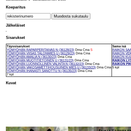
Koeparitus
Jälkeläiset
Sisarukset
Täyssisarukset
Sama isä
YÖMYÖHÄN RAPARPERITAIVAS N (36128/23)
Dma
Cma
S
RAIKON SAA
YÖMYÖHÄN VIISAS TALONMIES U (36129/23)
Dma
Cma
RAIKON VEK
YÖMYÖHÄN AMALIA N (36130/23)
Dma
Cma
RAIKON KUL
YÖMYÖHÄN MUOTITIETOINEN U (36131/23)
Dma
Cma
RAIKON LYS
YÖMYÖHÄN LUONNOLLINEN VALINTA N (36132/23)
Dma
Cma
RAIKON PIK
YÖMYÖHÄN VAKOSAMETTIHOUSUINEN MIES U (36133/23)
Dma
Cma
5 kpl
YÖMYÖHÄN IHANASTI SANOTTU N (36135/23)
Dma
Cma
7 kpl
Kuvat