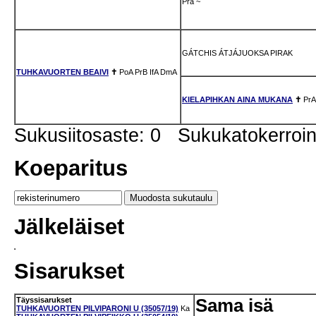
Pra
~
GÁTCHIS ÁTJÁJUOKSA PIRAK
TUHKAVUORTEN BEAIVI
✝
PoA
PrB
IfA
DmA
KIELAPIHKAN AINA MUKANA
✝
PrA
Sukusiitosaste: 0 Sukukatokerro
Koeparitus
Jälkeläiset
Sisarukset
Täyssisarukset
Sama isä
TUHKAVUORTEN PILVIPARONI U (35057/19)
Ka