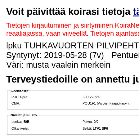
Voit päivittää koirasi tietoja
t
Tietojen kirjautuminen ja siirtyminen KoiraN
reaaliajassa, vaan viiveellä. Tietojen ajant
lpku TUHKAVUORTEN PILVIPEH
Syntynyt: 2019-05-28 (7v) Pentuei
Väri: musta vaalein merkein
Terveystiedoille on annettu j
Geenitestit
PRCD-pra:
IFT122-pra:
CMR:
POU1F1 (Aivolis. kääpiökasv.):
Nivelet ja luusto
Lonkat:
B/B
Polvet:
0/0
Olkanivelet:
Selkä:
LTV1 SP0