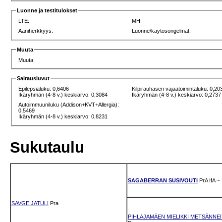
Luonne ja testitulokset
LTE:
MH:
Ääniherkkyys:
Luonne/käytösongelmat:
Muuta
Muuta:
Sairausluvut
Epilepsialuku: 0,6406
Kilpirauhasen vajaatoimintaluku: 0,20
Ikäryhmän (4-8 v.) keskiarvo: 0,3084
Ikäryhmän (4-8 v.) keskiarvo: 0,2737
Autoimmuuniluku (Addison+KVT+Allergia):
0,5469
Ikäryhmän (4-8 v.) keskiarvo: 0,8231
Sukutaulu
SAGABERRAN SUSIVOUTI
PrA
IfA
~
SAVGE JATULI
Pra
PIHLAJAMÄEN MIELIKKI METSÄNNE