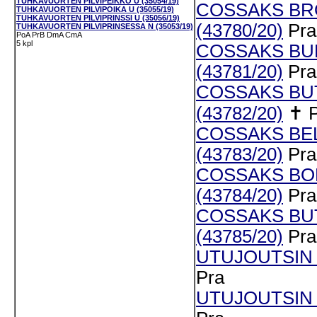
TUHKAVUORTEN PILVIPEIKKO U (35054/19)
COSSAKS BR
TUHKAVUORTEN PILVIPOIKA U (35055/19)
TUHKAVUORTEN PILVIPRINSSI U (35056/19)
(43780/20)
Pra
TUHKAVUORTEN PILVIPRINSESSA N (35053/19)
PoA
PrB
DmA
CmA
5 kpl
COSSAKS BUF
(43781/20)
Pra
COSSAKS BU
(43782/20)
✝
COSSAKS BE
(43783/20)
Pra
COSSAKS BO
(43784/20)
Pra
COSSAKS BU
(43785/20)
Pra
UTUJOUTSIN 
Pra
UTUJOUTSIN N