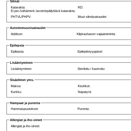
Silmät
Katarakta:
RD:
Ei per./vähämerk./avoin/epäilyttävä katarakta:
PHTVL/PHPV:
Muut silmäsairaudet:
Autoimmuunisairaudet
Addison:
Kilpirauhasen vajaatoiminta:
Epilepsia
Epilepsia:
Epileptistyyppiset:
Lisääntyminen
Lisääntyminen:
Steriloitu / kastroitu:
Sisäelimet yms.
Maksa:
Keuhkot:
Kurkku:
Napatyrä:
Hampaat ja purenta
Hammaspuutokset:
Purenta:
Allergiat ja iho-oireet
Allergiat ja iho-oireet: