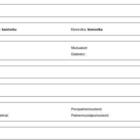
u:
kastroitu
Kivesvika:
kivesvika
Munuaiset:
Diabetes:
Poropaimennustesti:
elmat:
Paimennustaipumustesti: