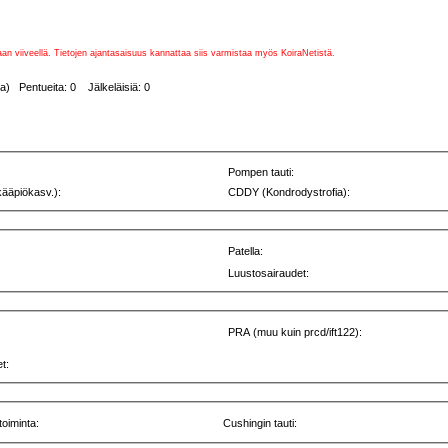
vaan viiveellä. Tietojen ajantasaisuus kannattaa siis varmistaa myös KoiraNetistä.
a) Pentueita: 0 Jälkeläisiä: 0
Pompen tauti:
kääpiökasv.):
CDDY (Kondrodystrofia):
Patella:
Luustosairaudet:
PRA (muu kuin prcd/ift122):
t:
toiminta:
Cushingin tauti: