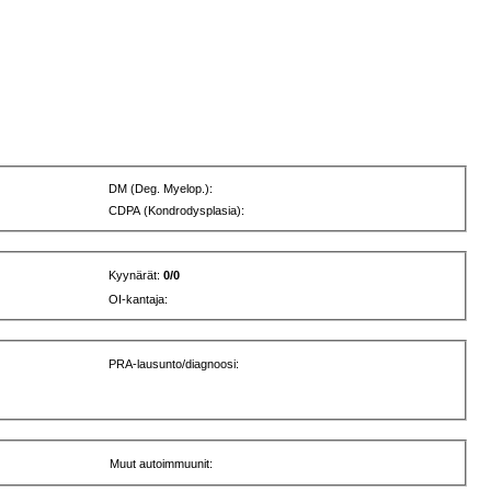
DM (Deg. Myelop.):
CDPA (Kondrodysplasia):
Kyynärät:
0/0
OI-kantaja:
PRA-lausunto/diagnoosi:
Muut autoimmuunit: