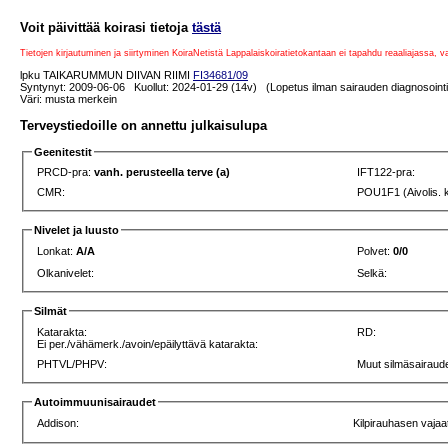
Voit päivittää koirasi tietoja
tästä
Tietojen kirjautuminen ja siirtyminen KoiraNetistä Lappalaiskoiratietokantaan ei tapahdu reaaliajassa, 
lpku TAIKARUMMUN DIIVAN RIIMI
FI34681/09
Syntynyt: 2009-06-06 Kuollut: 2024-01-29 (14v) (Lopetus ilman sairauden diagnosointi
Väri: musta merkein
Terveystiedoille on annettu julkaisulupa
Geenitestit
PRCD-pra:
vanh. perusteella terve (a)
IFT122-pra:
CMR:
POU1F1 (Aivolis. 
Nivelet ja luusto
Lonkat:
A/A
Polvet:
0/0
Olkanivelet:
Selkä:
Silmät
Katarakta:
RD:
Ei per./vähämerk./avoin/epäilyttävä katarakta:
PHTVL/PHPV:
Muut silmäsairaude
Autoimmuunisairaudet
Addison:
Kilpirauhasen vajaa