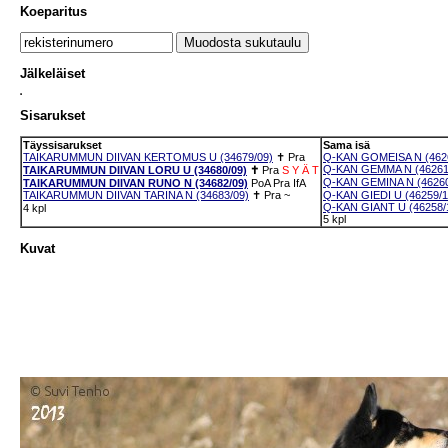
Koeparitus
Jälkeläiset
Sisarukset
Täyssisarukset
Sama isä
TAIKARUMMUN DIIVAN KERTOMUS U (34679/09)
✝
Pra
Q-KAN GOMEISA N (4626
Q-KAN GEMMA N (46261
TAIKARUMMUN DIIVAN LORU U (34680/09)
✝
Pra
S
Y
Ä
T
Q-KAN GEMINA N (46260
TAIKARUMMUN DIIVAN RUNO N (34682/09)
PoA
Pra
IfA
TAIKARUMMUN DIIVAN TARINA N (34683/09)
✝
Pra
~
Q-KAN GIEDI U (46259/1
Q-KAN GIANT U (46258/
4 kpl
5 kpl
Kuvat