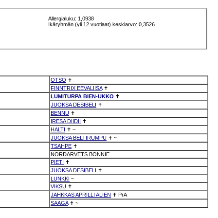
Allergialuku: 1,0938
Ikäryhmän (yli 12 vuotiaat) keskiarvo: 0,3526
OTSO
✝
FINNTRIX EEVALIISA
✝
LUMITURPA BIEN-UKKO
✝
JUOKSA DESIBELI
✝
BENNU
✝
IRESA DIIDII
✝
HALTI
✝
~
JUOKSA BELTIRUMPU
✝
~
TSAHPE
✝
NORDARVETS BONNIE
PIETI
✝
JUOKSA DESIBELI
✝
LUNKKI
~
VIKSU
✝
JAHKKAS APRILLI ALIEN
✝
PrA
SAAGA
✝
~