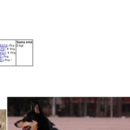
Sama emä
2/11)
Pra
0 kpl
/11)
✝
Pra
/11)
✝
Pra
1)
Pra
11)
Pra
~