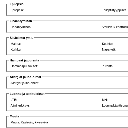
Epilepsia
Epilepsia:
Epileptistyyppiset:
Lisääntyminen
Lisääntyminen:
Steriloitu / kastroit
Sisäelimet yms.
Maksa:
Keuhkot:
Kurkku:
Napatyrä:
Hampaat ja purenta
Hammaspuutokset:
Purenta:
Allergiat ja iho-oireet
Allergiat ja iho-oireet:
Luonne ja testitulokset
LTE:
MH:
Ääniherkkyys:
Luonne/käytösong
Muuta
Muuta: Kastroitu, kivesvika