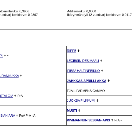
atoimintaluku: 0,3906
Addisonluku: 0,0000
vuotiaat) keskiarvo: 0,2367
Ikäryhmän (yli 12 vuotiaat) keskiarvo: 0,0117
RIPPE
✝
PI
✝
~
LECIBSIN DESIMAALI
✝
IRESA HALTINPEIKKO
✝
UURANKUKKA
✝
JAHKKAS APRILLI AKKA
✝
FJÄLLFARMENS CAMMO
STALGIA
✝
PrA
JUOKSA PILKKUMI
✝
MUSTI
✝
S ANIARA
✝
PoA
PrA
IfA
KIVIMANNUN SESSAN-APIS
✝
PrA
~