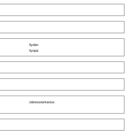
Sydän:
Syöpä:
Jalostustarkastus: