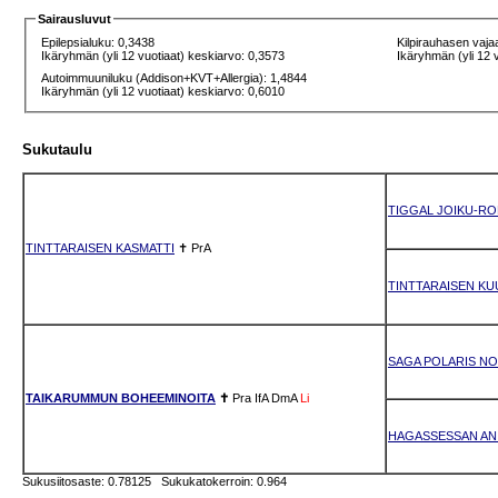
Sairausluvut
Epilepsialuku: 0,3438
Kilpirauhasen vaja
Ikäryhmän (yli 12 vuotiaat) keskiarvo: 0,3573
Ikäryhmän (yli 12 
Autoimmuuniluku (Addison+KVT+Allergia): 1,4844
Ikäryhmän (yli 12 vuotiaat) keskiarvo: 0,6010
Sukutaulu
TIGGAL JOIKU-RO
TINTTARAISEN KASMATTI
✝
PrA
TINTTARAISEN K
SAGA POLARIS NO
TAIKARUMMUN BOHEEMINOITA
✝
Pra
IfA
DmA
Li
HAGASSESSAN ANI
Sukusiitosaste: 0.78125 Sukukatokerroin: 0.964