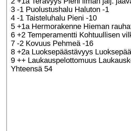
2 +1a Terävyys Pieni ilman jälj. jä
3 -1 Puolustushalu Haluton -1
4 -1 Taisteluhalu Pieni -10
5 +1a Hermorakenne Hieman rauha
6 +2 Temperamentti Kohtuullisen vi
7 -2 Kovuus Pehmeä -16
8 +2a Luoksepäästävyys Luoksepääs
9 ++ Laukauspelottomuus Laukaus
Yhteensä 54