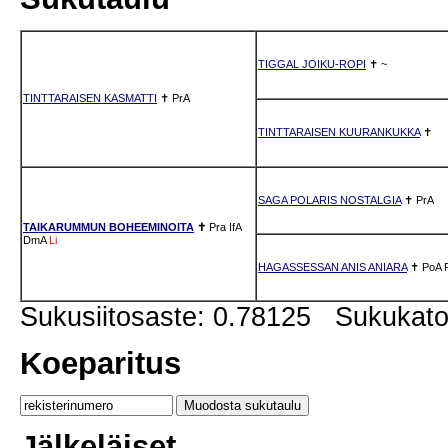
TIGGAL JOIKU-ROPI
✝
~
TINTTARAISEN KASMATTI
✝
PrA
TINTTARAISEN KUURANKUKKA
✝
SAGA POLARIS NOSTALGIA
✝
PrA
TAIKARUMMUN BOHEEMINOITA
✝
Pra
IfA
DmA
Li
HAGASSESSAN ANIS ANIARA
✝
PoA
Sukusiitosaste: 0.78125 Sukukat
Koeparitus
Jälkeläiset