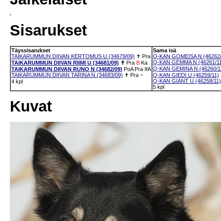
Sisarukset
Täyssisarukset
Sama isä
TAIKARUMMUN DIIVAN KERTOMUS U (34679/09)
✝
Pra
Q-KAN GOMEISA N (46262/
Q-KAN GEMMA N (46261/11
TAIKARUMMUN DIIVAN RIIMI U (34681/09)
✝
Pra
B
Ka
Q-KAN GEMINA N (46260/1
TAIKARUMMUN DIIVAN RUNO N (34682/09)
PoA
Pra
IfA
TAIKARUMMUN DIIVAN TARINA N (34683/09)
✝
Pra
~
Q-KAN GIEDI U (46259/11)
Q-KAN GIANT U (46258/11)
4 kpl
5 kpl
Kuvat