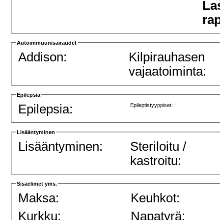
La
ra
Autoimmuunisairaudet
Addison:
Kilpirauhasen
vajaatoiminta:
Epilepsia
Epilepsia:
Epileptistyyppiset:
Lisääntyminen
Lisääntyminen:
Steriloitu /
kastroitu:
Sisäelimet yms.
Maksa:
Keuhkot:
Kurkku:
Napatyrä: