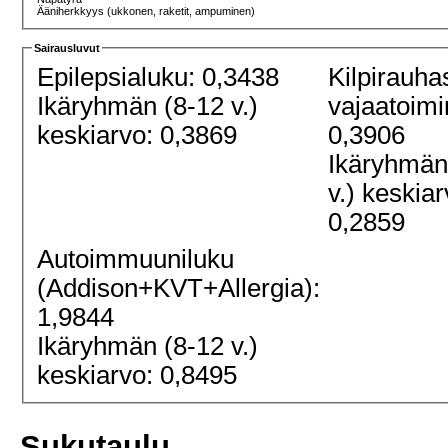
Ääniherkkyys (ukkonen, raketit, ampuminen)
Sairausluvut
Epilepsialuku: 0,3438
Kilpirauha
Ikäryhmän (8-12 v.)
vajaatoimi
keskiarvo: 0,3869
0,3906
Ikäryhmän
v.) keskiar
0,2859
Autoimmuuniluku
(Addison+KVT+Allergia):
1,9844
Ikäryhmän (8-12 v.)
keskiarvo: 0,8495
Sukutaulu