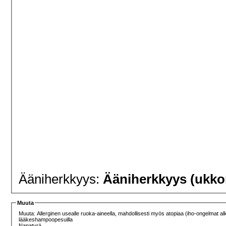
Ääniherkkyys:
Ääniherkkyys (ukko
Muuta
Muuta: Allerginen usealle ruoka-aineella, mahdollisesti myös atopiaa (iho-ongelmat alkoi
lääkeshampoopesuilla
Napatyrä