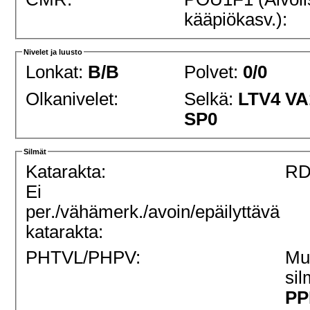
kääpiökasv.):
Nivelet ja luusto
Lonkat:
B/B
Polvet:
0/0
Olkanivelet:
Selkä:
LTV4 VA
SP0
Silmät
Katarakta:
RD
Ei
per./vähämerk./avoin/epäilyttävä
katarakta:
PHTVL/PHPV:
Mu
sil
PPM