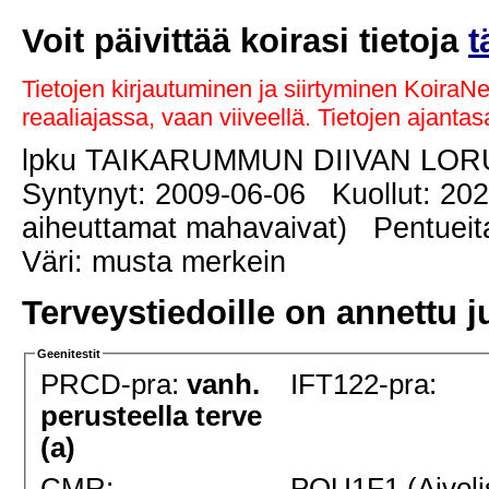
Voit päivittää koirasi tietoja
t
Tietojen kirjautuminen ja siirtyminen KoiraN
reaaliajassa, vaan viiveellä. Tietojen ajant
lpku TAIKARUMMUN DIIVAN LO
Syntynyt: 2009-06-06 Kuollut: 20
aiheuttamat mahavaivat) Pentueita
Väri: musta merkein
Terveystiedoille on annettu j
Geenitestit
PRCD-pra:
vanh.
IFT122-pra:
perusteella terve
(a)
CMR:
POU1F1 (Aivoli