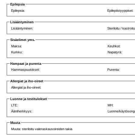
Epilepsia
Epilepsia:
Epileptistyyppiset:
Lisääntyminen
Lisääntyminen:
Steriloitu / kastroit
Sisäelimet yms.
Maksa:
Keuhkot:
Kurkku:
Napatyrä:
Hampaat ja purenta
Hammaspuutokset:
Purenta:
Allergiat ja iho-oireet
Allergiat ja iho-oireet:
Luonne ja testitulokset
LTE:
MH:
Ääniherkkyys:
Luonne/käytösong
Muuta
Muuta: steriloitu valeraskausoireiden takia