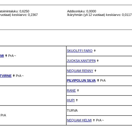
atoimintaluku: 0,6250
Addisonluku: 0,0000
vuotiaat) keskiarvo: 0,2367
Ikäryhmän (yli 12 vuotiaat) keskiarvo: 0,0117
SKUOLFFI FARO
✝
MI
✝
PrA
~
JUOKSA XANTIPPA
✝
NEQUAM RENNY
✝
TVIRNE
✝
PrA
~
PILVIPOLUN SILVA
✝
PrA
RANE
✝
HUPI
✝
TURVA
✝
PrA
NEQUAM HELMI
✝
PrA
~