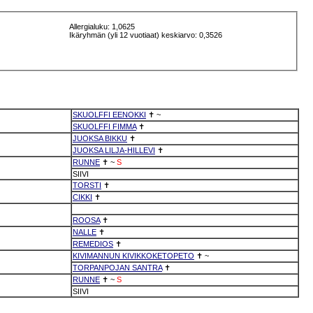
Allergialuku: 1,0625
Ikäryhmän (yli 12 vuotiaat) keskiarvo: 0,3526
SKUOLFFI EENOKKI
✝
~
SKUOLFFI FIMMA
✝
JUOKSA BIKKU
✝
JUOKSA LILJA-HILLEVI
✝
RUNNE
✝
~
S
SIIVI
TORSTI
✝
CIKKI
✝
ROOSA
✝
NALLE
✝
REMEDIOS
✝
KIVIMANNUN KIVIKKOKETOPETO
✝
~
TORPANPOJAN SANTRA
✝
RUNNE
✝
~
S
SIIVI