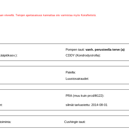
vaan viiveellä. Tietojen ajantasaisuus kannattaa siis varmistaa myös KoiraNetistä.
Pompen tauti:
vanh. perusteella terve (a)
kääpiökasv.):
CDDY (Kondrodystrofia):
Patella:
Luustosairaudet:
PRA (muu kuin prcd/ift122):
t:
silmät tarkastettu: 2014-08-01
toiminta:
Cushingin tauti: