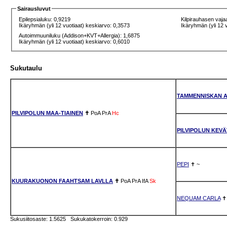
Sairausluvut
Epilepsialuku: 0,9219
Kilpirauhasen vaja
Ikäryhmän (yli 12 vuotiaat) keskiarvo: 0,3573
Ikäryhmän (yli 12 
Autoimmuuniluku (Addison+KVT+Allergia): 1,6875
Ikäryhmän (yli 12 vuotiaat) keskiarvo: 0,6010
Sukutaulu
TAMMENNISKAN A
PILVIPOLUN MAA-TIAINEN
✝
PoA
PrA
Hc
PILVIPOLUN KEVÄ
PEPI
✝
~
KUURAKUONON FAAHTSAM LAVLLA
✝
PoA
PrA
IfA
Sk
NEQUAM CARLA
Sukusiitosaste: 1.5625 Sukukatokerroin: 0.929