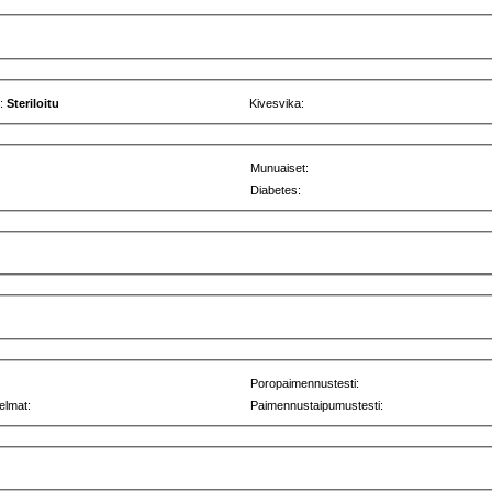
u:
Steriloitu
Kivesvika:
Munuaiset:
Diabetes:
Poropaimennustesti:
elmat:
Paimennustaipumustesti: