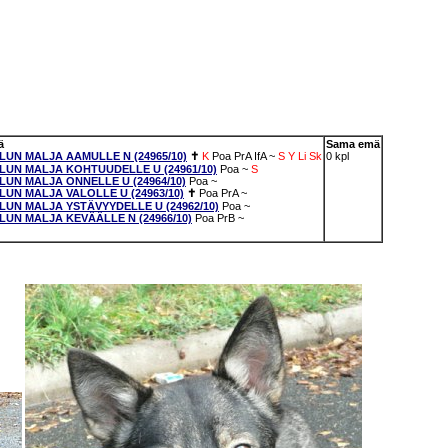
ä
Sama emä
OLUN MALJA AAMULLE N (24965/10)
✝
K
Poa
PrA
IfA
~
S
Y
Li
Sk
0 kpl
OLUN MALJA KOHTUUDELLE U (24961/10)
Poa
~
S
OLUN MALJA ONNELLE U (24964/10)
Poa
~
LUN MALJA VALOLLE U (24963/10)
✝
Poa
PrA
~
OLUN MALJA YSTÄVYYDELLE U (24962/10)
Poa
~
OLUN MALJA KEVÄÄLLE N (24966/10)
Poa
PrB
~