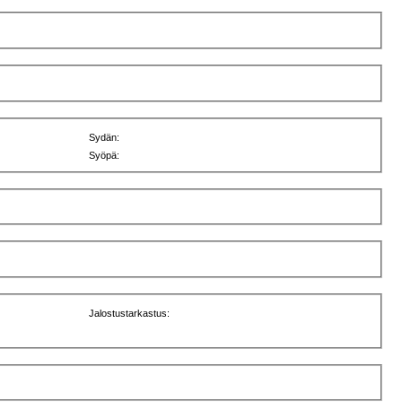
Sydän:
Syöpä:
Jalostustarkastus: