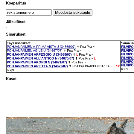
Koeparitus
Jälkeläiset
Sisarukset
Täyssisarukset
Sama is
POHJANPAIMEN A-PRIMA VISTA U (34666/07)
✝
Poa
Pra
~
PILVIP
POHJANPAIMEN AGILE U (34667/07)
✝
Poa
Pra
~
PILVIP
PILVIP
POHJANPAIMEN ARPEGGIO U (34668/07)
✝
L
Poa
Pra
~
PILVIPO
POHJANPAIMEN ALL'ANTICO N (34670/07)
✝
Poa
Pra
~
Li
PILVIP
POHJANPAIMEN AKORDI N (34671/07)
✝
Poa
Pra
~
PILVIP
POHJANPAIMEN ARIETTA N (34672/07)
✝
PoA
Pra
IfA
AkPOU1F1: A
~
Li
Sk
6 kpl
6 kpl
Kuvat