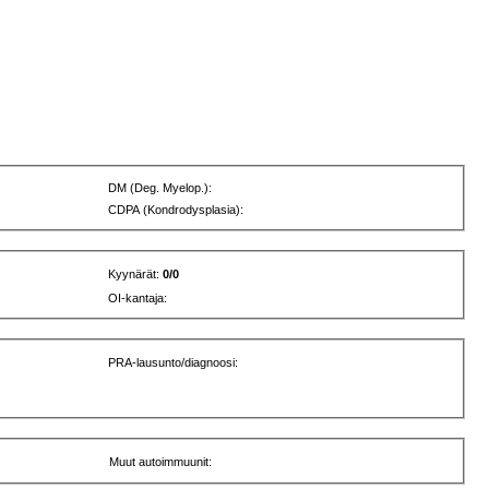
DM (Deg. Myelop.):
CDPA (Kondrodysplasia):
Kyynärät:
0/0
OI-kantaja:
PRA-lausunto/diagnoosi:
Muut autoimmuunit: