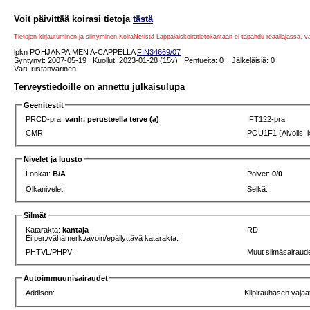
Voit päivittää koirasi tietoja
tästä
Tietojen kirjautuminen ja siirtyminen KoiraNetistä Lappalaiskoiratietokantaan ei tapahdu reaaliajassa, 
lpkn POHJANPAIMEN A-CAPPELLA
FIN34669/07
Syntynyt: 2007-05-19 Kuollut: 2023-01-28 (15v) Pentueita: 0 Jälkeläisiä: 0
Väri: riistanvärinen
Terveystiedoille on annettu julkaisulupa
Geenitestit
PRCD-pra:
vanh. perusteella terve (a)
IFT122-pra:
CMR:
POU1F1 (Aivolis. 
Nivelet ja luusto
Lonkat:
B/A
Polvet:
0/0
Olkanivelet:
Selkä:
Silmät
Katarakta:
kantaja
RD:
Ei per./vähämerk./avoin/epäilyttävä katarakta:
PHTVL/PHPV:
Muut silmäsairaude
Autoimmuunisairaudet
Addison:
Kilpirauhasen vajaa