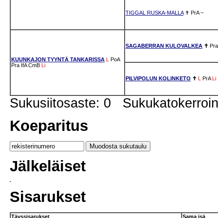
TIGGAL RUSKA-MALLA
✝
PrA
~
SAGABERRAN KULOVALKEA
✝
Pra
KUUNKAJON TYYNTÄ TANKARISSA
L
PoA
Pra
IfA
CmB
Li
PILVIPOLUN KOLINKETO
✝
L
PrA
Li
Sukusiitosaste: 0 Sukukatokerro
Koeparitus
Jälkeläiset
Sisarukset
Täyssisarukset
Sama isä