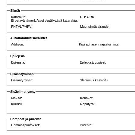
Silmät
Katarakta:
RD:
GRD
Ei per./vähämerk./avoin/epäilyttävä katarakta:
PHTVL/PHPV:
Muut silmäsairaudet:
Autoimmuunisairaudet
Addison:
Kilpirauhasen vajaatoiminta:
Epilepsia
Epilepsia:
Epileptistyyppiset:
Lisääntyminen
Lisääntyminen:
Steriloitu / kastroitu:
Sisäelimet yms.
Maksa:
Keuhkot:
Kurkku:
Napatyrä:
Hampaat ja purenta
Hammaspuutokset:
Purenta: