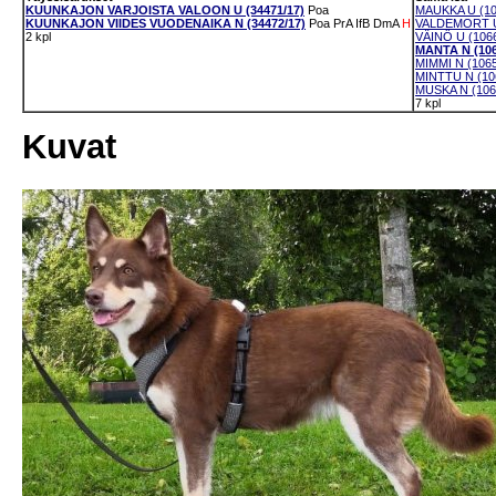
KUUNKAJON VARJOISTA VALOON U (34471/17)
Poa
MAUKKA U (10
KUUNKAJON VIIDES VUODENAIKA N (34472/17)
Poa
PrA
IfB
DmA
H
VALDEMORT U
2 kpl
VÄINÖ U (1066
MANTA N (106
MIMMI N (1065
MINTTU N (10
MUSKA N (106
7 kpl
Kuvat