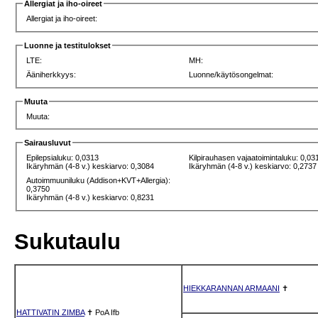
Allergiat ja iho-oireet
Allergiat ja iho-oireet:
Luonne ja testitulokset
LTE:
MH:
Ääniherkkyys:
Luonne/käytösongelmat:
Muuta
Muuta:
Sairausluvut
Epilepsialuku: 0,0313
Kilpirauhasen vajaatoimintaluku: 0,03
Ikäryhmän (4-8 v.) keskiarvo: 0,3084
Ikäryhmän (4-8 v.) keskiarvo: 0,2737
Autoimmuuniluku (Addison+KVT+Allergia):
0,3750
Ikäryhmän (4-8 v.) keskiarvo: 0,8231
Sukutaulu
HIEKKARANNAN ARMAANI
✝
HATTIVATIN ZIMBA
✝
PoA
Ifb