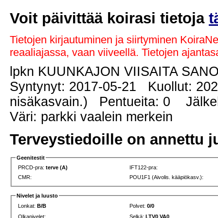
Voit päivittää koirasi tietoja
t
Tietojen kirjautuminen ja siirtyminen KoiraN
reaaliajassa, vaan viiveellä. Tietojen ajant
lpkn KUUNKAJON VIISAITA SAN
Syntynyt: 2017-05-21 Kuollut: 2024
nisäkasvain.) Pentueita: 0 Jälkel
Väri: parkki vaalein merkein
Terveystiedoille on annettu j
Geenitestit
PRCD-pra:
terve (A)
IFT122-pra:
CMR:
POU1F1 (Aivolis. kääpiökasv.):
Nivelet ja luusto
Lonkat:
B/B
Polvet:
0/0
Olkanivelet:
Selkä:
LTV0 VA0