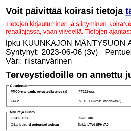
Voit päivittää koirasi tietoja
t
Tietojen kirjautuminen ja siirtyminen KoiraN
reaaliajassa, vaan viiveellä. Tietojen ajant
lpku KUUNKAJON MÄNTYSUON 
Syntynyt: 2023-06-06 (3v) Pentuei
Väri: riistanvärinen
Terveystiedoille on annettu j
Geenitestit
PRCD-pra:
vanh. perusteella terve (a)
IFT122-pra:
CMR:
POU1F1 (Aivolis. kääpiökasv.):
Nivelet ja luusto
Lonkat:
C/D
Polvet:
0/0
Olkanivelet:
ei todettu/ei todettu
Selkä:
LTV0 SP0 VA0