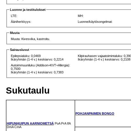
Luonne ja testitulokset
LTE:
MH:
Ääniherkkyys:
Luonne/käytösongelmat:
Muuta
Muuta: Kivesvika, kastroitu.
Sairausluvut
Epilepsialuku: 0,0469
Kilpirauhasen vajaatoimintaluku: 0,39
Ikäryhmän (1-4 v.) keskiarvo: 0,2214
Ikäryhmän (1-4 v.) keskiarvo: 0,2108
Autoimmuuniluku (Addison+KVT+Allergia):
0,7500
Ikäryhmän (1-4 v.) keskiarvo: 0,7383
Sukutaulu
POHJANPAIMEN BONGO
HIPUNHUIPUN AARNIOMETSÄ
PoA
PrA
IfA
DmA
CmA