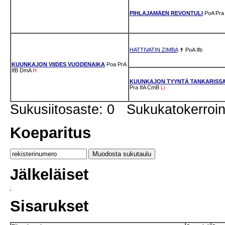
PIHLAJAMÄEN REVONTULI
PoA
Pra
HATTIVATIN ZIMBA
✝
PoA
Ifb
KUUNKAJON VIIDES VUODENAIKA
Poa
PrA
IfB
DmA
H
KUUNKAJON TYYNTÄ TANKARISS
Pra
IfA
CmB
Li
Sukusiitosaste: 0 Sukukatokerro
Koeparitus
Jälkeläiset
Sisarukset