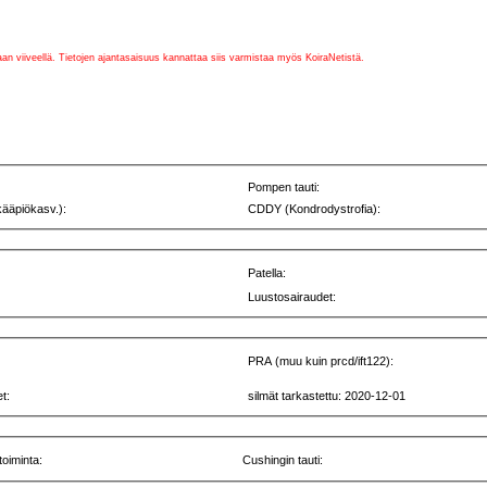
vaan viiveellä. Tietojen ajantasaisuus kannattaa siis varmistaa myös KoiraNetistä.
Pompen tauti:
kääpiökasv.):
CDDY (Kondrodystrofia):
Patella:
Luustosairaudet:
PRA (muu kuin prcd/ift122):
t:
silmät tarkastettu: 2020-12-01
toiminta:
Cushingin tauti: