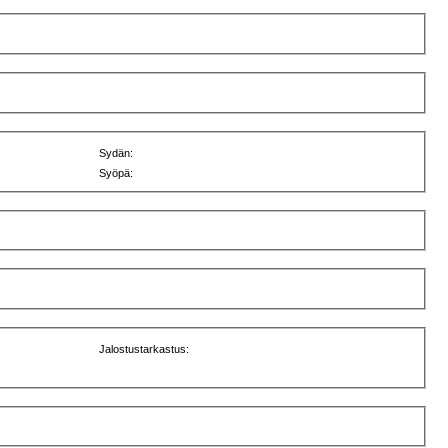
Sydän:
Syöpä:
Jalostustarkastus: