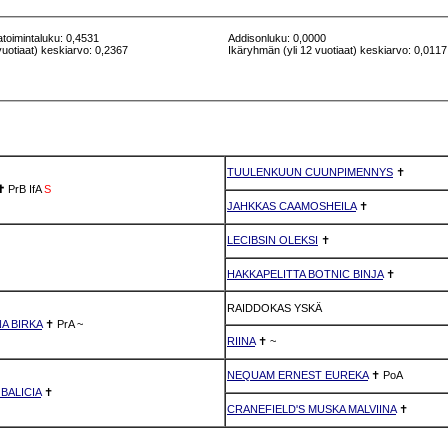
atoimintaluku: 0,4531
Addisonluku: 0,0000
vuotiaat) keskiarvo: 0,2367
Ikäryhmän (yli 12 vuotiaat) keskiarvo: 0,0117
TUULENKUUN CUUNPIMENNYS
✝
✝
PrB
IfA
S
JAHKKAS CAAMOSHEILA
✝
LECIBSIN OLEKSI
✝
HAKKAPELITTA BOTNIC BINJA
✝
RAIDDOKAS YSKÄ
A BIRKA
✝
PrA
~
RIINA
✝
~
NEQUAM ERNEST EUREKA
✝
PoA
BALICIA
✝
CRANEFIELD'S MUSKA MALVIINA
✝