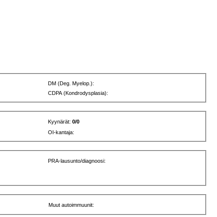
DM (Deg. Myelop.):
CDPA (Kondrodysplasia):
Kyynärät:
0/0
OI-kantaja:
PRA-lausunto/diagnoosi:
Muut autoimmuunit: