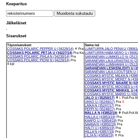
Koeparitus
Jälkeläiset
Sisarukset
Täyssisarukset
Sama isä
COSSAKS POLARIC PEPPER U (34226/14)
✝
Pra
LUMITURPA JALO PENA U (39061/
COSSAKS POLARIC PETJA U (34227/14)
Pra
Ka
LUMITURPA HABA NERO U (39062
COSSAKS POLARIC PIHLA N (34230/14)
Pra
SARANEVAN LUMIKELLO N (25131
COSSAKS POLARIC PIONI N (34229/14)
Pra
SARANEVAN LAULURASTAS N (25
4 kpl
SARANEVAN LUMIHANHI U (25128
SARANEVAN LESKENLEHTI U (25
SARANEVAN LAULUJOUTSEN U (2
COSSAKS MYSTIC MILKA N (4398
COSSAKS MYSTIC MERET N (439
COSSAKS MYSTIC MAARE N (439
COSSAKS MYSTIC MOOSES U (43
COSSAKS MYSTIC MIHKKIL U (43
COSSAKS MYSTIC MARIO U (4397
JALO U (35250/17)
✝
L
PoA
Pra
If
UKKO U (35249/17)
Pra
S
LAIKA N (35247/17)
Pra
PEPPI N (35248/17)
Pra
MALLA N (43852/19)
✝
PoA
PrA
If
HALLA U (43853/19)
Pra
KAAPO U (43854/19)
Pra
SAANA N (43855/19)
Pra
HALTI U (43856/19)
Pra
HILLA N (43857/19)
Pra
LILJA N (43858/19)
✝
Pra