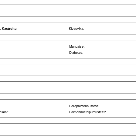
u:
Kastroitu
Kivesvika:
Munuaiset:
Diabetes:
Poropaimennustesti:
elmat:
Paimennustaipumustesti: