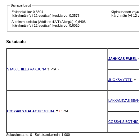
Sairausluvut
Epilepsialuku: 0,3594
Kilpirauhasen vaja
Ikäryhmän (yli 12 vuotiaat) keskiarvo: 0,3573
Ikäryhmän (yli 12 
Autoimmuuniluku (Addison+KVT+Allergia): 0,6406
Ikäryhmän (yli 12 vuotiaat) keskiarvo: 0,6010
Sukutaulu
JAHKKAS FABEL
STABLEHILLS RAKUUNA
✝
PrA
~
JUOKSA YRTTI
✝
LAKKANEVAS BEAN
COSSAKS GALACTIC GILDA
✝
C
PrA
COSSAKS BOTNIC 
Sukusiitosaste: 0 Sukukatokerroin: 1.000