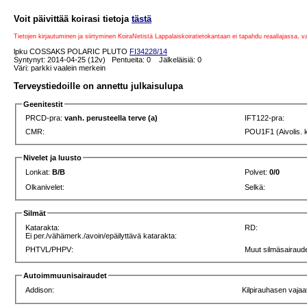
Voit päivittää koirasi tietoja
tästä
Tietojen kirjautuminen ja siirtyminen KoiraNetistä Lappalaiskoiratietokantaan ei tapahdu reaaliajassa, 
lpku COSSAKS POLARIC PLUTO
FI34228/14
Syntynyt: 2014-04-25 (12v) Pentueita: 0 Jälkeläisiä: 0
Väri: parkki vaalein merkein
Terveystiedoille on annettu julkaisulupa
Geenitestit
PRCD-pra:
vanh. perusteella terve (a)
IFT122-pra:
CMR:
POU1F1 (Aivolis. 
Nivelet ja luusto
Lonkat:
B/B
Polvet:
0/0
Olkanivelet:
Selkä:
Silmät
Katarakta:
RD:
Ei per./vähämerk./avoin/epäilyttävä katarakta:
PHTVL/PHPV:
Muut silmäsairaude
Autoimmuunisairaudet
Addison:
Kilpirauhasen vajaa