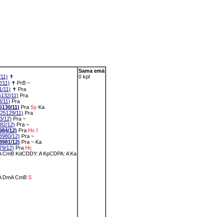
Sama emä
11)
✝
0 kpl
/11)
✝
PrB
~
/11)
✝
Pra
132/11)
Pra
/11)
Pra
130/11)
Pra
Sy
Ka
5129/11)
Pra
3/12)
Pra
~
82/12)
Pra
~
84/12)
Pra
Hc
I
980/12)
Pra
~
981/12)
Pra
~
Ka
9/12)
Pra
Hc
A
CmB
KdCDDY: A
KpCDPA: A
Ka
A
DmA
CmB
S