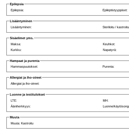
Epilepsia
Epilepsia:
Epileptistyyppiset:
Lisääntyminen
Lisääntyminen:
Steriloitu / kastroit
Sisäelimet yms.
Maksa:
Keuhkot:
Kurkku:
Napatyrä:
Hampaat ja purenta
Hammaspuutokset:
Purenta:
Allergiat ja iho-oireet
Allergiat ja iho-oireet:
Luonne ja testitulokset
LTE:
MH:
Ääniherkkyys:
Luonne/käytösong
Muuta
Muuta: Kastroitu