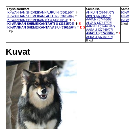
Täyssisarukset
Sama isä
Sama
IKI-WANHAN SHEMEIKANNAURU N (33611/04)
✝
AHKU N (37444/07)
IKI-
AIVI N (37445/07)
IKI-WANHAN SHEMEIKANLAULU N (33612/04)
✝
IKI-
AAVA N (37446/07)
IKI-WANHAN SHEMEIKANYÖ U (33614/04)
✝
S
IKI-
ALVA N (37447/07)
IKI-WANHAN SHEMEIKANTÄHTI U (33615/04)
✝
E
3 kpl
AARNI U (37448/07)
IKI-WANHAN SHEMEIKANTAIVAS U (33616/04)
✝
E
S
AASA U (37449/07)
5 kpl
AMAS U (37450/07)
✝
I
ASKA U (37451/07)
8 kpl
Kuvat