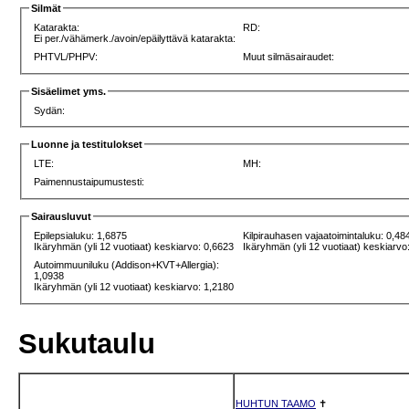
Silmät
Katarakta:
RD:
Ei per./vähämerk./avoin/epäilyttävä katarakta:
PHTVL/PHPV:
Muut silmäsairaudet:
Sisäelimet yms.
Sydän:
Luonne ja testitulokset
LTE:
MH:
Paimennustaipumustesti:
Sairausluvut
Epilepsialuku: 1,6875
Kilpirauhasen vajaatoimintaluku: 0,48
Ikäryhmän (yli 12 vuotiaat) keskiarvo: 0,6623
Ikäryhmän (yli 12 vuotiaat) keskiarvo
Autoimmuuniluku (Addison+KVT+Allergia):
1,0938
Ikäryhmän (yli 12 vuotiaat) keskiarvo: 1,2180
Sukutaulu
HUHTUN TAAMO
✝