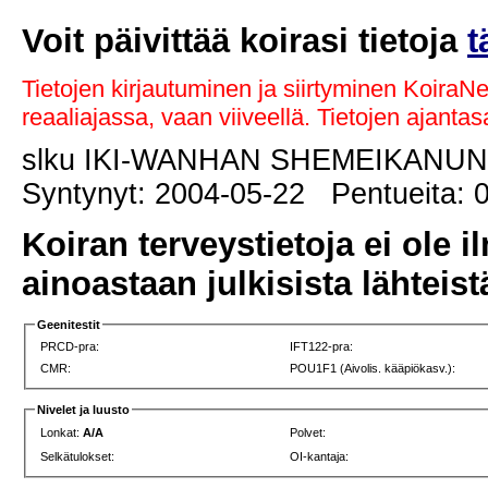
Voit päivittää koirasi tietoja
t
Tietojen kirjautuminen ja siirtyminen KoiraN
reaaliajassa, vaan viiveellä. Tietojen ajant
slku IKI-WANHAN SHEMEIKANU
Syntynyt: 2004-05-22 Pentueita: 0
Koiran terveystietoja ei ole i
ainoastaan julkisista lähteistä
Geenitestit
PRCD-pra:
IFT122-pra:
CMR:
POU1F1 (Aivolis. kääpiökasv.):
Nivelet ja luusto
Lonkat:
A/A
Polvet:
Selkätulokset:
OI-kantaja: