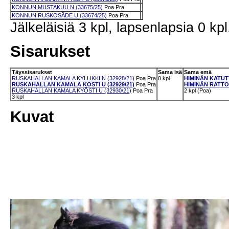
KONNUN MUSTAKUU N (33675/25)
Poa
Pra
KONNUN RUSKOSÄDE U (33674/25)
Poa
Pra
Jälkeläisiä 3 kpl, lapsenlapsia 0 kpl
Sisarukset
Täyssisarukset
Sama isä
Sama emä
RUSKAHALLAN KAMALA KYLLIKKI N (32928/21)
Poa
Pra
0 kpl
HIMINÄN KATUTY
RUSKAHALLAN KAMALA KOSTI U (32929/21)
Poa
Pra
HIMINÄN RATTOP
RUSKAHALLAN KAMALA KYÖSTI U (32930/21)
Poa
Pra
2 kpl (Poa)
3 kpl
Kuvat