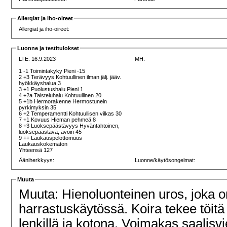
Allergiat ja iho-oireet
Allergiat ja iho-oireet:
Luonne ja testitulokset
LTE: 16.9.2023
MH:
1 -1 Toimintakyky Pieni -15
2 +3 Terävyys Kohtuullinen ilman jälj. jääv.
hyökkäyshalua 3
3 +1 Puolustushalu Pieni 1
4 +2a Taisteluhalu Kohtuullinen 20
5 +1b Hermorakenne Hermostunein
pyrkimyksin 35
6 +2 Temperamentti Kohtuullisen vilkas 30
7 +1 Kovuus Hieman pehmeä 8
8 +3 Luoksepäästävyys Hyväntahtoinen,
luoksepäästävä, avoin 45
9 ++ Laukauspelottomuus
Laukauskokematon
Yhteensä 127
Ääniherkkyys:
Luonne/käytösongelmat:
Muuta
Muuta: Hienoluonteinen uros, joka on
harrastuskäytössä. Koira tekee töitä 
lenkillä ja kotona. Voimakas saalisvi