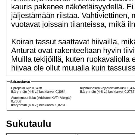
kauris pakenee näköetäisyydellä. Ei k
jäljestämään riistaa. Vahtiviettine
vuotavat joissain tilanteissa, mikä
Koiran tassut saattavat hiivailla, mi
Anturat ovat rakenteeltaan hyvin tiivii
Muilla tekijöillä, kuten ruokavaliolla
hiivaa ole ollut muualla kuin tassuis
Sairausluvut
Epilepsialuku: 0,3438
Kilpirauhasen vajaatoimintaluku: 0,43
Ikäryhmän (4-8 v.) keskiarvo: 0,3084
Ikäryhmän (4-8 v.) keskiarvo: 0,2737
Autoimmuuniluku (Addison+KVT+Allergia):
0,7656
Ikäryhmän (4-8 v.) keskiarvo: 0,8231
Sukutaulu