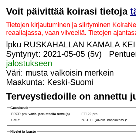
Voit päivittää koirasi tietoja
t
Tietojen kirjautuminen ja siirtyminen KoiraN
reaaliajassa, vaan viiveellä. Tietojen ajant
lpku RUSKAHALLAN KAMALA KE
Syntynyt: 2021-05-05 (5v) Pentue
jalostukseen
Väri: musta valkoisin merkein
Maakunta: Keski-Suomi
Terveystiedoille on annettu j
Geenitestit
PRCD-pra:
vanh. perusteella terve (a)
IFT122-pra:
CMR:
POU1F1 (Aivolis. kääpiökasv.):
Nivelet ja luusto