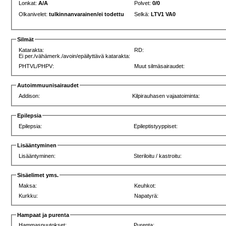
Lonkat:
A/A
Polvet:
0/0
Olkanivelet:
tulkinnanvarainen/ei todettu
Selkä:
LTV1 VA0
Silmät
Katarakta:
RD:
Ei per./vähämerk./avoin/epäilyttävä katarakta:
PHTVL/PHPV:
Muut silmäsairaudet:
Autoimmuunisairaudet
Addison:
Kilpirauhasen vajaatoiminta:
Epilepsia
Epilepsia:
Epileptistyyppiset:
Lisääntyminen
Lisääntyminen:
Steriloitu / kastroitu:
Sisäelimet yms.
Maksa:
Keuhkot:
Kurkku:
Napatyrä:
Hampaat ja purenta
Hammaspuutokset:
Purenta: