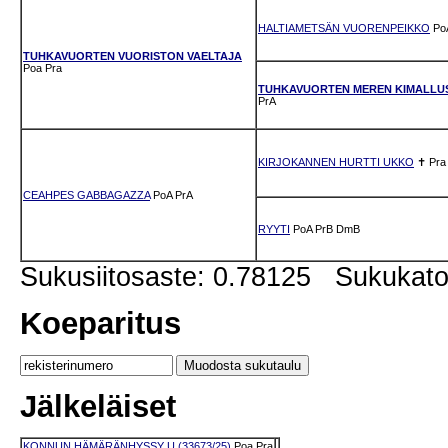
HALTIAMETSÄN VUORENPEIKKO
Po
TUHKAVUORTEN VUORISTON VAELTAJA
Poa
Pra
TUHKAVUORTEN MEREN KIMALLU
PrA
KIRJOKANNEN HURTTI UKKO
✝
Pra
CEAHPES GABBAGAZZA
PoA
PrA
RYYTI
PoA
PrB
DmB
Sukusiitosaste: 0.78125 Sukukat
Koeparitus
Jälkeläiset
KONNUN HÄMÄRÄNHYSSY U (33673/25)
Poa
Pra