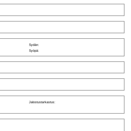
Sydän:
Syöpä:
Jalostustarkastus: