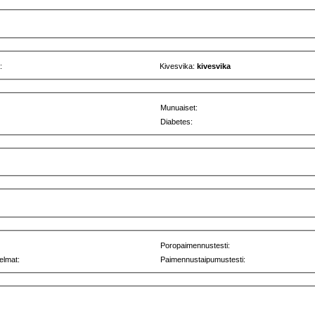
:
Kivesvika:
kivesvika
Munuaiset:
Diabetes:
Poropaimennustesti:
elmat:
Paimennustaipumustesti: