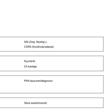
DM (Deg. Myelop.):
CDPA (Kondrodysplasia):
Kyynärät:
OI-kantaja:
PRA-lausunto/diagnoosi:
Muut autoimmuunit: