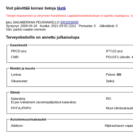
Voit päivittää koirasi tietoja
tästä
Tietojen kirjautuminen ja siirtyminen KoiraNetistä Lappalaiskoiratietokantaan ei tapahdu reaaliajassa, 
lpku SAGABERRAN PEURANKELLO
ER32530/09
Syntynyt: 2009-04-18 Kuollut: 2021-03-01 (11v) Pentueita: 0 Jälkeläisiä: 0
Väri: parkki vaalein merkein
Terveystiedoille on annettu julkaisulupa
Geenitestit
PRCD-pra:
IFT122-pra:
CMR:
POU1F1 (Aivolis. 
Nivelet ja luusto
Lonkat:
Polvet:
0/0
Olkanivelet:
Selkä:
Silmät
Katarakta:
RD:
Ei per./vähämerk./avoin/epäilyttävä katarakta:
PHTVL/PHPV:
Muut silmäsairaude
Autoimmuunisairaudet
Addison:
Kilpirauhasen vajaa