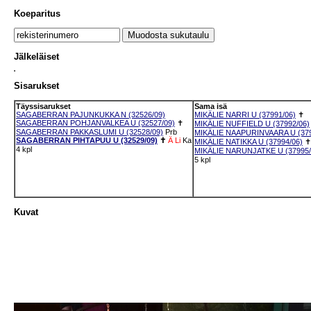
Koeparitus
Jälkeläiset
Sisarukset
Täyssisarukset
Sama isä
SAGABERRAN PAJUNKUKKA N (32526/09)
MIKÄLIE NARRI U (37991/06)
✝
SAGABERRAN POHJANVALKEA U (32527/09)
✝
MIKÄLIE NUFFIELD U (37992/06)
SAGABERRAN PAKKASLUMI U (32528/09)
Prb
MIKÄLIE NAAPURINVAARA U (379
SAGABERRAN PIHTAPUU U (32529/09)
✝
Ä
Li
Ka
MIKÄLIE NATIKKA U (37994/06)
✝
4 kpl
MIKÄLIE NARUNJATKE U (37995/
5 kpl
Kuvat