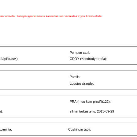
vaan viiveellä. Tietojen ajantasaisuus kannattaa siis varmistaa myös KoiraNetistä.
Pompen tauti:
kääpiökasv.):
CDDY (Kondrodystrofia):
Patella:
Luustosairaudet:
PRA (muu kuin prcd/ift122):
t:
silmät tarkastettu: 2013-09-29
toiminta:
Cushingin tauti: