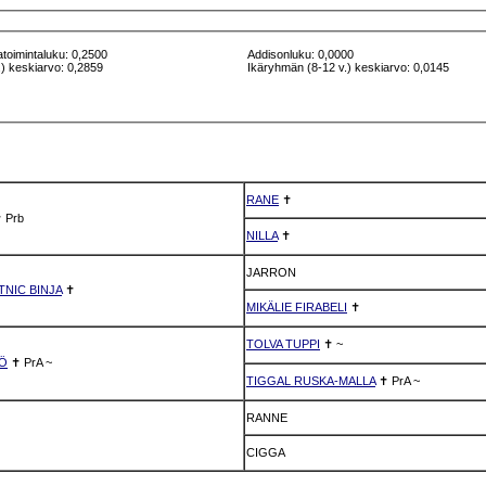
atoimintaluku: 0,2500
Addisonluku: 0,0000
) keskiarvo: 0,2859
Ikäryhmän (8-12 v.) keskiarvo: 0,0145
RANE
✝
✝
Prb
NILLA
✝
JARRON
TNIC BINJA
✝
MIKÄLIE FIRABELI
✝
TOLVA TUPPI
✝
~
KÖ
✝
PrA
~
TIGGAL RUSKA-MALLA
✝
PrA
~
RANNE
CIGGA