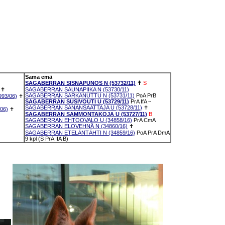
Sama emä
SAGABERRAN SISNAPUNOS N (53732/11)
✝
S
✝
SAGABERRAN SAUNAPIIKA N (53730/11)
SAGABERRAN SARKANUTTU N (53731/11)
PoA
PrB
93/06)
✝
SAGABERRAN SUSIVOUTI U (53729/11)
PrA
IfA
~
SAGABERRAN SANANSAATTAJA U (53728/11)
✝
06)
✝
SAGABERRAN SAMMONTAKOJA U (53727/11)
B
SAGABERRAN EHTOOVALO U (34858/16)
PrA
CmA
SAGABERRAN ELOVEHNÄ N (34860/16)
✝
SAGABERRAN ETELÄNTÄHTI N (34859/16)
PoA
PrA
DmA
9 kpl (S PrA IfA B)