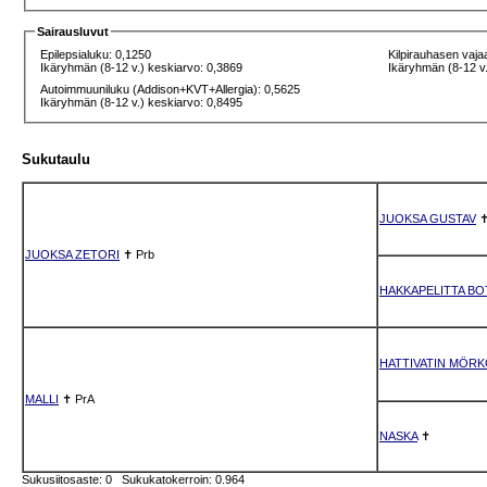
Sairausluvut
Epilepsialuku: 0,1250
Kilpirauhasen vaja
Ikäryhmän (8-12 v.) keskiarvo: 0,3869
Ikäryhmän (8-12 v.
Autoimmuuniluku (Addison+KVT+Allergia): 0,5625
Ikäryhmän (8-12 v.) keskiarvo: 0,8495
Sukutaulu
JUOKSA GUSTAV
JUOKSA ZETORI
✝
Prb
HAKKAPELITTA BO
HATTIVATIN MÖR
MALLI
✝
PrA
NASKA
✝
Sukusiitosaste: 0 Sukukatokerroin: 0.964