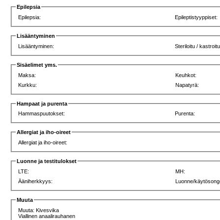
Epilepsia
Epilepsia:
Epileptistyyppiset:
Lisääntyminen
Lisääntyminen:
Steriloitu / kastroitu
Sisäelimet yms.
Maksa:
Keuhkot:
Kurkku:
Napatyrä:
Hampaat ja purenta
Hammaspuutokset:
Purenta:
Allergiat ja iho-oireet
Allergiat ja iho-oireet:
Luonne ja testitulokset
LTE:
MH:
Ääniherkkyys:
Luonne/käytösong
Muuta
Muuta: Kivesvika
Viallinen anaalirauhanen