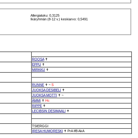
Allergialuku: 0,3125
Ikäryhmän (8-12 v.) keskiarvo: 0,5491
ROOSA
✝
EPPU
✝
MIRKKU
✝
RUNNE
✝
~
S
JUOKSA DESIBELI
✝
JUOKSA MOTTI
✝
~
ÄMMI
✝
Hc
RIPPE
✝
LECIBSIN DESIMAALI
✝
TSIERGGI
IRESA HUMORESKI
✝
PrA
IfB
AkA