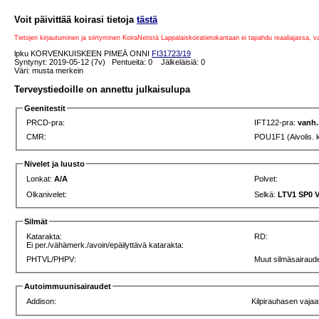
Voit päivittää koirasi tietoja
tästä
Tietojen kirjautuminen ja siirtyminen KoiraNetistä Lappalaiskoiratietokantaan ei tapahdu reaaliajassa, 
lpku KORVENKUISKEEN PIMEÄ ONNI
FI31723/19
Syntynyt: 2019-05-12 (7v) Pentueita: 0 Jälkeläisiä: 0
Väri: musta merkein
Terveystiedoille on annettu julkaisulupa
Geenitestit
PRCD-pra:
IFT122-pra:
vanh.
CMR:
POU1F1 (Aivolis. 
Nivelet ja luusto
Lonkat:
A/A
Polvet:
Olkanivelet:
Selkä:
LTV1 SP0 
Silmät
Katarakta:
RD:
Ei per./vähämerk./avoin/epäilyttävä katarakta:
PHTVL/PHPV:
Muut silmäsairaude
Autoimmuunisairaudet
Addison:
Kilpirauhasen vajaa