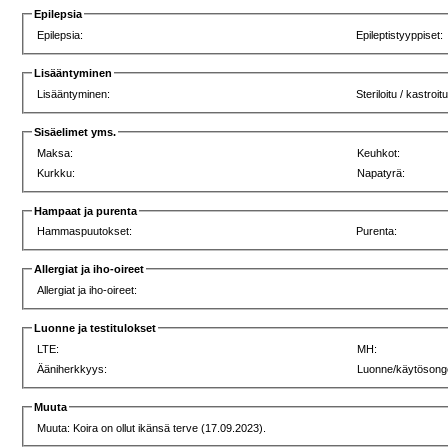
Epilepsia
Epilepsia:
Epileptistyyppiset:
Lisääntyminen
Lisääntyminen:
Steriloitu / kastroit
Sisäelimet yms.
Maksa:
Keuhkot:
Kurkku:
Napatyrä:
Hampaat ja purenta
Hammaspuutokset:
Purenta:
Allergiat ja iho-oireet
Allergiat ja iho-oireet:
Luonne ja testitulokset
LTE:
MH:
Ääniherkkyys:
Luonne/käytösong
Muuta
Muuta: Koira on ollut ikänsä terve (17.09.2023).