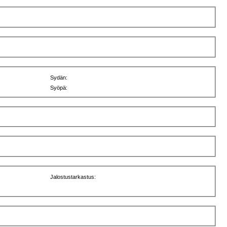
Sydän:
Syöpä:
Jalostustarkastus: