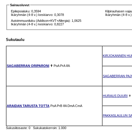
Sairausluvut
Epilepsialuku: 0,3594
Kilpirauhasen vaja
Ikäryhmän (4-8 v.) keskiarvo: 0,3078
Ikäryhmän (4-8 v.)
Autoimmuuniluku (Addison+KVT+Allergia): 1,0625
Ikäryhmän (4-8 v.) keskiarvo: 0,8227
Sukutaulu
KIRJOKANNEN HU
SAGABERRAN ORIPARONI
✝
PoA
PrA
IfA
SAGABERRAN PAJ
HURAUS DUURI
✝
ARAIDAN TARUSTA TOTTA
PoA
PrB
IfA
DmA
CmA
PAKKASLAULUN S
Sukusiitosaste: 0 Sukukatokerroin: 1.000