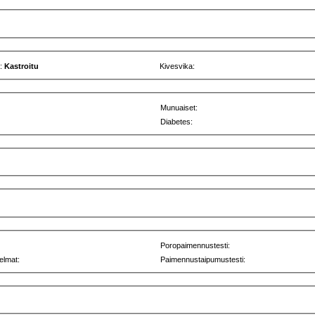
u:
Kastroitu
Kivesvika:
Munuaiset:
Diabetes:
Poropaimennustesti:
elmat:
Paimennustaipumustesti: