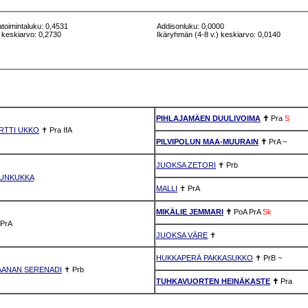
atoimintaluku: 0,4531
Addisonluku: 0,0000
 keskiarvo: 0,2730
Ikäryhmän (4-8 v.) keskiarvo: 0,0140
PIHLAJAMÄEN DUULIVOIMA
✝
Pra
S
RTTI UKKO
✝
Pra
IfA
PILVIPOLUN MAA-MUURAIN
✝
PrA
~
JUOKSA ZETORI
✝
Prb
UNKUKKA
MALLI
✝
PrA
MIKÄLIE JEMMARI
✝
PoA
PrA
Sk
PrA
JUOKSA VÄRE
✝
HUKKAPERÄ PAKKASUKKO
✝
PrB
~
AANAN SERENADI
✝
Prb
TUHKAVUORTEN HEINÄKASTE
✝
Pra