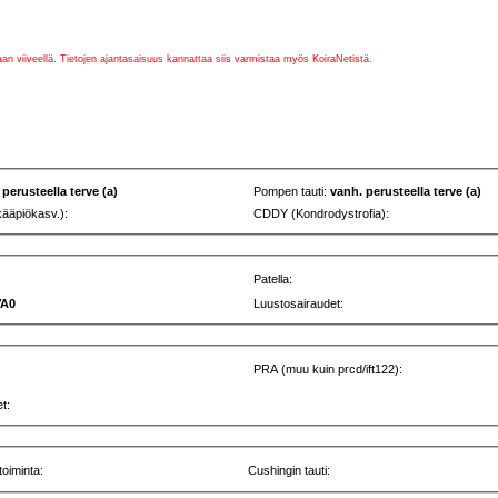
vaan viiveellä. Tietojen ajantasaisuus kannattaa siis varmistaa myös KoiraNetistä.
 perusteella terve (a)
Pompen tauti:
vanh. perusteella terve (a)
kääpiökasv.):
CDDY (Kondrodystrofia):
Patella:
VA0
Luustosairaudet:
PRA (muu kuin prcd/ift122):
t:
toiminta:
Cushingin tauti: