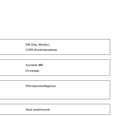
DM (Deg. Myelop.):
CDPA (Kondrodysplasia):
Kyynärät:
0/0
OI-kantaja:
PRA-lausunto/diagnoosi:
Muut autoimmuunit: