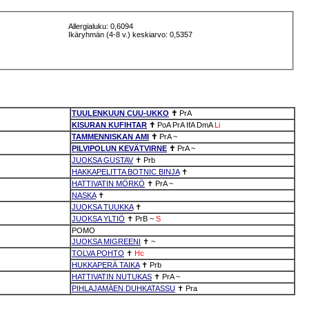
Allergialuku: 0,6094
Ikäryhmän (4-8 v.) keskiarvo: 0,5357
TUULENKUUN CUU-UKKO
✝
PrA
KISURAN KUFIHTAR
✝
PoA
PrA
IfA
DmA
Li
TAMMENNISKAN AMI
✝
PrA
~
PILVIPOLUN KEVÄTVIRNE
✝
PrA
~
JUOKSA GUSTAV
✝
Prb
HAKKAPELITTA BOTNIC BINJA
✝
HATTIVATIN MÖRKÖ
✝
PrA
~
NASKA
✝
JUOKSA TUUKKA
✝
JUOKSA YLTIÖ
✝
PrB
~
S
POMO
JUOKSA MIGREENI
✝
~
TOLVA POHTO
✝
Hc
HUKKAPERÄ TAIKA
✝
Prb
HATTIVATIN NUTUKAS
✝
PrA
~
PIHLAJAMÄEN DUHKATASSU
✝
Pra