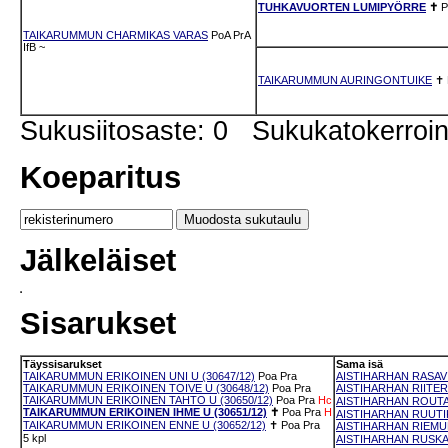
TUHKAVUORTEN LUMIPYÖRRE
✝
P
TAIKARUMMUN CHARMIKAS VARAS
PoA
PrA
IfB
~
TAIKARUMMUN AURINGONTUIKE
✝
Sukusiitosaste: 0 Sukukatokerro
Koeparitus
Jälkeläiset
Sisarukset
Täyssisarukset
Sama isä
TAIKARUMMUN ERIKOINEN UNI U (30647/12)
Poa
Pra
AISTIHARHAN RASAVIL
TAIKARUMMUN ERIKOINEN TOIVE U (30648/12)
Poa
Pra
AISTIHARHAN RIITER
TAIKARUMMUN ERIKOINEN TAHTO U (30650/12)
Poa
Pra
Hc
AISTIHARHAN ROUTAR
TAIKARUMMUN ERIKOINEN IHME U (30651/12)
✝
Poa
Pra
H
AISTIHARHAN RUUTIK
TAIKARUMMUN ERIKOINEN ENNE U (30652/12)
✝
Poa
Pra
AISTIHARHAN RIEMUK
5 kpl
AISTIHARHAN RUSKAU