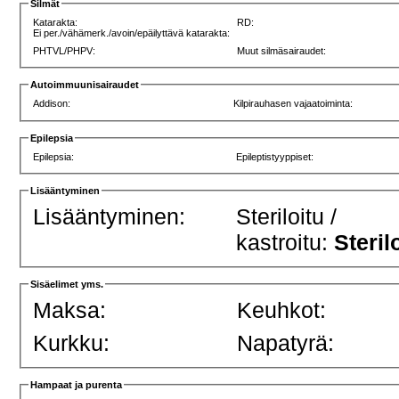
Silmät
Katarakta:
RD:
Ei per./vähämerk./avoin/epäilyttävä katarakta:
PHTVL/PHPV:
Muut silmäsairaudet:
Autoimmuunisairaudet
Addison:
Kilpirauhasen vajaatoiminta:
Epilepsia
Epilepsia:
Epileptistyyppiset:
Lisääntyminen
Lisääntyminen:
Steriloitu /
kastroitu:
Steril
Sisäelimet yms.
Maksa:
Keuhkot:
Kurkku:
Napatyrä:
Hampaat ja purenta