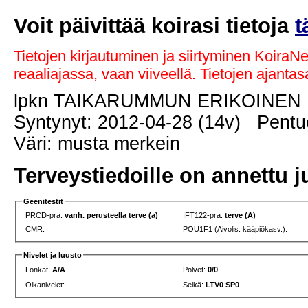
Voit päivittää koirasi tietoja
t
Tietojen kirjautuminen ja siirtyminen KoiraN
reaaliajassa, vaan viiveellä. Tietojen ajant
lpkn TAIKARUMMUN ERIKOINEN
Syntynyt: 2012-04-28 (14v) Pentue
Väri: musta merkein
Terveystiedoille on annettu j
Geenitestit
PRCD-pra:
vanh. perusteella terve (a)
IFT122-pra:
terve (A)
CMR:
POU1F1 (Aivolis. kääpiökasv.):
Nivelet ja luusto
Lonkat:
A/A
Polvet:
0/0
Olkanivelet:
Selkä:
LTV0 SP0