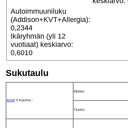
keskiarvo:
Autoimmuuniluku
(Addison+KVT+Allergia):
0,2344
Ikäryhmän (yli 12
vuotiaat) keskiarvo:
0,6010
Sukutaulu
REKKU
IGOR
✝
PoA
PrA
~
TILKKU