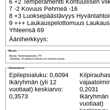
6 +2 Temperamentti Kohtuullisen vi
7 -2 Kovuus Pehmeä -16
8 +3 Luoksepäästävyys Hyväntahtoi
9 +++ Laukauspelottomuus Laukau
Yhteensä 69
Ääniherkkyys:
Muuta
Muuta: Hammaspuutos, P4
-Steriloitu. Ei antanut kolmen eri uroksen astua.
Sairausluvut
Epilepsialuku: 0,6094
Kilpirauha
Ikäryhmän (yli 12
vajaatoimi
vuotiaat) keskiarvo:
0,2031
0,3573
Ikäryhmän 
vuotiaat)