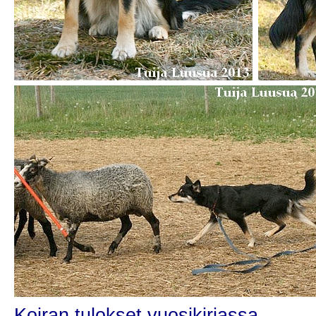
Koiran tulokset vuosikirjassa