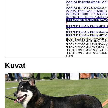
JAHKKAS EHTAMETSÄNNEITO N (3
AkA
~
JAHKKAS ERROR U (34700/01)
✝
JAHKKAS ENNÄTÄN U (34701/01)
JAHKKAS EROOSIO U (34702/01)
JAHKKAS EHDOTON U (34703/01)
TUULENKUUN G-NIINKUN GAMGI 
S
TUULENKUUN G-NIINKUN GIMLI U 
AkB
TUULENKUUN G-NIINKUN GAALA N
TUULENKUUN G-NIINKUN GIELO N
BLACK BLOSSOM MR RAAJOE U (S
BLACK BLOSSOM MR RIKKI U (S19
BLACK BLOSSOM MISS RAIJA N (S
BLACK BLOSSOM MISS RANJA N (
BLACK BLOSSOM MISS RITZIE N (
BLACK BLOSSOM MISS RONJA N (
16 kpl
Kuvat