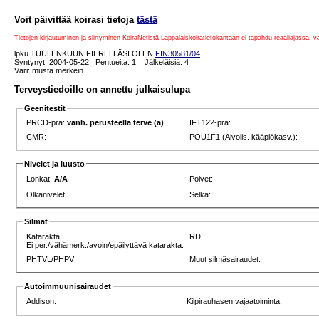
Voit päivittää koirasi tietoja
tästä
Tietojen kirjautuminen ja siirtyminen KoiraNetistä Lappalaiskoiratietokantaan ei tapahdu reaaliajassa, 
lpku TUULENKUUN FIERELLÄSI OLEN
FIN30581/04
Syntynyt: 2004-05-22 Pentueita: 1 Jälkeläisiä: 4
Väri: musta merkein
Terveystiedoille on annettu julkaisulupa
Geenitestit
PRCD-pra:
vanh. perusteella terve (a)
IFT122-pra:
CMR:
POU1F1 (Aivolis. kääpiökasv.):
Nivelet ja luusto
Lonkat:
A/A
Polvet:
Olkanivelet:
Selkä:
Silmät
Katarakta:
RD:
Ei per./vähämerk./avoin/epäilyttävä katarakta:
PHTVL/PHPV:
Muut silmäsairaudet:
Autoimmuunisairaudet
Addison:
Kilpirauhasen vajaatoiminta: