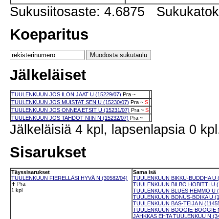
Sukusiitosaste: 4.6875 Sukukato
Koeparitus
Jälkeläiset
TUULENKUUN JOS ILON JAAT U (15229/07)
Pra
~
TUULENKUUN JOS MUISTAT SEN U (15230/07)
Pra
~
S
TUULENKUUN JOS ONNEA ETSIT U (15231/07)
Pra
~
S
TUULENKUUN JOS TAHDOT NIIN N (15232/07)
Pra
~
Jälkeläisiä 4 kpl, lapsenlapsia 0 kpl
Sisarukset
Täyssisarukset
Sama isä
TUULENKUUN FIERELLÄSI HYVÄ N (30582/04)
TUULENKUUN BIKKU-BUDDHA U (1
✝
Pra
TUULENKUUN BILBO HOBITTI U (1
1 kpl
TUULENKUUN BLUES HEMMO U (1
TUULENKUUN BONUS-BOIKA U (11
TUULENKUUN BAS-TEIJA N (11455
TUULENKUUN BOOGIE-BOOGIE N 
JAHKKAS EHTA TUULENKUU N (34