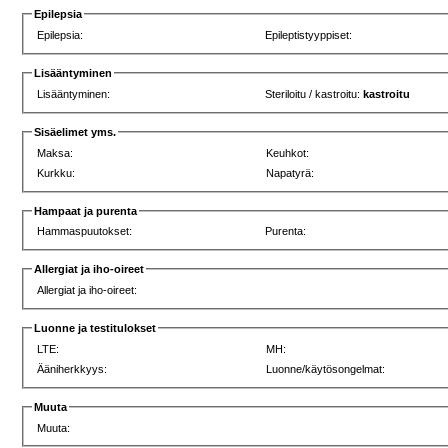
Epilepsia
Epilepsia:
Epileptistyyppiset:
Lisääntyminen
Lisääntyminen:
Steriloitu / kastroitu:
kastroitu
Sisäelimet yms.
Maksa:
Keuhkot:
Kurkku:
Napatyrä:
Hampaat ja purenta
Hammaspuutokset:
Purenta:
Allergiat ja iho-oireet
Allergiat ja iho-oireet:
Luonne ja testitulokset
LTE:
MH:
Ääniherkkyys:
Luonne/käytösongelmat:
Muuta
Muuta: