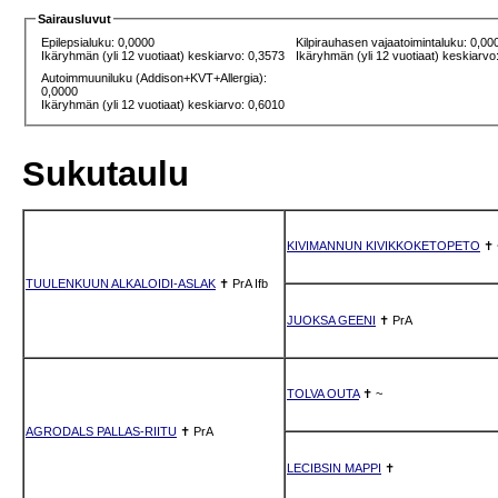
Sairausluvut
Epilepsialuku: 0,0000
Kilpirauhasen vajaatoimintaluku: 0,00
Ikäryhmän (yli 12 vuotiaat) keskiarvo: 0,3573
Ikäryhmän (yli 12 vuotiaat) keskiarvo
Autoimmuuniluku (Addison+KVT+Allergia):
0,0000
Ikäryhmän (yli 12 vuotiaat) keskiarvo: 0,6010
Sukutaulu
KIVIMANNUN KIVIKKOKETOPETO
✝
TUULENKUUN ALKALOIDI-ASLAK
✝
PrA
Ifb
JUOKSA GEENI
✝
PrA
TOLVA OUTA
✝
~
AGRODALS PALLAS-RIITU
✝
PrA
LECIBSIN MAPPI
✝