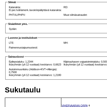
Silmät
Katarakta:
RD:
Ei per./vähämerk./avoin/epäilyttävä katarakta:
PHTVL/PHPV:
Muut silmäsairaudet:
Sisäelimet yms.
Sydän:
Luonne ja testitulokset
LTE:
MH:
Paimennustaipumustesti:
Sairausluvut
Epilepsialuku: 1,2344
Kilpirauhasen vajaatoimintaluku: 0,50
Ikäryhmän (yli 12 vuotiaat) keskiarvo: 0,6623
Ikäryhmän (yli 12 vuotiaat) keskiarvo
Autoimmuuniluku (Addison+KVT+Allergia):
0,7500
Ikäryhmän (yli 12 vuotiaat) keskiarvo: 1,2180
Sukutaulu
VIHERVAARAN ORPA
✝