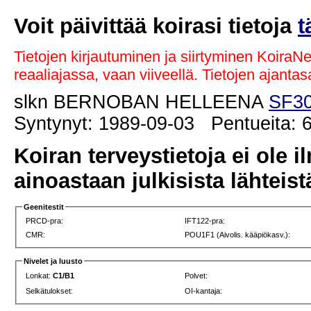
Voit päivittää koirasi tietoja
t
Tietojen kirjautuminen ja siirtyminen KoiraN
reaaliajassa, vaan viiveellä. Tietojen ajant
slkn BERNOBAN HELLEENA
SF30
Syntynyt: 1989-09-03 Pentueita: 6
Koiran terveystietoja ei ole i
ainoastaan julkisista lähteistä
Geenitestit
PRCD-pra:
IFT122-pra:
CMR:
POU1F1 (Aivolis. kääpiökasv.):
Nivelet ja luusto
Lonkat:
C1/B1
Polvet:
Selkätulokset:
OI-kantaja: