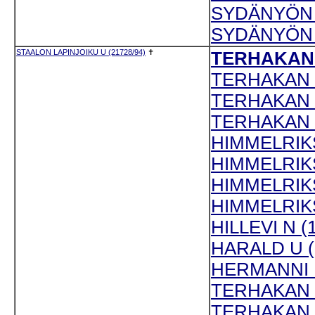
SYDÄNYÖN E
SYDÄNYÖN 
STAALON LAPINJOIKU U (21728/94)
✝
TERHAKAN J
TERHAKAN J
TERHAKAN J
TERHAKAN J
HIMMELRIKS
HIMMELRIKS
HIMMELRIKS
HIMMELRIKS
HILLEVI N (
HARALD U (
HERMANNI U
TERHAKAN K
TERHAKAN K