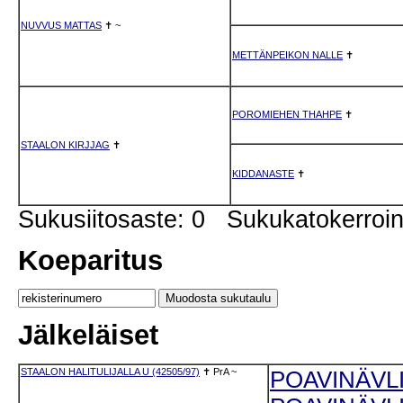
NUVVUS MATTAS
✝
~
METTÄNPEIKON NALLE
✝
POROMIEHEN THAHPE
✝
STAALON KIRJJAG
✝
KIDDANASTE
✝
Sukusiitosaste: 0 Sukukatokerro
Koeparitus
Jälkeläiset
STAALON HALITULIJALLA U (42505/97)
✝
PrA
~
POAVINÄVLI