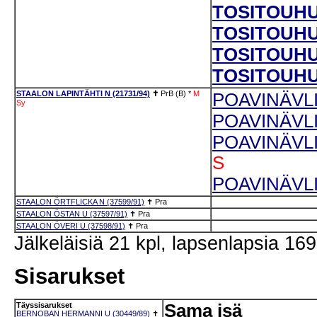
TOSITOUHU
TOSITOUHUN
TOSITOUHUN
TOSITOUHUN
STAALON LAPINTÄHTI N (21731/94)
✝
PrB (B)
*
M
POAVINÄVLI
Sy
POAVINÄVLI
POAVINÄVLI
S
POAVINÄVLI
STAALON ÖRTFLICKA N (37599/91)
✝
Pra
STAALON ÖSTAN U (37597/91)
✝
Pra
STAALON ÖVERI U (37598/91)
✝
Pra
Jälkeläisiä 21 kpl, lapsenlapsia 169
Sisarukset
Täyssisarukset
Sama isä
BERNOBAN HERMANNI U (30449/89)
✝