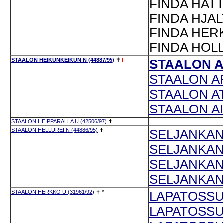
FINDA HATT
FINDA HJAL
FINDA HERK
FINDA HOLL
STAALON HEIKUNKEIKUN N (44887/95)
✝
I
STAALON AR
STAALON AR
STAALON AT
STAALON AI
STAALON HEIPPARALLA U (42506/97)
✝
STAALON HELLUREI N (44886/95)
✝
SELJANKAN 
SELJANKAN
SELJANKAN 
SELJANKAN 
STAALON HERKKO U (31961/92)
✝
*
LAPATOSSUN
LAPATOSSUN