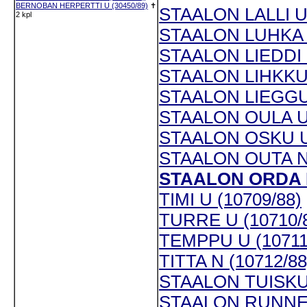
BERNOBAN HERPERTTI U (30450/89)
✝
STAALON LALLI U 
2 kpl
STAALON LUHKA N
STAALON LIEDDI N
STAALON LIHKKU 
STAALON LIEGGUS
STAALON OULA U 
STAALON OSKU U 
STAALON OUTA N 
STAALON ORDA N
TIMI U (10709/88)
TURRE U (10710/
TEMPPU U (10711
TITTA N (10712/88
STAALON TUISKU 
STAALON RUNNE O