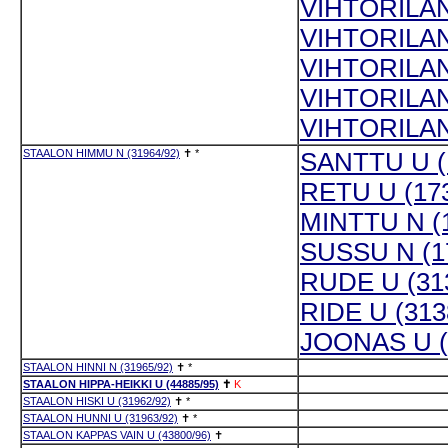
VIHTORILAN
VIHTORILAN
VIHTORILAN
VIHTORILAN
VIHTORILAN
STAALON HIMMU N (31964/92)
✝
*
SANTTU U (
RETU U (173
MINTTU N (1
SUSSU N (1
RUDE U (31
RIDE U (313
JOONAS U (
STAALON HINNI N (31965/92)
✝
*
STAALON HIPPA-HEIKKI U (44885/95)
✝
K
STAALON HISKI U (31962/92)
✝
*
STAALON HUNNI U (31963/92)
✝
*
STAALON KAPPAS VAIN U (43800/96)
✝