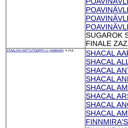
POAVINÄVLI
POAVINÄVLI
POAVINÄVLI
POAVINÄVLI
SUGAROK S
FINALE ZAZ
STAALON HATTUTEMPPU U (44884/95)
✝
PrA
SHACAL AAP
SHACAL ALL
SHACAL ANT
SHACAL AND
SHACAL AMA
SHACAL ARS
SHACAL ANG
SHACAL AMA
FINNMIRA'S