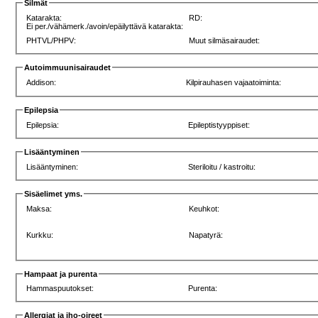
Silmät
Katarakta:
RD:
Ei per./vähämerk./avoin/epäilyttävä katarakta:
PHTVL/PHPV:
Muut silmäsairaudet:
Autoimmuunisairaudet
Addison:
Kilpirauhasen vajaatoiminta:
Epilepsia
Epilepsia:
Epileptistyyppiset:
Lisääntyminen
Lisääntyminen:
Steriloitu / kastroitu:
Sisäelimet yms.
Maksa:
Keuhkot:
Kurkku:
Napatyrä:
Hampaat ja purenta
Hammaspuutokset:
Purenta:
Allergiat ja iho-oireet