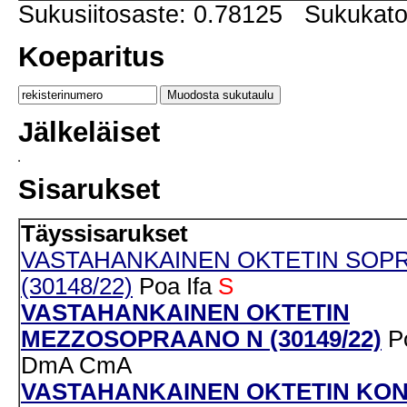
Sukusiitosaste: 0.78125 Sukukat
Koeparitus
Jälkeläiset
Sisarukset
Täyssisarukset
VASTAHANKAINEN OKTETIN SOP
(30148/22)
Poa
Ifa
S
VASTAHANKAINEN OKTETIN
MEZZOSOPRAANO N (30149/22)
P
DmA
CmA
VASTAHANKAINEN OKTETIN KO