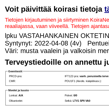
Voit päivittää koirasi tietoja
t
Tietojen kirjautuminen ja siirtyminen KoiraN
reaaliajassa, vaan viiveellä. Tietojen ajant
lpku VASTAHANKAINEN OKTETI
Syntynyt: 2022-04-08 (4v) Pentuei
Väri: musta vaalein ja valkoisin me
Terveystiedoille on annettu j
Geenitestit
PRCD-pra:
IFT122-pra:
vanh. perusteella terve
CMR:
POU1F1 (Aivolis. kääpiökasv.):
Nivelet ja luusto
Lonkat:
A/A
Polvet:
0/0
Olkanivelet:
Selkä:
LTV1 SP0 VA0