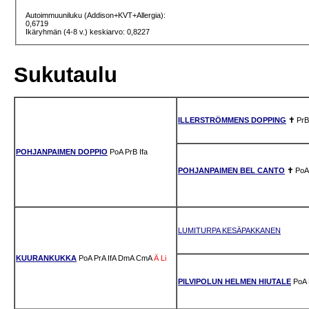
Autoimmuuniluku (Addison+KVT+Allergia):
0,6719
Ikäryhmän (4-8 v.) keskiarvo: 0,8227
Sukutaulu
ILLERSTRÖMMENS DOPPING
✝
PrB
POHJANPAIMEN DOPPIO
PoA
PrB
Ifa
POHJANPAIMEN BEL CANTO
✝
PoA
LUMITURPA KESÄPAKKANEN
KUURANKUKKA
PoA
PrA
IfA
DmA
CmA
Ä
Li
PILVIPOLUN HELMEN HIUTALE
PoA