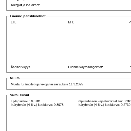
Allergiat ja iho-oireet:
Luonne ja testitulokset
LTE:
MH:
P
Ääniherkkyys:
Luonne/käytösongelmat:
P
Muuta
Muuta: Ei ilmoitettuja vikoja tai sairauksia 11.3.2025
Sairausluvut
Epilepsialuku: 0,0781
Kilpirauhasen vajaatoimintaluku: 0,26
Ikäryhmän (4-8 v.) keskiarvo: 0,3078
Ikäryhmän (4-8 v.) keskiarvo: 0,2730