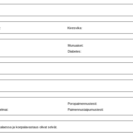
:
Kivesvika:
Munuaiset:
Diabetes:
Poropaimennustesti:
elmat:
Paimennustaipumustesti:
talaessa ja koepalavastaus olivat selvät.