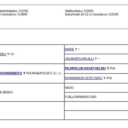
atoimintaluku: 0,0781
Addisonluku: 0,0000
) keskiarvo: 0,2859
Ikäryhmän (8-12 v.) keskiarvo: 0,0145
NIKKE
✝
~
SKU
✝
Hc
JALAKAPOJAN ALLI
✝
~
PILVIPOLUN KEVÄTVELMU
✝
PrA
VUORENNEITO
✝
PrA
IfA
AkPOU1F1: A
~
Li
KIVIMANNUN SCIFI-SATU
✝
PrA
NEXO
IE BIDDU
FJÄLLFARMENS OIDI