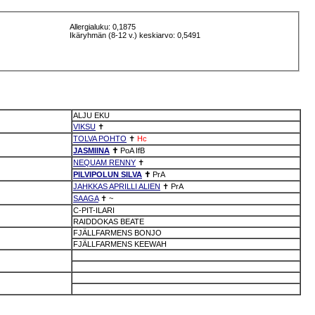
Allergialuku: 0,1875
Ikäryhmän (8-12 v.) keskiarvo: 0,5491
ALJU EKU
VIKSU
✝
TOLVA POHTO
✝
Hc
JASMIINA
✝
PoA
IfB
NEQUAM RENNY
✝
PILVIPOLUN SILVA
✝
PrA
JAHKKAS APRILLI ALIEN
✝
PrA
SAAGA
✝
~
C-PIT-ILARI
RAIDDOKAS BEATE
FJÄLLFARMENS BONJO
FJÄLLFARMENS KEEWAH