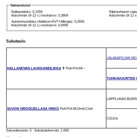
Sairausluvut
Epilepsialuku: 0,1094
Kilpirauhasen vaja
Ikäryhmän (8-12 v.) keskiarvo: 0,3869
Ikäryhmän (8-12 v.
Autoimmuuniluku (Addison+KVT+Allergia): 0,2656
Ikäryhmän (8-12 v.) keskiarvo: 0,8495
Sukutaulu
JALAKAPOJAN MO
HALLANEVAN LAUKKANEILIKKA
✝
PoA
PrA
IfA
~
TUHKAVUORTEN 
LAPPLUNAS BUER
SUVON VIROSGIELLASA VIRKO
PoA
PrA
IfA
DmA
CmA
CIGGA
Sukusiitosaste: 0 Sukukatokerroin: 1.000