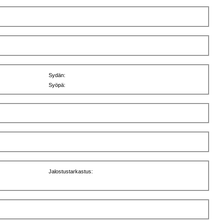
Sydän:
Syöpä:
Jalostustarkastus: