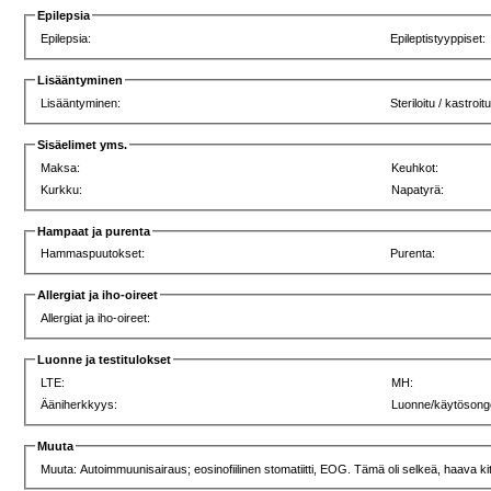
Epilepsia
Epilepsia:
Epileptistyyppiset:
Lisääntyminen
Lisääntyminen:
Steriloitu / kastroitu
Sisäelimet yms.
Maksa:
Keuhkot:
Kurkku:
Napatyrä:
Hampaat ja purenta
Hammaspuutokset:
Purenta:
Allergiat ja iho-oireet
Allergiat ja iho-oireet:
Luonne ja testitulokset
LTE:
MH:
Ääniherkkyys:
Luonne/käytösong
Muuta
Muuta: Autoimmuunisairaus; eosinofiilinen stomatiitti, EOG. Tämä oli selkeä, haava ki