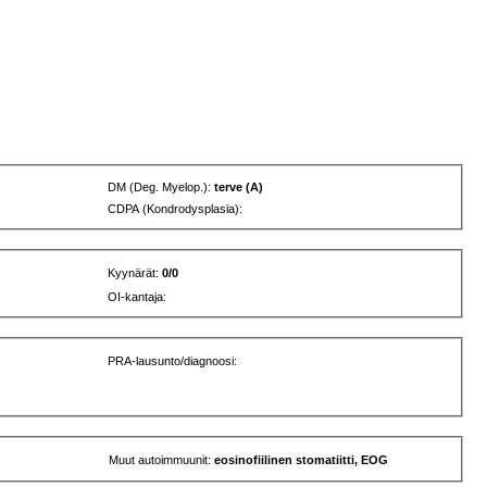
DM (Deg. Myelop.):
terve (A)
CDPA (Kondrodysplasia):
Kyynärät:
0/0
OI-kantaja:
PRA-lausunto/diagnoosi:
Muut autoimmuunit:
eosinofiilinen stomatiitti, EOG