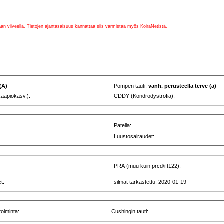
vaan viiveellä. Tietojen ajantasaisuus kannattaa siis varmistaa myös KoiraNetistä.
 (A)
Pompen tauti:
vanh. perusteella terve (a)
kääpiökasv.):
CDDY (Kondrodystrofia):
Patella:
Luustosairaudet:
PRA (muu kuin prcd/ift122):
t:
silmät tarkastettu: 2020-01-19
toiminta:
Cushingin tauti: