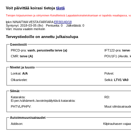
Voit päivittää koirasi tietoja
tästä
Tietojen kirjautuminen ja siirtyminen KoiraNetistä Lappalaiskoiratietokantaan ei tapahdu reaaliajassa, 
lpkn NINAITWA VESTA FARFARA
ER30140/18
Syntynyt: 2018-03-05 (8v) Pentueita: 0 Jälkeläisiä: 0
Väri: musta vaalein merkein
Terveystiedoille on annettu julkaisulupa
Geenitestit
PRCD-pra:
vanh. perusteella terve (a)
IFT122-pra:
terve
CMR:
terve (A)
POU1F1 (Aivolis. 
Nivelet ja luusto
Lonkat:
A/A
Polvet:
Olkanivelet:
Selkä:
LTV1 VA0
Silmät
Katarakta:
RD:
Ei per./vähämerk./avoin/epäilyttävä katarakta:
PHTVL/PHPV:
Muut silmäsairaude
Autoimmuunisairaudet
Addison:
Kilpirauhasen vajaa