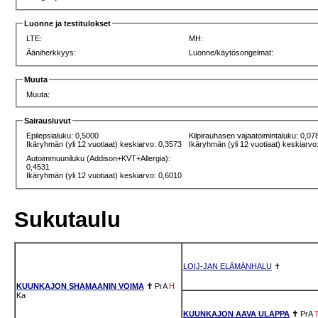
Luonne ja testitulokset
LTE:
MH:
Ääniherkkyys:
Luonne/käytösongelmat:
Muuta
Muuta:
Sairausluvut
Epilepsialuku: 0,5000
Kilpirauhasen vajaatoimintaluku: 0,07
Ikäryhmän (yli 12 vuotiaat) keskiarvo: 0,3573
Ikäryhmän (yli 12 vuotiaat) keskiarvo
Autoimmuuniluku (Addison+KVT+Allergia):
0,4531
Ikäryhmän (yli 12 vuotiaat) keskiarvo: 0,6010
Sukutaulu
LOIJ-JAN ELÄMÄNHALU
✝
KUUNKAJON SHAMAANIN VOIMA
✝
PrA
H
Ka
KUUNKAJON AAVA ULAPPA
✝
PrA