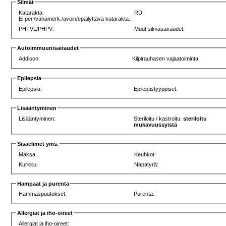
Silmät
Katarakta:
RD:
Ei per./vähämerk./avoin/epäilyttävä katarakta:
PHTVL/PHPV:
Muut silmäsairaudet:
Autoimmuunisairaudet
Addison:
Kilpirauhasen vajaatoiminta:
Epilepsia
Epilepsia:
Epileptistyyppiset:
Lisääntyminen
Lisääntyminen:
Steriloitu / kastroitu:
steriloitu
mukavuussyistä
Sisäelimet yms.
Maksa:
Keuhkot:
Kurkku:
Napatyrä:
Hampaat ja purenta
Hammaspuutokset:
Purenta:
Allergiat ja iho-oireet
Allergiat ja iho-oireet: