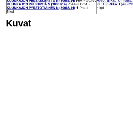
KUUNKAJON PENSASKERTTU N (30065/14)
PoA
Pra
CmA
HAKATINKELI U (49561/
KUUNKAJON PUUKIIPIJÄ N (30067/14)
PoA
Pra
DmA
~
KETOKIRPPA U (49562/
KUUNKAJON PYRSTÖTIAINEN N (30068/14)
✝
Pra
Li
4 kpl
5 kpl
Kuvat