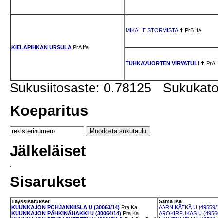
MIKÄLIE STORMISTA
✝
PrB
IfA
KIELAPIHKAN URSULA
PrA
Ifa
TUHKAVUORTEN VIRVATULI
✝
PrA
I
Sukusiitosaste: 0.78125 Sukukat
Koeparitus
Jälkeläiset
Sisarukset
Täyssisarukset
Sama isä
KUUNKAJON POHJANKIISLA U (30063/14)
Pra
Ka
AARNIKÄTKÄ U (49559/
KUUNKAJON PÄHKINÄHAKKI U (30064/14)
Pra
Ka
AROKIRPUKAS U (49560