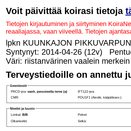
Voit päivittää koirasi tietoja
t
Tietojen kirjautuminen ja siirtyminen KoiraN
reaaliajassa, vaan viiveellä. Tietojen ajant
lpkn KUUNKAJON PIKKUVARPU
Syntynyt: 2014-04-26 (12v) Pentue
Väri: riistanvärinen vaalein merkein
Terveystiedoille on annettu j
Geenitestit
PRCD-pra:
vanh. perusteella terve (a)
IFT122-pra:
CMR:
POU1F1 (Aivolis. kääpiökasv.):
Nivelet ja luusto
Lonkat:
B/B
Polvet:
Olkanivelet:
Selkä: