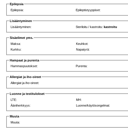
Epilepsia
Epilepsia:
Epileptistyyppiset:
Lisääntyminen
Lisääntyminen:
Steriloitu / kastroitu:
kastroitu
Sisäelimet yms.
Maksa:
Keuhkot:
Kurkku:
Napatyrä:
Hampaat ja purenta
Hammaspuutokset:
Purenta:
Allergiat ja iho-oireet
Allergiat ja iho-oireet:
Luonne ja testitulokset
LTE:
MH:
Ääniherkkyys:
Luonne/käytösongelmat:
Muuta
Muuta: