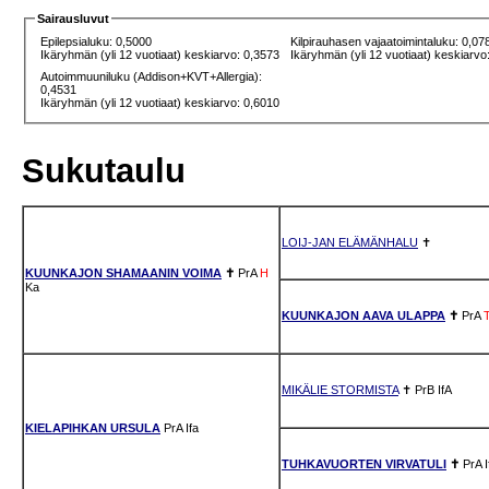
Sairausluvut
Epilepsialuku: 0,5000
Kilpirauhasen vajaatoimintaluku: 0,07
Ikäryhmän (yli 12 vuotiaat) keskiarvo: 0,3573
Ikäryhmän (yli 12 vuotiaat) keskiarvo
Autoimmuuniluku (Addison+KVT+Allergia):
0,4531
Ikäryhmän (yli 12 vuotiaat) keskiarvo: 0,6010
Sukutaulu
LOIJ-JAN ELÄMÄNHALU
✝
KUUNKAJON SHAMAANIN VOIMA
✝
PrA
H
Ka
KUUNKAJON AAVA ULAPPA
✝
PrA
MIKÄLIE STORMISTA
✝
PrB
IfA
KIELAPIHKAN URSULA
PrA
Ifa
TUHKAVUORTEN VIRVATULI
✝
PrA
I