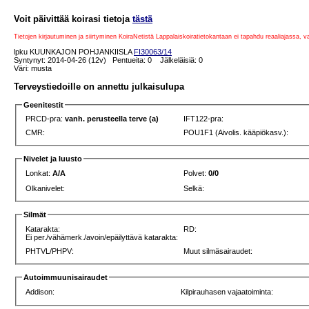
Voit päivittää koirasi tietoja
tästä
Tietojen kirjautuminen ja siirtyminen KoiraNetistä Lappalaiskoiratietokantaan ei tapahdu reaaliajassa, 
lpku KUUNKAJON POHJANKIISLA
FI30063/14
Syntynyt: 2014-04-26 (12v) Pentueita: 0 Jälkeläisiä: 0
Väri: musta
Terveystiedoille on annettu julkaisulupa
Geenitestit
PRCD-pra:
vanh. perusteella terve (a)
IFT122-pra:
CMR:
POU1F1 (Aivolis. kääpiökasv.):
Nivelet ja luusto
Lonkat:
A/A
Polvet:
0/0
Olkanivelet:
Selkä:
Silmät
Katarakta:
RD:
Ei per./vähämerk./avoin/epäilyttävä katarakta:
PHTVL/PHPV:
Muut silmäsairaudet:
Autoimmuunisairaudet
Addison:
Kilpirauhasen vajaatoiminta: