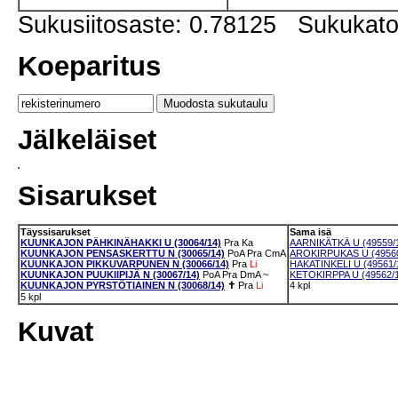
Sukusiitosaste: 0.78125 Sukukat
Koeparitus
Jälkeläiset
Sisarukset
Täyssisarukset
Sama isä
KUUNKAJON PÄHKINÄHAKKI U (30064/14)
Pra
Ka
AARNIKÄTKÄ U (49559/
KUUNKAJON PENSASKERTTU N (30065/14)
PoA
Pra
CmA
AROKIRPUKAS U (49560
KUUNKAJON PIKKUVARPUNEN N (30066/14)
Pra
Li
HAKATINKELI U (49561/
KUUNKAJON PUUKIIPIJÄ N (30067/14)
PoA
Pra
DmA
~
KETOKIRPPA U (49562/
KUUNKAJON PYRSTÖTIAINEN N (30068/14)
✝
Pra
Li
4 kpl
5 kpl
Kuvat