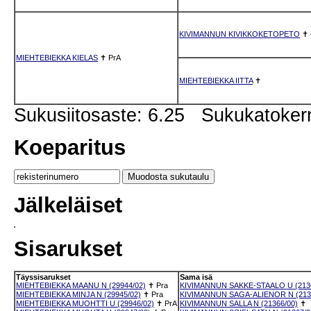
KIVIMANNUN KIVIKKOKETOPETO
✝
MIEHTEBIEKKA KIELAS
✝
PrA
MIEHTEBIEKKA IITTA
✝
Sukusiitosaste: 6.25 Sukukatoker
Koeparitus
Jälkeläiset
Sisarukset
Täyssisarukset
Sama isä
MIEHTEBIEKKA MAANU N (29944/02)
✝
Pra
KIVIMANNUN SAKKE-STAALO U (2136
MIEHTEBIEKKA MINJA N (29945/02)
✝
Pra
KIVIMANNUN SAGA-ALIENOR N (213
MIEHTEBIEKKA MUOHTTI U (29946/02)
✝
PrA
KIVIMANNUN SALLA N (21366/00)
✝