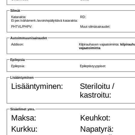
Silmät
Katarakta:
RD:
Ei per./vähämerk./avoin/epäilyttävä katarakta:
PHTVL/PHPV:
Muut silmäsairaudet:
Autoimmuunisairaudet
Addison:
Kilpirauhasen vajaatoiminta:
kilpirau
vajaatoiminta
Epilepsia
Epilepsia:
Epileptistyyppiset:
Lisääntyminen
Lisääntyminen:
Steriloitu /
kastroitu:
Sisäelimet yms.
Maksa:
Keuhkot:
Kurkku:
Napatyrä: