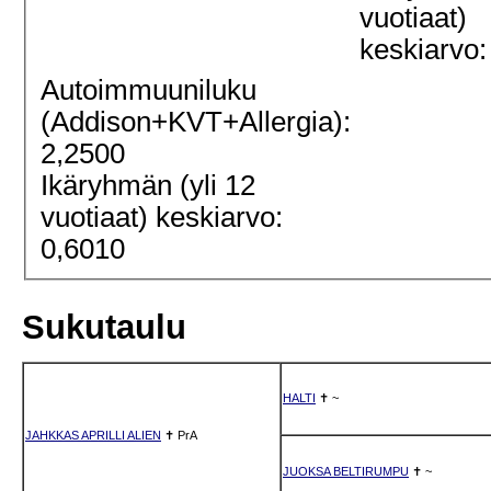
vuotiaat)
keskiarvo:
Autoimmuuniluku
(Addison+KVT+Allergia):
2,2500
Ikäryhmän (yli 12
vuotiaat) keskiarvo:
0,6010
Sukutaulu
HALTI
✝
~
JAHKKAS APRILLI ALIEN
✝
PrA
JUOKSA BELTIRUMPU
✝
~