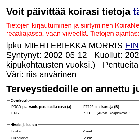
Voit päivittää koirasi tietoja
t
Tietojen kirjautuminen ja siirtyminen KoiraN
reaaliajassa, vaan viiveellä. Tietojen ajant
lpku MIEHTEBIEKKA MORRIS
FIN
Syntynyt: 2002-05-12 Kuollut: 20
kipukohtausten vuoksi.) Pentueita
Väri: riistanvärinen
Terveystiedoille on annettu j
Geenitestit
PRCD-pra:
vanh. perusteella terve (a)
IFT122-pra:
kantaja (B)
CMR:
POU1F1 (Aivolis. kääpiökasv.):
Nivelet ja luusto
Lonkat:
Polvet:
Olkanivelet:
Selkä: