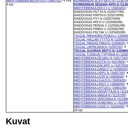
MIEHTEBIEKKA MUOHTA U (29947/02)
✝
Pra
KIVIMANNUN SCIFI-SATU N (21367/0
4 kpl
KIVIMANNUN SESSAN-APIS N (21368
MIEHTEBIEKKA ERCCI U (20659/01)
RAIDDOKAS PILTTA N (S25577/99)
RAIDDOKAS PIRITA N (S25578/99)
RAIDDOKAS PYY N (S25579/99)
RAIDDOKAS PATVI U (S25580/99)
RAIDDOKAS PEKKAI U (S25581/99)
RAIDDOKAS PIMEN U (S25582/99)
RAIDDOKAS PIILTÄK U (S25583/99)
TIGGAL PAKKASEN POIKA U (12504/
TIGGAL HALLAN TYTTÖ N (12505/02
TIGGAL PAKKAS PIIKA N (12506/02)
TIGGAL LAPINLIKKA N (12507/02)
✝
TIGGAL KUURAN NEITO N (12508/0
TIGGAL TUISKUN TYPYKKÄ N (12509
MIEHTEBIEKKA DEJAVU N (42577/02
MIEHTEBIEKKA DUTKI N (42578/02)
MIEHTEBIEKKA DACAPO U (42579/02
MIEHTEBIEKKA DANILO U (42580/02)
MIEHTEBIEKKA URPU N (20657/05)
MIEHTEBIEKKA UGRI N (20658/05)
MIEHTEBIEKKA ULAUS N (20659/05)
MIEHTEBIEKKA UKKO U (20660/05)
MIEHTEBIEKKA UHTUA U (20661/05)
MIEHTEBIEKKA VIEHÄTTÄJÄ N (3219
MIEHTEBIEKKA VANDA N (32197/05)
MIEHTEBIEKKA VERONIKA N (32198/
MIEHTEBIEKKA VOMOSKU U (32199/
MIEHTEBIEKKA VUDE U (32200/05)
26 kpl
Kuvat