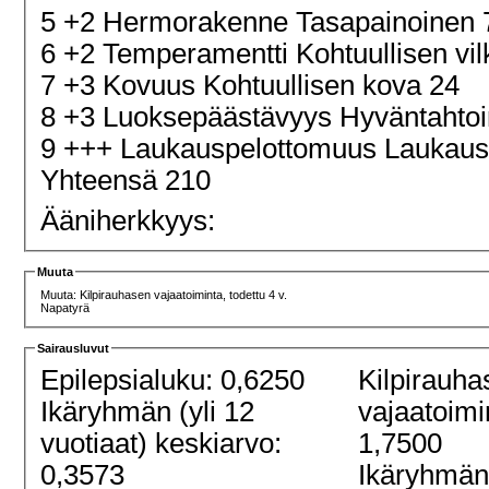
5 +2 Hermorakenne Tasapainoinen
6 +2 Temperamentti Kohtuullisen vi
7 +3 Kovuus Kohtuullisen kova 24
8 +3 Luoksepäästävyys Hyväntahtoi
9 +++ Laukauspelottomuus Laukau
Yhteensä 210
Ääniherkkyys:
Muuta
Muuta: Kilpirauhasen vajaatoiminta, todettu 4 v.
Napatyrä
Sairausluvut
Epilepsialuku: 0,6250
Kilpirauha
Ikäryhmän (yli 12
vajaatoimi
vuotiaat) keskiarvo:
1,7500
0,3573
Ikäryhmän 