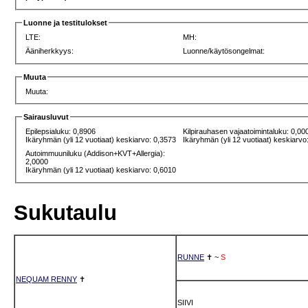
Luonne ja testitulokset
LTE:
MH:
Ääniherkkyys:
Luonne/käytösongelmat:
Muuta
Muuta:
Sairausluvut
Epilepsialuku: 0,8906
Kilpirauhasen vajaatoimintaluku: 0,00
Ikäryhmän (yli 12 vuotiaat) keskiarvo: 0,3573
Ikäryhmän (yli 12 vuotiaat) keskiarvo
Autoimmuuniluku (Addison+KVT+Allergia):
2,0000
Ikäryhmän (yli 12 vuotiaat) keskiarvo: 0,6010
Sukutaulu
RUNNE
✝
~
S
NEQUAM RENNY
✝
SIIVI