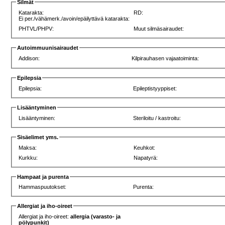
Silmät
Katarakta:
RD:
Ei per./vähämerk./avoin/epäilyttävä katarakta:
PHTVL/PHPV:
Muut silmäsairaudet:
Autoimmuunisairaudet
Addison:
Kilpirauhasen vajaatoiminta:
Epilepsia
Epilepsia:
Epileptistyyppiset:
Lisääntyminen
Lisääntyminen:
Steriloitu / kastroitu:
Sisäelimet yms.
Maksa:
Keuhkot:
Kurkku:
Napatyrä:
Hampaat ja purenta
Hammaspuutokset:
Purenta:
Allergiat ja iho-oireet
Allergiat ja iho-oireet:
allergia (varasto- ja
pölypunkit)