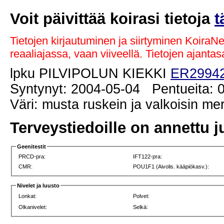
Voit päivittää koirasi tietoja
t
Tietojen kirjautuminen ja siirtyminen KoiraN
reaaliajassa, vaan viiveellä. Tietojen ajant
lpku PILVIPOLUN KIEKKI
ER29942
Syntynyt: 2004-05-04 Pentueita: 0
Väri: musta ruskein ja valkoisin me
Terveystiedoille on annettu j
Geenitestit
PRCD-pra:
IFT122-pra:
CMR:
POU1F1 (Aivolis. kääpiökasv.):
Nivelet ja luusto
Lonkat:
Polvet:
Olkanivelet:
Selkä: