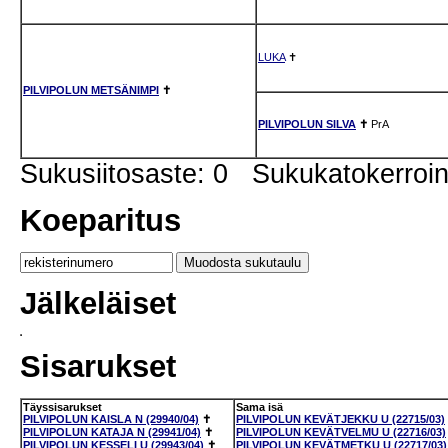
LUKA
✝
PILVIPOLUN METSÄNIMPI
✝
PILVIPOLUN SILVA
✝
PrA
Sukusiitosaste: 0 Sukukatokerro
Koeparitus
Jälkeläiset
Sisarukset
Täyssisarukset
Sama isä
PILVIPOLUN KAISLA N (29940/04)
✝
PILVIPOLUN KEVÄTJEKKU U (22715/03)
PILVIPOLUN KATAJA N (29941/04)
✝
PILVIPOLUN KEVÄTVELMU U (22716/03)
PILVIPOLUN KESSELI U (29943/04)
✝
PILVIPOLUN KEVÄTMETKU U (22717/03)