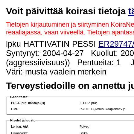
Voit päivittää koirasi tietoja
t
Tietojen kirjautuminen ja siirtyminen KoiraN
reaaliajassa, vaan viiveellä. Tietojen ajant
lpku HATTIVATIN PESSI
ER29747
Syntynyt: 2004-04-27 Kuollut: 200
(aggressiivisuus)) Pentueita: 1 Jä
Väri: musta vaalein merkein
Terveystiedoille on annettu j
Geenitestit
PRCD-pra:
kantaja (B)
IFT122-pra:
CMR:
POU1F1 (Aivolis. kääpiökasv.):
Nivelet ja luusto
Lonkat:
A/A
Polvet:
Olkanivelet:
Selkä: