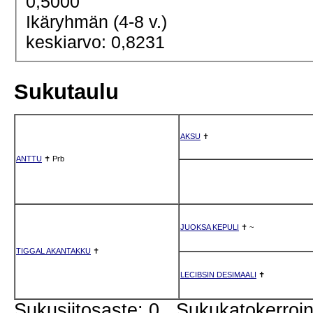
0,5000
Ikäryhmän (4-8 v.)
keskiarvo: 0,8231
Sukutaulu
AKSU
✝
ANTTU
✝
Prb
JUOKSA KEPULI
✝
~
TIGGAL AKANTAKKU
✝
LECIBSIN DESIMAALI
✝
Sukusiitosaste: 0 Sukukatokerro