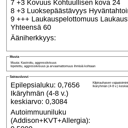
7 +3 Kovuus Kohtuullisen kova 24
8 +3 Luoksepäästävyys Hyväntahtoi
9 +++ Laukauspelottomuus Laukau
Yhteensä 60
Ääniherkkyys:
Muuta
Muuta: Kastroitu, aggressiivisuus
lopetettu, aggressiivisuus ja arvaamattomuus ihmisiä kohtaan
Sairausluvut
Epilepsialuku: 0,7656
Kilpirauhasen vajaatoimin
Ikäryhmän (4-8 v.) keski
Ikäryhmän (4-8 v.)
keskiarvo: 0,3084
Autoimmuuniluku
(Addison+KVT+Allergia):