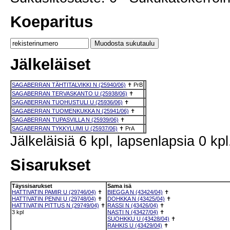
Koeparitus
Jälkeläiset
SAGABERRAN TÄHTITALVIKKI N (25940/06)
✝
PrB
SAGABERRAN TERVASKANTO U (25938/06)
✝
SAGABERRAN TUOHUSTULI U (25936/06)
✝
SAGABERRAN TUOMENKUKKA N (25941/06)
✝
SAGABERRAN TUPASVILLA N (25939/06)
✝
SAGABERRAN TYKKYLUMI U (25937/06)
✝
PrA
Jälkeläisiä 6 kpl, lapsenlapsia 0 kpl
Sisarukset
Täyssisarukset
Sama isä
HATTIVATIN PAMIR U (29746/04)
✝
BIEGGA N (43424/04)
✝
HATTIVATIN PENNI U (29748/04)
✝
DOHKKA N (43425/04)
✝
HATTIVATIN PITTUS N (29749/04)
✝
RASSI N (43426/04)
✝
3 kpl
NASTI N (43427/04)
✝
SUOHKKU U (43428/04)
✝
RAHKIS U (43429/04)
✝