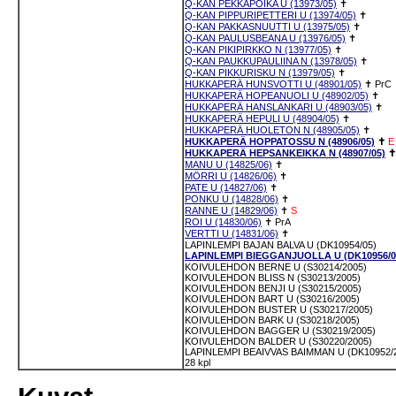
Q-KAN PEKKAPOIKA U (13973/05)
✝
Q-KAN PIPPURIPETTERI U (13974/05)
✝
Q-KAN PAKKASNUUTTI U (13975/05)
✝
Q-KAN PAULUSBEANA U (13976/05)
✝
Q-KAN PIKIPIRKKO N (13977/05)
✝
Q-KAN PAUKKUPAULIINA N (13978/05)
✝
Q-KAN PIKKURISKU N (13979/05)
✝
HUKKAPERÄ HUNSVOTTI U (48901/05)
✝
PrC
HUKKAPERÄ HOPEANUOLI U (48902/05)
✝
HUKKAPERÄ HANSLANKARI U (48903/05)
✝
HUKKAPERÄ HEPULI U (48904/05)
✝
HUKKAPERÄ HUOLETON N (48905/05)
✝
HUKKAPERÄ HOPPATOSSU N (48906/05)
✝
E
HUKKAPERÄ HEPSANKEIKKA N (48907/05)
✝
MANU U (14825/06)
✝
MÖRRI U (14826/06)
✝
PATE U (14827/06)
✝
PONKU U (14828/06)
✝
RANNE U (14829/06)
✝
S
ROI U (14830/06)
✝
PrA
VERTTI U (14831/06)
✝
LAPINLEMPI BAJAN BALVA U (DK10954/05)
LAPINLEMPI BIEGGANJUOLLA U (DK10956/0
KOIVULEHDON BERNE U (S30214/2005)
KOIVULEHDON BLISS N (S30213/2005)
KOIVULEHDON BENJI U (S30215/2005)
KOIVULEHDON BART U (S30216/2005)
KOIVULEHDON BUSTER U (S30217/2005)
KOIVULEHDON BARK U (S30218/2005)
KOIVULEHDON BAGGER U (S30219/2005)
KOIVULEHDON BALDER U (S30220/2005)
LAPINLEMPI BEAIVVAS BAIMMAN U (DK10952/
28 kpl