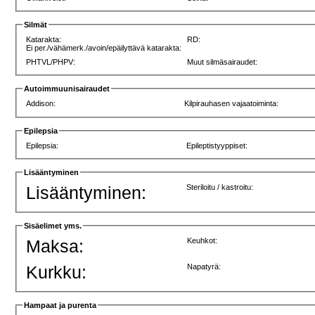
Silmät
Katarakta:
RD:
Ei per./vähämerk./avoin/epäilyttävä katarakta:
PHTVL/PHPV:
Muut silmäsairaudet:
Autoimmuunisairaudet
Addison:
Kilpirauhasen vajaatoiminta:
Epilepsia
Epilepsia:
Epileptistyyppiset:
Lisääntyminen
Lisääntyminen:
Steriloitu / kastroitu:
Sisäelimet yms.
Maksa:
Keuhkot:
Kurkku:
Napatyrä:
Hampaat ja purenta