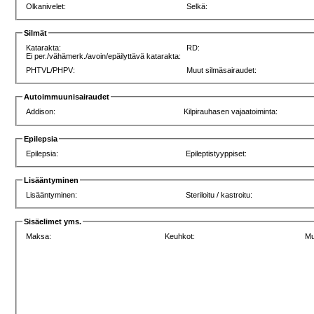
Olkanivelet:
Selkä:
Silmät
Katarakta:
RD:
Ei per./vähämerk./avoin/epäilyttävä katarakta:
PHTVL/PHPV:
Muut silmäsairaudet:
Autoimmuunisairaudet
Addison:
Kilpirauhasen vajaatoiminta:
Epilepsia
Epilepsia:
Epileptistyyppiset:
Lisääntyminen
Lisääntyminen:
Steriloitu / kastroitu:
Sisäelimet yms.
Maksa:
Keuhkot:
Mu