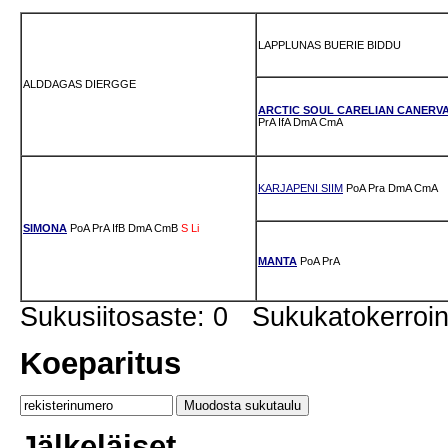
LAPPLUNAS BUERIE BIDDU
ALDDAGAS DIERGGE
ARCTIC SOUL CARELIAN CANERV
PrA
IfA
DmA
CmA
KARJAPENI SIIM
PoA
Pra
DmA
CmA
SIMONA
PoA
PrA
IfB
DmA
CmB
S
Li
MANTA
PoA
PrA
Sukusiitosaste: 0 Sukukatokerro
Koeparitus
Jälkeläiset