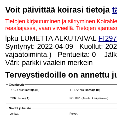
Voit päivittää koirasi tietoja
t
Tietojen kirjautuminen ja siirtyminen KoiraN
reaaliajassa, vaan viiveellä. Tietojen ajant
lpku LUMETTA ALKUTAIVAL
FI297
Syntynyt: 2022-04-09 Kuollut: 20
vajaatoiminta.) Pentueita: 0 Jälke
Väri: parkki vaalein merkein
Terveystiedoille on annettu j
Geenitestit
PRCD-pra:
kantaja (B)
IFT122-pra:
kantaja (B)
CMR:
terve (A)
POU1F1 (Aivolis. kääpiökasv.):
Nivelet ja luusto
Lonkat:
Polvet: