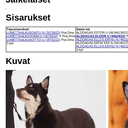
Sisarukset
Täyssisarukset
Sama isä
LUMETTA ALKUSOINTU N (29729/22)
Poa
Dma
ALDDAGAS ESTOR U (NO46136/22
LUMETTA ALKUVOIMA U (29730/22)
✝
Poa
Dma
ALDDAGAS ELDOR U (44524/22)
ALDDAGAS ELLOS EATNU N (48211
LUMETTA ALKUSOITTO U (29731/22)
Poa
Dma
ALDDAGAS EATNI EIDI N (NO46137
3 kpl
ALDDAGAS ELLOS EATNU N (48211
3 kpl
Kuvat