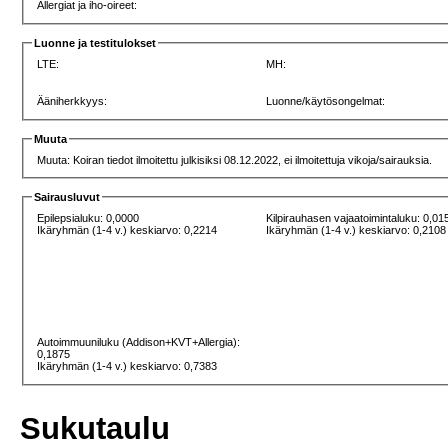
Allergiat ja iho-oireet:
Luonne ja testitulokset
LTE:
MH:
Ääniherkkyys:
Luonne/käytösongelmat:
Muuta
Muuta: Koiran tiedot ilmoitettu julkisiksi 08.12.2022, ei ilmoitettuja vikoja/sairauksia.
Sairausluvut
Epilepsialuku: 0,0000
Kilpirauhasen vajaatoimintaluku: 0,01
Ikäryhmän (1-4 v.) keskiarvo: 0,2214
Ikäryhmän (1-4 v.) keskiarvo: 0,2108
Autoimmuuniluku (Addison+KVT+Allergia):
0,1875
Ikäryhmän (1-4 v.) keskiarvo: 0,7383
Sukutaulu