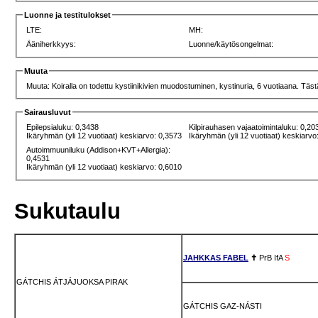
Luonne ja testitulokset
LTE:
MH:
Ääniherkkyys:
Luonne/käytösongelmat:
Muuta
Muuta: Koiralla on todettu kystiinikivien muodostuminen, kystinuria, 6 vuotiaana. Täst
Sairausluvut
Epilepsialuku: 0,3438
Kilpirauhasen vajaatoimintaluku: 0,20
Ikäryhmän (yli 12 vuotiaat) keskiarvo: 0,3573
Ikäryhmän (yli 12 vuotiaat) keskiarvo
Autoimmuuniluku (Addison+KVT+Allergia):
0,4531
Ikäryhmän (yli 12 vuotiaat) keskiarvo: 0,6010
Sukutaulu
JAHKKAS FABEL
✝
PrB
IfA
S
GÁTCHIS ÁTJÁJUOKSA PIRAK
GÁTCHIS GAZ-NÁSTI