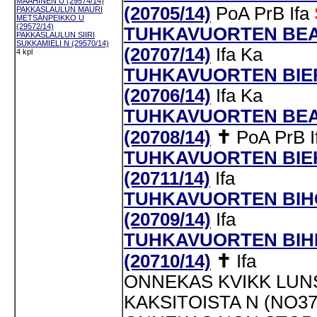
MAAHINEN U (29574/14)
(20705/14)
PoA
PrB
Ifa
PAKKASLAULUN MAURI
METSÄNPEIKKO U
(29572/14)
TUHKAVUORTEN BEA
PAKKASLAULUN SIIRI
SUKKAMIELI N (29570/14)
(20707/14)
Ifa
Ka
4 kpl
TUHKAVUORTEN BIE
(20706/14)
Ifa
Ka
TUHKAVUORTEN BEAI
(20708/14)
✝
PoA
PrB
I
TUHKAVUORTEN BIE
(20711/14)
Ifa
TUHKAVUORTEN BIHC
(20709/14)
Ifa
TUHKAVUORTEN BIH
(20710/14)
✝
Ifa
ONNEKAS KVIKK LUN
KAKSITOISTA N (NO37