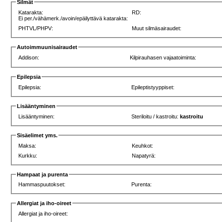
Silmät
Katarakta:
RD:
Ei per./vähämerk./avoin/epäilyttävä katarakta:
PHTVL/PHPV:
Muut silmäsairaudet:
Autoimmuunisairaudet
Addison:
Kilpirauhasen vajaatoiminta:
Epilepsia
Epilepsia:
Epileptistyyppiset:
Lisääntyminen
Lisääntyminen:
Steriloitu / kastroitu:
kastroitu
Sisäelimet yms.
Maksa:
Keuhkot:
Kurkku:
Napatyrä:
Hampaat ja purenta
Hammaspuutokset:
Purenta:
Allergiat ja iho-oireet
Allergiat ja iho-oireet: