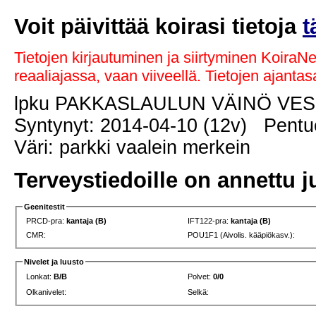
Voit päivittää koirasi tietoja
t
Tietojen kirjautuminen ja siirtyminen KoiraN
reaaliajassa, vaan viiveellä. Tietojen ajant
lpku PAKKASLAULUN VÄINÖ VES
Syntynyt: 2014-04-10 (12v) Pentue
Väri: parkki vaalein merkein
Terveystiedoille on annettu j
Geenitestit
PRCD-pra:
kantaja (B)
IFT122-pra:
kantaja (B)
CMR:
POU1F1 (Aivolis. kääpiökasv.):
Nivelet ja luusto
Lonkat:
B/B
Polvet:
0/0
Olkanivelet:
Selkä: