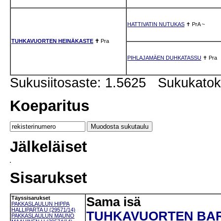
HATTIVATIN NUTUKAS
✝
PrA
~
TUHKAVUORTEN HEINÄKASTE
✝
Pra
PIHLAJAMÄEN DUHKATASSU
✝
Pra
Sukusiitosaste: 1.5625 Sukukato
Koeparitus
Jälkeläiset
Sisarukset
Täyssisarukset
Sama isä
PAKKASLAULUN HIPPA
HALLIPARTA U (29571/14)
TUHKAVUORTEN BAR
PAKKASLAULUN MAUNO