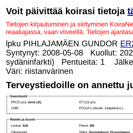
Voit päivittää koirasi tietoja
t
Tietojen kirjautuminen ja siirtyminen KoiraN
reaaliajassa, vaan viiveellä. Tietojen ajant
lpku PIHLAJAMÄEN GUNDOR
ER
Syntynyt: 2008-05-08 Kuollut: 202
sydäninfarkti) Pentueita: 1 Jälkel
Väri: riistanvärinen
Terveystiedoille on annettu j
Geenitestit
PRCD-pra:
terve (A)
IFT122-pra:
CMR:
POU1F1 (Aivolis. kääpiökasv.):
Nivelet ja luusto
Lonkat:
A/A
Polvet:
0/0
Olkanivelet:
Selkä:
Spondyloosi 10-vuotiaana