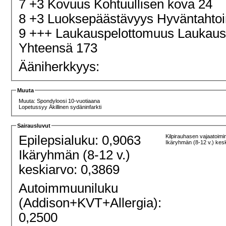
7 +3 Kovuus Kohtuullisen kova 24
8 +3 Luoksepäästävyys Hyväntahtoi
9 +++ Laukauspelottomuus Laukau
Yhteensä 173
Ääniherkkyys:
Muuta
Muuta: Spondyloosi 10-vuotiaana
Lopetussyy Äkillinen sydäninfarkti
Sairausluvut
Epilepsialuku: 0,9063
Kilpirauhasen vajaatoimi
Ikäryhmän (8-12 v.) kes
Ikäryhmän (8-12 v.)
keskiarvo: 0,3869
Autoimmuuniluku
(Addison+KVT+Allergia):
0,2500