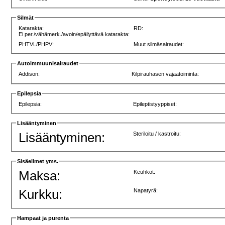
Silmät
Katarakta:
RD:
Ei per./vähämerk./avoin/epäilyttävä katarakta:
PHTVL/PHPV:
Muut silmäsairaudet:
Autoimmuunisairaudet
Addison:
Kilpirauhasen vajaatoiminta:
Epilepsia
Epilepsia:
Epileptistyyppiset:
Lisääntyminen
Lisääntyminen:
Steriloitu / kastroitu:
Sisäelimet yms.
Maksa:
Keuhkot:
Kurkku:
Napatyrä:
Hampaat ja purenta