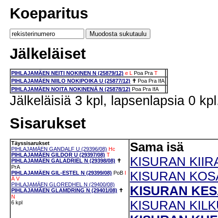
Koeparitus
Jälkeläiset
PIHLAJAMÄEN NEITI NOKINEN N (25879/12)
e
L
Poa
Pra
T
PIHLAJAMÄEN NIILO NOKIPOIKA U (25877/12)
✝
Poa
Pra
IfA
PIHLAJAMÄEN NOITA NOKINENÄ N (25878/12)
Poa
Pra
IfA
Jälkeläisiä 3 kpl, lapsenlapsia 0 kpl
Sisarukset
Täyssisarukset
Sama isä
PIHLAJAMÄEN GANDALF U (29396/08)
Hc
PIHLAJAMÄEN GILDOR U (29397/08)
T
KISURAN KIIRA
PIHLAJAMÄEN GALADRIEL N (29398/08)
✝
PrA
KISURAN KOSA
PIHLAJAMÄEN GIL-ESTEL N (29399/08)
PoB
I
Ä
V
PIHLAJAMÄEN GLOREDHEL N (29400/08)
KISURAN KESA
PIHLAJAMÄEN GLAMDRING N (29401/08)
✝
N
KISURAN KILKU
6 kpl