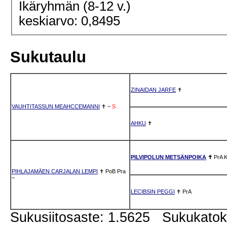
Ikäryhmän (8-12 v.)
keskiarvo: 0,8495
Sukutaulu
ZINAIDAN JARFE
✝
VAUHTITASSUN MEAHCCEMANNI
✝
~
S
AHKU
✝
PILVIPOLUN METSÄNPOIKA
✝
PrA
PIHLAJAMÄEN CARJALAN LEMPI
✝
PoB
Pra
~
LECIBSIN PEGGI
✝
PrA
Sukusiitosaste: 1.5625 Sukukato