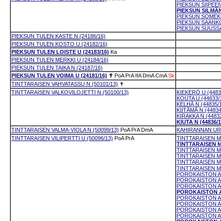
PIEKSUN SIIPEENI
PIEKSUN SILMÄN
PIEKSUN SOMEKO
PIEKSUN SAANKO
PIEKSUN SUUSSA
PIEKSUN TULEN KASTE N (24186/16)
PIEKSUN TULEN KOSTO U (24182/16)
PIEKSUN TULEN LOISTE U (24183/16)
Ka
PIEKSUN TULEN MERKKI U (24184/16)
PIEKSUN TULEN TAIKA N (24187/16)
PIEKSUN TULEN VOIMA U (24181/16)
✝
PoA
PrA
IfA
DmA
CmA
Sk
TINTTARAISEN VAHVATASSU N (50101/13)
✝
TINTTARAISEN VALKOVILOJETTI N (50100/13)
KIEKERÖ U (4483
KOUTA U (44833/
KELHÄ N (44835/
KIITÄMÄ N (44834
KIRAKKA N (44832
KIUTA N (44836/1
TINTTARAISEN VALMA-VIOLA N (50099/13)
PoA
PrA
DmA
KAHIRANNAN URH
TINTTARAISEN VILIPERTTI U (50096/13)
PoA
PrA
TINTTARAISEN M
TINTTARAISEN M
TINTTARAISEN MI
TINTTARAISEN MI
TINTTARAISEN M
TINTTARAISEN M
POROKAISTON AA
POROKAISTON AA
POROKAISTON AL
POROKAISTON AN
POROKAISTON AN
POROKAISTON AR
POROKAISTON AU
POROKAISTON AD