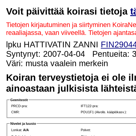
Voit päivittää koirasi tietoja
t
Tietojen kirjautuminen ja siirtyminen KoiraN
reaaliajassa, vaan viiveellä. Tietojen ajant
lpku HATTIVATIN ZANNI
FIN29044
Syntynyt: 2007-04-04 Pentueita: 3
Väri: musta vaalein merkein
Koiran terveystietoja ei ole i
ainoastaan julkisista lähteistä
Geenitestit
PRCD-pra:
IFT122-pra:
CMR:
POU1F1 (Aivolis. kääpiökasv.):
Nivelet ja luusto
Lonkat:
A/A
Polvet: