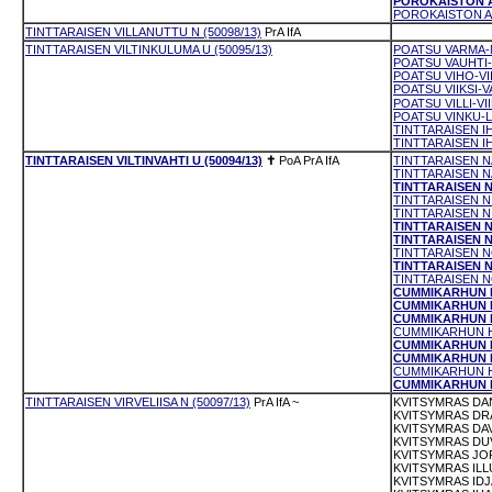
POROKAISTON AM
POROKAISTON AU
TINTTARAISEN VILLANUTTU N (50098/13)
PrA
IfA
TINTTARAISEN VILTINKULUMA U (50095/13)
POATSU VARMA-N
POATSU VAUHTI-
POATSU VIHO-VII
POATSU VIIKSI-V
POATSU VILLI-VII
POATSU VINKU-LE
TINTTARAISEN IH
TINTTARAISEN I
TINTTARAISEN VILTINVAHTI U (50094/13)
✝
PoA
PrA
IfA
TINTTARAISEN NA
TINTTARAISEN NA
TINTTARAISEN N
TINTTARAISEN NI
TINTTARAISEN NI
TINTTARAISEN N
TINTTARAISEN N
TINTTARAISEN N
TINTTARAISEN N
TINTTARAISEN N
CUMMIKARHUN H
CUMMIKARHUN HA
CUMMIKARHUN H
CUMMIKARHUN HA
CUMMIKARHUN H
CUMMIKARHUN HE
CUMMIKARHUN HI
CUMMIKARHUN H
TINTTARAISEN VIRVELIISA N (50097/13)
PrA
IfA
~
KVITSYMRAS DAN
KVITSYMRAS DRA
KVITSYMRAS DAV
KVITSYMRAS DUV
KVITSYMRAS JOR
KVITSYMRAS ILLU
KVITSYMRAS IDJA