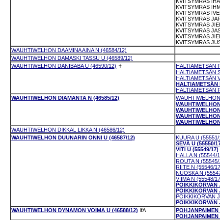
KVITSYMRAS IHA
KVITSYMRAS IHME
KVITSYMRAS IVE
KVITSYMRAS JARI
KVITSYMRAS JIER
KVITSYMRAS JAS
KVITSYMRAS JIEL
KVITSYMRAS JUSS
WAUHTIWELHON DAAMINA AINA N (46584/12)
WAUHTIWELHON DAMASKI TASSU U (46589/12)
WAUHTIWELHON DANIBABA U (46590/12)
✝
HALTIAMETSÄN P
HALTIAMETSÄN S
HALTIAMETSÄN V
HALTIAMETSÄN M
HALTIAMETSÄN P
WAUHTIWELHON DIAMANTA N (46585/12)
WAUHTIWELHON E
WAUHTIWELHON E
WAUHTIWELHON E
WAUHTIWELHON E
WAUHTIWELHON E
WAUHTIWELHON DIKKAL LIKKA N (46586/12)
WAUHTIWELHON DUUNARIN ONNI U (46587/12)
KUURA U (55551/
SEVÄ U (55550/1
VITI U (55549/17)
HALLA N (55544/1
ROUTA N (55545/
RIITE N (55546/17
NUOSKA N (55547
VIIMA N (55548/17
POIKKIKORVAN J
POIKKIKORVAN J
POIKKIKORVAN J
POIKKIKORVAN 
WAUHTIWELHON DYNAMON VOIMA U (46588/12)
IfA
POHJANPAIMEN E
POHJANPAIMEN E