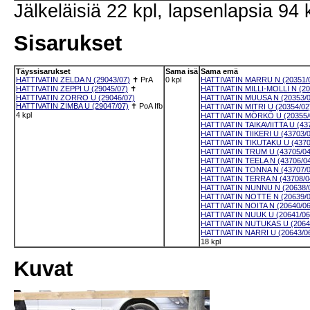
Jälkeläisiä 22 kpl, lapsenlapsia 94 
Sisarukset
Täyssisarukset
Sama isä
Sama emä
HATTIVATIN ZELDA N (29043/07)
✝
PrA
0 kpl
HATTIVATIN MARRU N (20351/
HATTIVATIN ZEPPI U (29045/07)
✝
HATTIVATIN MILLI-MOLLI N (20
HATTIVATIN ZORRO U (29046/07)
HATTIVATIN MUUSA N (20353/0
HATTIVATIN ZIMBA U (29047/07)
✝
PoA
Ifb
HATTIVATIN MITRI U (20354/02
4 kpl
HATTIVATIN MÖRKÖ U (20355/
HATTIVATIN TAIKAVIITTA U (43
HATTIVATIN TIIKERI U (43703/
HATTIVATIN TIKUTAKU U (4370
HATTIVATIN TRUM U (43705/04
HATTIVATIN TEELA N (43706/0
HATTIVATIN TONNA N (43707/0
HATTIVATIN TERRA N (43708/0
HATTIVATIN NUNNU N (20638/
HATTIVATIN NOTTE N (20639/0
HATTIVATIN NOITA N (20640/06
HATTIVATIN NUUK U (20641/06
HATTIVATIN NUTUKAS U (2064
HATTIVATIN NARRI U (20643/0
18 kpl
Kuvat