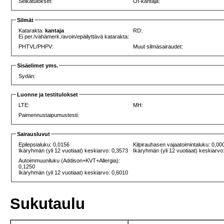
Selkätulokset:
OI-kantaja:
Silmät
Katarakta:
kantaja
RD:
Ei per./vähämerk./avoin/epäilyttävä katarakta:
PHTVL/PHPV:
Muut silmäsairaudet:
Sisäelimet yms.
Sydän:
Luonne ja testitulokset
LTE:
MH:
Paimennustaipumustesti:
Sairausluvut
Epilepsialuku: 0,0156
Kilpirauhasen vajaatoimintaluku: 0,00
Ikäryhmän (yli 12 vuotiaat) keskiarvo: 0,3573
Ikäryhmän (yli 12 vuotiaat) keskiarvo
Autoimmuuniluku (Addison+KVT+Allergia):
0,1250
Ikäryhmän (yli 12 vuotiaat) keskiarvo: 0,6010
Sukutaulu