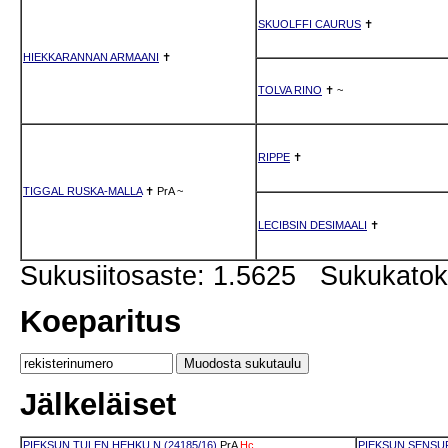
SKUOLFFI CAURUS
✝
HIEKKARANNAN ARMAANI
✝
TOLVA RINO
✝
~
RIPPE
✝
TIGGAL RUSKA-MALLA
✝
PrA
~
LECIBSIN DESIMAALI
✝
Sukusiitosaste: 1.5625 Sukukato
Koeparitus
Jälkeläiset
PIEKSUN TULEN HEHKU N (24185/16)
PrA
Hc
PIEKSUN SENSUR