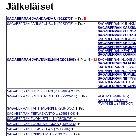
Jälkeläiset
SAGABERRAN JÄÄNKÄVIJÄ U (29227/05)
✝
Pra
B
SAGABERRAN JÄNKÄRUUSU N (29230/05)
✝
Pra
~
SAGABERRAN KUUNKULK
SAGABERRAN KASKISAV
SAGABERRAN KULOVALK
SAGABERRAN KULTAHAV
SAGABERRAN KURJENTA
SAGABERRAN KETUNMA
SAGABERRAN KEIJUNKE
SAGABERRAN KEHRÄNKU
SAGABERRAN KORPINLA
SAGABERRAN JÄRVENHELMI N (29231/05)
✝
Pra
IfB
~
Li
SAGABERRAN NUOSKALU
SAGABERRAN NAALINKU
SAGABERRAN NOKIVALKE
SAGABERRAN NURMENNU
SAGABERRAN NUMMILIN
SAGABERRAN NIITTYVIL
SAGABERRAN NEITOPER
SAGABERRAN NEVANNEI
SAGABERRAN JOENKULTA N (29228/05)
✝
Pra
SAGABERRAN JOUTSENLAULU N (29229/05)
✝
Pra
RONJA N (44648/07)
NALLE U (44649/07)
PAMPSSE U (44650/07)
SAGABERRAN TÄHTITALVIKKI N (25940/06)
✝
PrB
SAGABERRAN TERVASKANTO U (25938/06)
✝
SAGABERRAN TUOHUSTULI U (25936/06)
✝
SAGABERRAN TUOMENKUKKA N (25941/06)
✝
SAGABERRAN TUPASVILLA N (25939/06)
✝
SAGABERRAN TYKKYLUMI U (25937/06)
✝
PrA