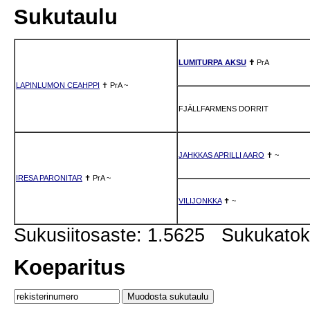
Sukutaulu
LUMITURPA AKSU
✝
PrA
LAPINLUMON CEAHPPI
✝
PrA
~
FJÄLLFARMENS DORRIT
JAHKKAS APRILLI AARO
✝
~
IRESA PARONITAR
✝
PrA
~
VILIJONKKA
✝
~
Sukusiitosaste: 1.5625 Sukukato
Koeparitus