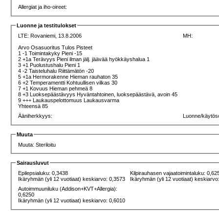
Allergiat ja iho-oireet:
Luonne ja testitulokset
LTE:
Rovaniemi, 13.8.2006
MH:
Arvo Osasuoritus Tulos Pisteet
1 -1 Toimintakyky Pieni -15
2 +1a Terävyys Pieni ilman jälj. jäävää hyökkäyshalua 1
3 +1 Puolustushalu Pieni 1
4 -2 Taisteluhalu Riittämätön -20
5 +1a Hermorakenne Hieman rauhaton 35
6 +2 Temperamentti Kohtuullisen vilkas 30
7 +1 Kovuus Hieman pehmeä 8
8 +3 Luoksepäästävyys Hyväntahtoinen, luoksepäästävä, avoin 45
9 +++ Laukauspelottomuus Laukausvarma
Yhteensä 85
Ääniherkkyys:
Luonne/käytös
Muuta
Muuta: Steriloitu
Sairausluvut
Epilepsialuku: 0,3438
Kilpirauhasen vajaatoimintaluku: 0,62
Ikäryhmän (yli 12 vuotiaat) keskiarvo: 0,3573
Ikäryhmän (yli 12 vuotiaat) keskiarvo
Autoimmuuniluku (Addison+KVT+Allergia):
0,6250
Ikäryhmän (yli 12 vuotiaat) keskiarvo: 0,6010