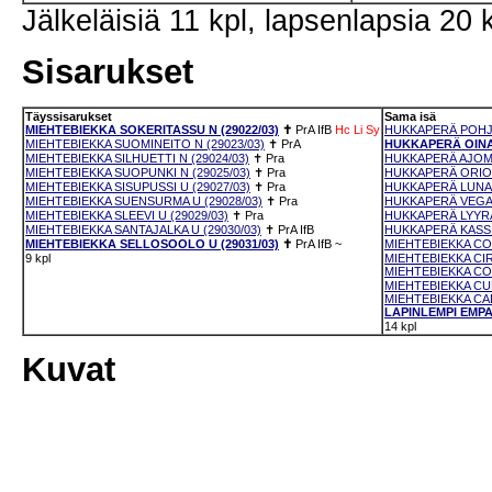
Jälkeläisiä 11 kpl, lapsenlapsia 20 k
Sisarukset
Täyssisarukset
Sama isä
MIEHTEBIEKKA SOKERITASSU N (29022/03)
✝
PrA
IfB
Hc
Li
Sy
HUKKAPERÄ POHJA
MIEHTEBIEKKA SUOMINEITO N (29023/03)
✝
PrA
HUKKAPERÄ OINAS
MIEHTEBIEKKA SILHUETTI N (29024/03)
✝
Pra
HUKKAPERÄ AJOMIE
MIEHTEBIEKKA SUOPUNKI N (29025/03)
✝
Pra
HUKKAPERÄ ORION
MIEHTEBIEKKA SISUPUSSI U (29027/03)
✝
Pra
HUKKAPERÄ LUNA N
MIEHTEBIEKKA SUENSURMA U (29028/03)
✝
Pra
HUKKAPERÄ VEGA N
MIEHTEBIEKKA SLEEVI U (29029/03)
✝
Pra
HUKKAPERÄ LYYRA 
MIEHTEBIEKKA SANTAJALKA U (29030/03)
✝
PrA
IfB
HUKKAPERÄ KASSIO
MIEHTEBIEKKA SELLOSOOLO U (29031/03)
✝
PrA
IfB
~
MIEHTEBIEKKA COR
9 kpl
MIEHTEBIEKKA CIR
MIEHTEBIEKKA COR
MIEHTEBIEKKA CUM
MIEHTEBIEKKA CAE
LAPINLEMPI EMPAT
14 kpl
Kuvat