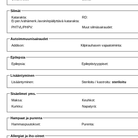
Silmät
Katarakta:
RD:
Ei per./vähämerk./avoin/epäilyttävä katarakta:
PHTVL/PHPV:
Muut silmäsairaudet:
Autoimmuunisairaudet
Addison:
Kilpirauhasen vajaatoiminta:
Epilepsia
Epilepsia:
Epileptistyyppiset:
Lisääntyminen
Lisääntyminen:
Steriloitu / kastroitu:
steriloitu
Sisäelimet yms.
Maksa:
Keuhkot:
Kurkku:
Napatyrä:
Hampaat ja purenta
Hammaspuutokset:
Purenta:
Allergiat ja iho-oireet