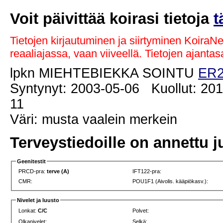
Voit päivittää koirasi tietoja
t
Tietojen kirjautuminen ja siirtyminen KoiraN
reaaliajassa, vaan viiveellä. Tietojen ajant
lpkn MIEHTEBIEKKA SOINTU
ER2
Syntynyt: 2003-05-06 Kuollut: 201
11
Väri: musta vaalein merkein
Terveystiedoille on annettu j
Geenitestit
PRCD-pra:
terve (A)
IFT122-pra:
CMR:
POU1F1 (Aivolis. kääpiökasv.):
Nivelet ja luusto
Lonkat:
C/C
Polvet:
Olkanivelet:
Selkä: