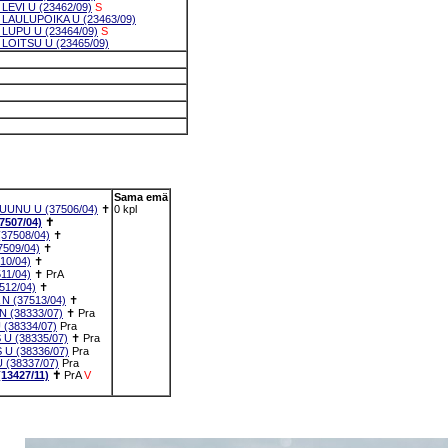
EVI U (23462/09)
S
LAULUPOIKA U (23463/09)
UPU U (23464/09)
S
OITSU U (23465/09)
Sama emä
UNU U (37506/04)
✝
0 kpl
507/04)
✝
37508/04)
✝
509/04)
✝
10/04)
✝
11/04)
✝
PrA
12/04)
✝
 (37513/04)
✝
 (38333/07)
✝
Pra
(38334/07)
Pra
U (38335/07)
✝
Pra
U (38336/07)
Pra
(38337/07)
Pra
13427/11)
✝
PrA
V