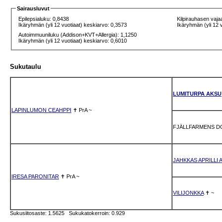
Sairausluvut
Epilepsialuku: 0,8438
Kilpirauhasen vaja
Ikäryhmän (yli 12 vuotiaat) keskiarvo: 0,3573
Ikäryhmän (yli 12 
Autoimmuuniluku (Addison+KVT+Allergia): 1,1250
Ikäryhmän (yli 12 vuotiaat) keskiarvo: 0,6010
Sukutaulu
LUMITURPA AKSU
LAPINLUMON CEAHPPI
✝
PrA
~
FJÄLLFARMENS D
JAHKKAS APRILLI
IRESA PARONITAR
✝
PrA
~
VILIJONKKA
✝
~
Sukusiitosaste: 1.5625 Sukukatokerroin: 0.929