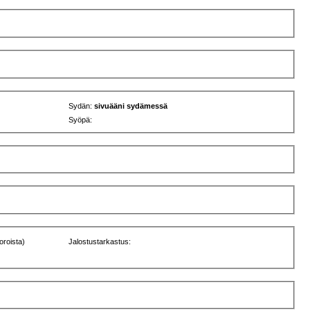
Sydän:
sivuääni sydämessä
Syöpä:
oroista)
Jalostustarkastus: