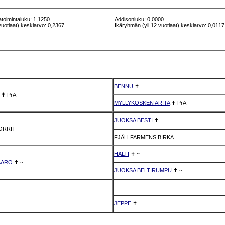
atoimintaluku: 1,1250
Addisonluku: 0,0000
vuotiaat) keskiarvo: 0,2367
Ikäryhmän (yli 12 vuotiaat) keskiarvo: 0,0117
BENNU
✝
✝
PrA
MYLLYKOSKEN ARITA
✝
PrA
JUOKSA BESTI
✝
ORRIT
FJÄLLFARMENS BIRKA
HALTI
✝
~
 AARO
✝
~
JUOKSA BELTIRUMPU
✝
~
JEPPE
✝