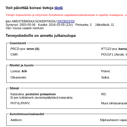
Voit päivittää koirasi tietoja
tästä
Tietojen kirjautuminen ja siirtyminen KoiraNetistä Lappalaiskoiratietokantaan ei tapahdu reaaliajassa, 
lpkn MIEHTEBIEKKA SOKERITASSU
ER29022/03
Syntynyt: 2003-05-06 Kuollut: 2016-03-05 (12v) Pentueita: 2 Jälkeläisiä: 11
Väri: musta vaalein merkein
Terveystiedoille on annettu julkaisulupa
Geenitestit
PRCD-pra:
terve (A)
IFT122-pra:
kanta
CMR:
POU1F1 (Aivolis. 
Nivelet ja luusto
Lonkat:
A/A
Polvet:
Olkanivelet:
Selkä:
Silmät
Katarakta:
posterior polaarinen
RD:
Ei per./vähämerk./avoin/epäilyttävä katarakta:
PHTVL/PHPV:
Muut silmäsairaude
Autoimmuunisairaudet
Addison:
Kilpirauhasen vajaa