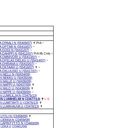
 OPAALI N (55409/07)
✝
PrA
~
 OPTIMI N (55410/07)
~
 OODI N (55411/07)
~
 OAHPPI N (55412/07)
PrA
Ifb
Cmb
~
 OMNIVORI U (55413/07)
~
 OFELAS DIELKU U (55414/07)
~
 OHRANA U (55415/07)
~
 OKTAAVI U (55416/07)
✝
~
 OKLUUSIO U (55417/07)
~
 NELLI N (50434/09)
 NEKKU U (50435/09)
 NALLE U (50436/09)
 NAPPI U (50437/09)
✝
 NIILO U (50438/09)
✝
 NIPPE U (50439/09)
~
 LUMILILJA N (23475/13)
 LUMIHELMI N (23477/13)
✝
L
S
 LUMITÄHTI U (23476/13)
✝
 LUMIHAUVA U (23478/13)
✝
YYLI N (23458/09)
✝
IEKKA N (23459/09)
LAPINTYTTÖ N (23460/09)
EKA U (23461/09)