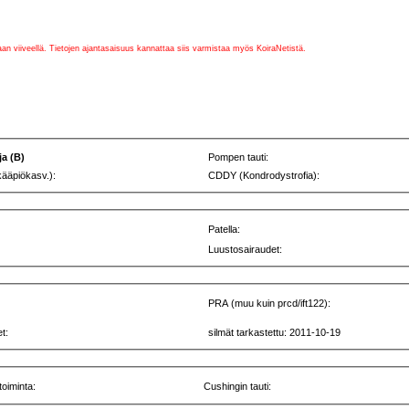
vaan viiveellä. Tietojen ajantasaisuus kannattaa siis varmistaa myös KoiraNetistä.
ja (B)
Pompen tauti:
kääpiökasv.):
CDDY (Kondrodystrofia):
Patella:
Luustosairaudet:
PRA (muu kuin prcd/ift122):
t:
silmät tarkastettu: 2011-10-19
toiminta:
Cushingin tauti: