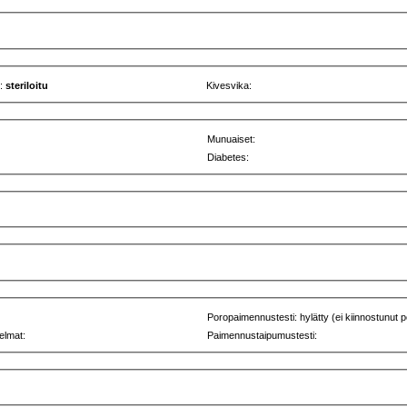
u:
steriloitu
Kivesvika:
Munuaiset:
Diabetes:
Poropaimennustesti: hylätty (ei kiinnostunut p
elmat:
Paimennustaipumustesti: