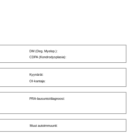
DM (Deg. Myelop.):
CDPA (Kondrodysplasia):
Kyynärät:
OI-kantaja:
PRA-lausunto/diagnoosi:
Muut autoimmuunit: