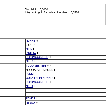
Allergialuku: 0,0000
Ikäryhmän (yli 12 vuotiaat) keskiarvo: 0,3526
RUNNE
✝
ZIGGU
NILS
✝
PIRITTA
✝
JUOKSA AARETTI
✝
NILLA
✝
TOLVA JESPERI
✝
~
NORDARVETS BONNIE
LUNKI
OUTA-LAPIN NUNNU
✝
JUOKSA AARETTI
✝
NILLA
✝
REKKU
✝
RESSU
✝