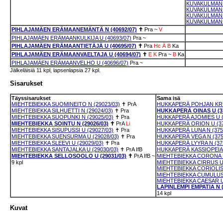
KUVAKULMAN L
KUVAKULMAN 
KUVAKULMAN L
KUVAKULMAN L
PIHLAJAMÄEN ERÄMAANEMÄNTÄ N (40692/07)
✝
Pra
~
V
PIHLAJAMÄEN ERÄMAANKULKIJA U (40693/07)
Pra
~
PIHLAJAMÄEN ERÄMAANTIETÄJÄ U (40695/07)
✝
Pra
Hc
Ä
B
Ka
PIHLAJAMÄEN ERÄMAANVAELTAJA U (40694/07)
✝
E
K
Pra
~
B
Ka
PIHLAJAMÄEN ERÄMAANVELHO U (40696/07)
Pra
~
Jälkeläisiä 11 kpl, lapsenlapsia 27 kpl.
Sisarukset
Täyssisarukset
Sama isä
MIEHTEBIEKKA SUOMINEITO N (29023/03)
✝
PrA
HUKKAPERÄ POHJAN KRU
MIEHTEBIEKKA SILHUETTI N (29024/03)
✝
Pra
HUKKAPERÄ OINAS U (37
MIEHTEBIEKKA SUOPUNKI N (29025/03)
✝
Pra
HUKKAPERÄ AJOMIES U (
MIEHTEBIEKKA SOINTU N (29026/03)
✝
PrA
Li
HUKKAPERÄ ORION U (37
MIEHTEBIEKKA SISUPUSSI U (29027/03)
✝
Pra
HUKKAPERÄ LUNA N (375
MIEHTEBIEKKA SUENSURMA U (29028/03)
✝
Pra
HUKKAPERÄ VEGA N (375
MIEHTEBIEKKA SLEEVI U (29029/03)
✝
Pra
HUKKAPERÄ LYYRA N (375
MIEHTEBIEKKA SANTAJALKA U (29030/03)
✝
PrA
IfB
HUKKAPERÄ KASSIOPEIA N
MIEHTEBIEKKA SELLOSOOLO U (29031/03)
✝
PrA
IfB
~
MIEHTEBIEKKA CORONA N
9 kpl
MIEHTEBIEKKA CIRRUS U 
MIEHTEBIEKKA CORIOLIS 
MIEHTEBIEKKA CUMULUS 
MIEHTEBIEKKA CAESAR U 
LAPINLEMPI EMPATIA N (
14 kpl
Kuvat