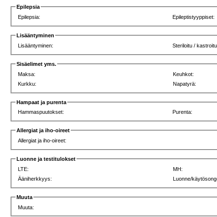
Epilepsia
Epilepsia:
Epileptistyyppiset:
Lisääntyminen
Lisääntyminen:
Steriloitu / kastroit
Sisäelimet yms.
Maksa:
Keuhkot:
Kurkku:
Napatyrä:
Hampaat ja purenta
Hammaspuutokset:
Purenta:
Allergiat ja iho-oireet
Allergiat ja iho-oireet:
Luonne ja testitulokset
LTE:
MH:
Ääniherkkyys:
Luonne/käytösong
Muuta
Muuta: