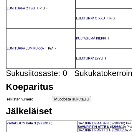
LUMITURPA OTSO
✝
PrB
~
LUMITURPA OIKKU
✝
PrB
KULTASILMÄ KIEPPI
✝
LUMITURPA LUMIKUKKA
✝
PrA
~
LUMITURPA LYYLI
✝
Sukusiitosaste: 0 Sukukatokerro
Koeparitus
Jälkeläiset
ZABADOU'S KAIA N (50669/08)
SAVUPIRTIN AADA N (52989/10)
Pra
SAVUPIRTIN ATTE U (52986/10)
Pra
SAVUPIRTIN ARTTU U (52985/10)
P