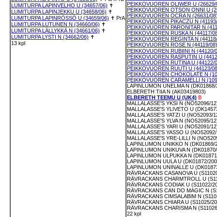
PEIKKOVUOREN OLIWER U (26629/
LUMITURPA LAPINVELHO U (34657/06)
✝
PEIKKOVUOREN OTSON ONNI U (26
LUMITURPA LAPINJEKKU U (34658/06)
✝
PEIKKOVUOREN OCRA N (26631/08
LUMITURPA LAPINRÖSSÖ U (34659/06)
✝
PrA
PEIKKOVUOREN PIKACZU N (41193/
LUMITURPA LUTUNEN N (34660/06)
✝
PEIKKOVUOREN PARONITAR N (411
LUMITURPA LÄLLYKKÄ N (34661/06)
✝
PEIKKOVUOREN RUSKA N (44117/08
LUMITURPA LYSTI N (34662/06)
✝
PEIKKOVUOREN REGINTA N (44118/
13 kpl
PEIKKOVUOREN ROSE N (44119/08
PEIKKOVUOREN RUBIINI N (44120/0
PEIKKOVUOREN RASPUTIN U (4412
PEIKKOVUOREN RUTINA U (44122/0
PEIKKOVUOREN RUUTI U (44123/08
PEIKKOVUOREN CHOKOLATE N (109
PEIKKOVUOREN CARAMELLI N (109
LAPINLUMON UNELMA N (DK01868/
ELBERETH TIIA N (AK03419803)
ELBERETH TEEMU U (UK4)
B
MALLALASSE'S YKSI N (NO52096/12
MALLALASSE'S YLIVETO U (DK14573
MALLALASSE'S YATZI U (NO52093/1
MALLALASSE'S YLVA N (NO52095/12
MALLALASSE'S YARI U (NO52091/12
MALLALASSE'S YASSO U (NO52092/
MALLALASSE'S YRE-LILLI N (NO5209
LAPINLUMON UNIKKO N (DK01869/2
LAPINLUMON UNIKUVA N (DK01870/
LAPINLUMON ULPUKKA N (DK01871/
LAPINLUMON UULA U (DK01872/200
LAPINLUMON UNINALLE U (DK01873
RÄVRACKANS CASANOVA U (S11020
RÄVRACKANS CHARMTROLL U (S11
RÄVRACKANS CODIAK U (S11022/20
RÄVRACKANS CAN DO MAGIC N (S1
RÄVRACKANS CIMSALABIM N (S1102
RÄVRACKANS CHIARA U (S11025/20
RÄVRACKANS CHARISMA N (S11026
22 kpl