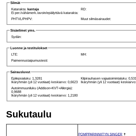
Silmät
Katarakta:
kantaja
RD:
Ei per./vähämerk./avoin/epäilyttävä katarakta:
PHTVL/PHPV:
Muut silmäsairaudet:
Sisäelimet yms.
Sydän:
Luonne ja testitulokset
LTE:
MH:
Paimennustaipumustesti:
Sairausluvut
Epilepsialuku: 1,3281
Kilpirauhasen vajaatoimintaluku: 0,53
Ikäryhmän (yli 12 vuotiaat) keskiarvo: 0,6623
Ikäryhmän (yli 12 vuotiaat) keskiarvo
Autoimmuuniluku (Addison+KVT+Allergia):
0,9688
Ikäryhmän (yli 12 vuotiaat) keskiarvo: 1,2180
Sukutaulu
POMPPARINNIITYN SINGER
✝