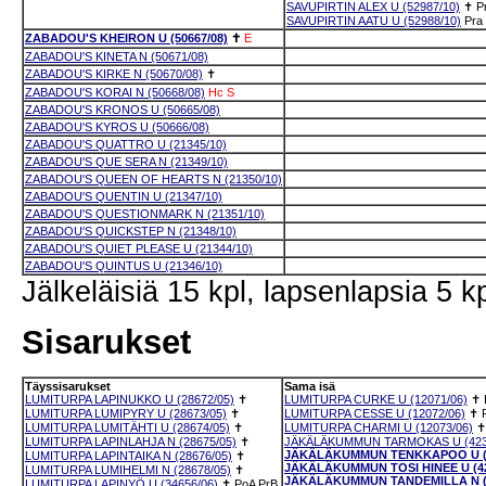
SAVUPIRTIN ALEX U (52987/10)
✝
P
SAVUPIRTIN AATU U (52988/10)
Pra
ZABADOU'S KHEIRON U (50667/08)
✝
E
ZABADOU'S KINETA N (50671/08)
ZABADOU'S KIRKE N (50670/08)
✝
ZABADOU'S KORAI N (50668/08)
Hc
S
ZABADOU'S KRONOS U (50665/08)
ZABADOU'S KYROS U (50666/08)
ZABADOU'S QUATTRO U (21345/10)
ZABADOU'S QUE SERA N (21349/10)
ZABADOU'S QUEEN OF HEARTS N (21350/10)
ZABADOU'S QUENTIN U (21347/10)
ZABADOU'S QUESTIONMARK N (21351/10)
ZABADOU'S QUICKSTEP N (21348/10)
ZABADOU'S QUIET PLEASE U (21344/10)
ZABADOU'S QUINTUS U (21346/10)
Jälkeläisiä 15 kpl, lapsenlapsia 5 kp
Sisarukset
Täyssisarukset
Sama isä
LUMITURPA LAPINUKKO U (28672/05)
✝
LUMITURPA CURKE U (12071/06)
✝
LUMITURPA LUMIPYRY U (28673/05)
✝
LUMITURPA CESSE U (12072/06)
✝
LUMITURPA LUMITÄHTI U (28674/05)
✝
LUMITURPA CHARMI U (12073/06)
✝
LUMITURPA LAPINLAHJA N (28675/05)
✝
JÄKÄLÄKUMMUN TARMOKAS U (423
JÄKÄLÄKUMMUN TENKKAPOO U (4
LUMITURPA LAPINTAIKA N (28676/05)
✝
JÄKÄLÄKUMMUN TOSI HINEE U (42
LUMITURPA LUMIHELMI N (28678/05)
✝
JÄKÄLÄKUMMUN TANDEMILLA N (4
LUMITURPA LAPINYÖ U (34656/06)
✝
PoA
PrB