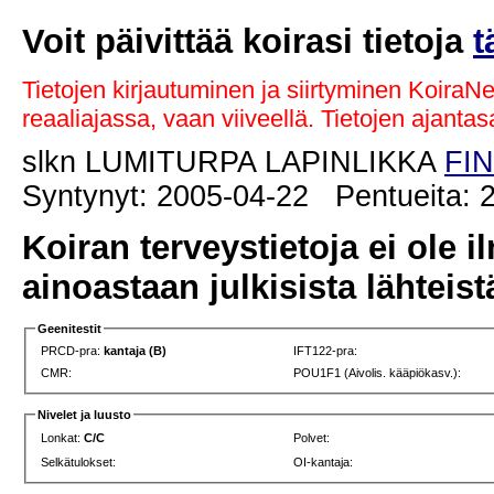
Voit päivittää koirasi tietoja
t
Tietojen kirjautuminen ja siirtyminen KoiraN
reaaliajassa, vaan viiveellä. Tietojen ajant
slkn LUMITURPA LAPINLIKKA
FIN
Syntynyt: 2005-04-22 Pentueita: 2
Koiran terveystietoja ei ole i
ainoastaan julkisista lähteistä
Geenitestit
PRCD-pra:
kantaja (B)
IFT122-pra:
CMR:
POU1F1 (Aivolis. kääpiökasv.):
Nivelet ja luusto
Lonkat:
C/C
Polvet:
Selkätulokset:
OI-kantaja: