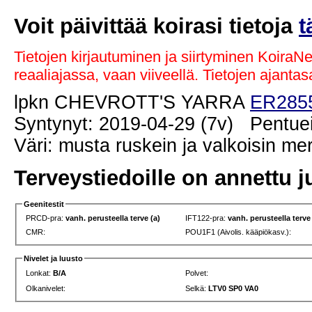
Voit päivittää koirasi tietoja
t
Tietojen kirjautuminen ja siirtyminen KoiraN
reaaliajassa, vaan viiveellä. Tietojen ajant
lpkn CHEVROTT'S YARRA
ER285
Syntynyt: 2019-04-29 (7v) Pentuei
Väri: musta ruskein ja valkoisin me
Terveystiedoille on annettu j
Geenitestit
PRCD-pra:
vanh. perusteella terve (a)
IFT122-pra:
vanh. perusteella terve
CMR:
POU1F1 (Aivolis. kääpiökasv.):
Nivelet ja luusto
Lonkat:
B/A
Polvet:
Olkanivelet:
Selkä:
LTV0 SP0 VA0