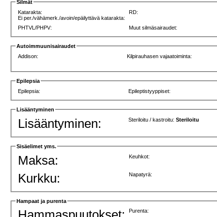
Silmät
Katarakta:
RD:
Ei per./vähämerk./avoin/epäilyttävä katarakta:
PHTVL/PHPV:
Muut silmäsairaudet:
Autoimmuunisairaudet
Addison:
Kilpirauhasen vajaatoiminta:
Epilepsia
Epilepsia:
Epileptistyyppiset:
Lisääntyminen
Lisääntyminen:
Steriloitu / kastroitu:
Steriloitu
Sisäelimet yms.
Maksa:
Keuhkot:
Kurkku:
Napatyrä:
Hampaat ja purenta
Hammaspuutokset:
Purenta: