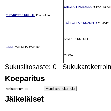
CHEVROTT'S MANDU
✝
PoA
Pra
IfA
CHEVROTT'S NULLAH
Poa
PrA
IfA
FJÄLLVALLARENS AMBER
✝
PoA
IfA
SAMEGULDS BOLT
BINDI
PoA
PrA
IfA
DmA
CmA
CIGGA
Sukusiitosaste: 0 Sukukatokerro
Koeparitus
Jälkeläiset