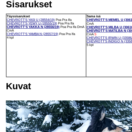
Sisarukset
Täyssisarukset
Sama isä
CHEVROTT'S YASI U (28554/19)
Poa
Pra
Ifa
CHEVROTT'S MEMEL U (3061
CHEVROTT'S YEWY U (28555/19)
Poa
Pra
Ifa
CmA
CHEVROTT'S YAKKA N (28556/19)
Poa
Pra
Ifa
DmA
CHEVROTT'S MILBA U (30616
CmA
CHEVROTT'S MATILBA N (306
CHEVROTT'S YAMBA N (28557/19)
Poa
Pra
Ifa
CmA
S
4 kpl
CHEVROTT'S IRWIN U (33586
CHEVROTT'S INDIGO N (3358
5 kpl
Kuvat