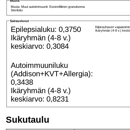
Muuta
Muuta: Muut autoimmuunit: Eosinofiilinen granulooma
Steriloitu
Sairausluvut
Epilepsialuku: 0,3750
Kilpirauhasen vajaatoimi
Ikäryhmän (4-8 v.) kesk
Ikäryhmän (4-8 v.)
keskiarvo: 0,3084
Autoimmuuniluku
(Addison+KVT+Allergia):
0,3438
Ikäryhmän (4-8 v.)
keskiarvo: 0,8231
Sukutaulu