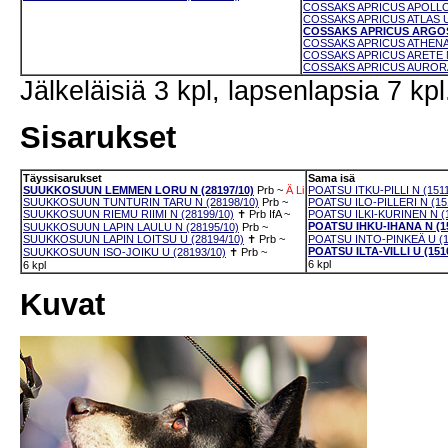
COSSAKS APRICUS APOLLON
COSSAKS APRICUS ATLAS U 
COSSAKS APRICUS ARGOS 
COSSAKS APRICUS ATHENA 
COSSAKS APRICUS ARETE N
COSSAKS APRICUS AURORA 
Jälkeläisiä 3 kpl, lapsenlapsia 7 kpl
Sisarukset
Täyssisarukset
Sama isä
SUUKKOSUUN LEMMEN LORU N (28197/10)
Prb
~
Ä
Li
POATSU ITKU-PILLI N (1511
SUUKKOSUUN TUNTURIN TARU N (28198/10)
Prb
~
POATSU ILO-PILLERI N (15
SUUKKOSUUN RIEMU RIIMI N (28199/10)
✝
Prb
IfA
~
POATSU ILKI-KURINEN N (1
POATSU IHKU-IHANA N (15
SUUKKOSUUN LAPIN LAULU N (28195/10)
Prb
~
SUUKKOSUUN LAPIN LOITSU U (28194/10)
✝
Prb
~
POATSU INTO-PINKEÄ U (1
POATSU ILTA-VILLI U (1510
SUUKKOSUUN ISO-JOIKU U (28193/10)
✝
Prb
~
6 kpl
6 kpl
Kuvat