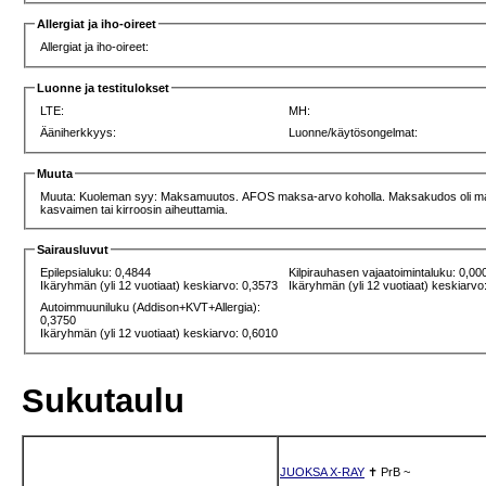
Allergiat ja iho-oireet
Allergiat ja iho-oireet:
Luonne ja testitulokset
LTE:
MH:
Ääniherkkyys:
Luonne/käytösongelmat:
Muuta
Muuta: Kuoleman syy: Maksamuutos. AFOS maksa-arvo koholla. Maksakudos oli makr
kasvaimen tai kirroosin aiheuttamia.
Sairausluvut
Epilepsialuku: 0,4844
Kilpirauhasen vajaatoimintaluku: 0,00
Ikäryhmän (yli 12 vuotiaat) keskiarvo: 0,3573
Ikäryhmän (yli 12 vuotiaat) keskiarvo
Autoimmuuniluku (Addison+KVT+Allergia):
0,3750
Ikäryhmän (yli 12 vuotiaat) keskiarvo: 0,6010
Sukutaulu
JUOKSA X-RAY
✝
PrB
~