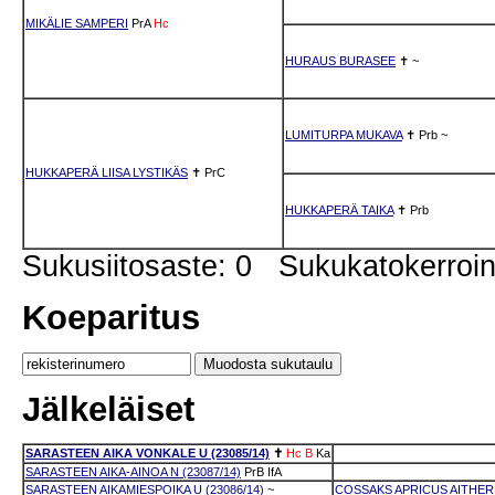
MIKÄLIE SAMPERI
PrA
Hc
HURAUS BURASEE
✝
~
LUMITURPA MUKAVA
✝
Prb
~
HUKKAPERÄ LIISA LYSTIKÄS
✝
PrC
HUKKAPERÄ TAIKA
✝
Prb
Sukusiitosaste: 0 Sukukatokerro
Koeparitus
Jälkeläiset
SARASTEEN AIKA VONKALE U (23085/14)
✝
Hc
B
Ka
SARASTEEN AIKA-AINOA N (23087/14)
PrB
IfA
SARASTEEN AIKAMIESPOIKA U (23086/14)
~
COSSAKS APRICUS AITHER U