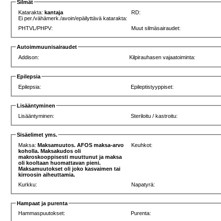
Silmät
Katarakta:
kantaja
RD:
Ei per./vähämerk./avoin/epäilyttävä katarakta:
PHTVL/PHPV:
Muut silmäsairaudet:
Autoimmuunisairaudet
Addison:
Kilpirauhasen vajaatoiminta:
Epilepsia
Epilepsia:
Epileptistyyppiset:
Lisääntyminen
Lisääntyminen:
Steriloitu / kastroitu:
Sisäelimet yms.
Maksa:
Maksamuutos. AFOS maksa-arvo
Keuhkot:
koholla. Maksakudos oli
makroskooppisesti muuttunut ja maksa
oli kooltaan huomattavan pieni.
Maksamuutokset oli joko kasvaimen tai
kirroosin aiheuttamia.
Kurkku:
Napatyrä:
Hampaat ja purenta
Hammaspuutokset:
Purenta: