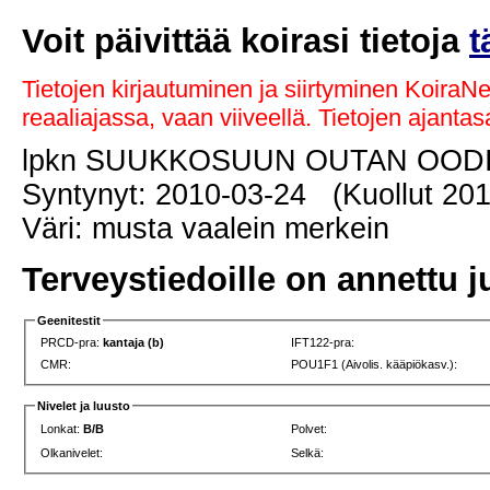
Voit päivittää koirasi tietoja
t
Tietojen kirjautuminen ja siirtyminen KoiraN
reaaliajassa, vaan viiveellä. Tietojen ajant
lpkn SUUKKOSUUN OUTAN OOD
Syntynyt: 2010-03-24 (Kuollut 201
Väri: musta vaalein merkein
Terveystiedoille on annettu j
Geenitestit
PRCD-pra:
kantaja (b)
IFT122-pra:
CMR:
POU1F1 (Aivolis. kääpiökasv.):
Nivelet ja luusto
Lonkat:
B/B
Polvet:
Olkanivelet:
Selkä: