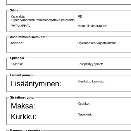
Silmät
Katarakta:
RD:
Ei per./vähämerk./avoin/epäilyttävä katarakta:
PHTVL/PHPV:
Muut silmäsairaudet:
Autoimmuunisairaudet
Addison:
Kilpirauhasen vajaatoiminta:
Epilepsia
Epilepsia:
Epileptistyyppiset:
Lisääntyminen
Lisääntyminen:
Steriloitu / kastroitu:
Sisäelimet yms.
Maksa:
Keuhkot:
Kurkku:
Napatyrä:
Hampaat ja purenta