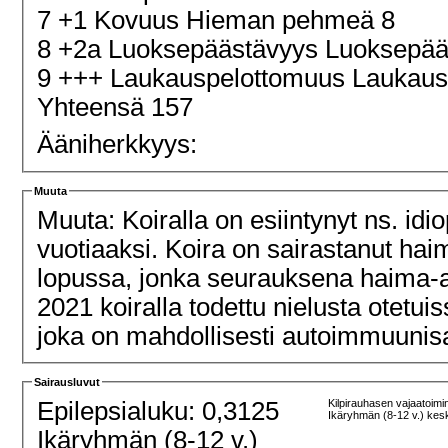
7 +1 Kovuus Hieman pehmeä 8
8 +2a Luoksepäästävyys Luoksepääs
9 +++ Laukauspelottomuus Laukau
Yhteensä 157
Ääniherkkyys:
Muuta
Muuta: Koiralla on esiintynyt ns. idi
vuotiaaksi. Koira on sairastanut h
lopussa, jonka seurauksena haima-a
2021 koiralla todettu nielusta otetuissa näytteissä eoson
joka on mahdollisesti autoimmuunis
Sairausluvut
Epilepsialuku: 0,3125
Kilpirauhasen vajaatoimi
Ikäryhmän (8-12 v.) kes
Ikäryhmän (8-12 v.)