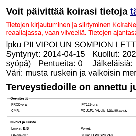
Voit päivittää koirasi tietoja
t
Tietojen kirjautuminen ja siirtyminen KoiraN
reaaliajassa, vaan viiveellä. Tietojen ajant
lpku PILVIPOLUN SOMPION LET
Syntynyt: 2014-04-15 Kuollut: 202
syöpä) Pentueita: 0 Jälkeläisiä:
Väri: musta ruskein ja valkoisin me
Terveystiedoille on annettu j
Geenitestit
PRCD-pra:
IFT122-pra:
CMR:
POU1F1 (Aivolis. kääpiökasv.):
Nivelet ja luusto
Lonkat:
B/B
Polvet:
Olkanivelet:
Selkä:
LTV0 SP0 VA0