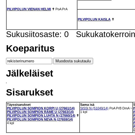
PILVIPOLUN VIENAN HELMI
✝
PoA
PrA
PILVIPOLUN KAISLA
✝
Sukusiitosaste: 0 Sukukatokerro
Koeparitus
Jälkeläiset
Sisarukset
Täyssisarukset
Sama isä
PILVIPOLUN SOMPION KORPI U (27661/14)
SISSI N (51049/14)
PoA
PrB
DmA
~
PILVIPOLUN SOMPION RÄME U (27663/14)
1 kpl
PILVIPOLUN SOMPION LUHTA N (27660/14)
✝
PILVIPOLUN SOMPION NEVA N (27659/14)
4 kpl
6