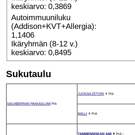
keskiarvo: 0,3869
Autoimmuuniluku
(Addison+KVT+Allergia):
1,1406
Ikäryhmän (8-12 v.)
keskiarvo: 0,8495
Sukutaulu
JUOKSA ZETORI
✝
Prb
SAGABERRAN PAKKASLUMI
Prb
MALLI
✝
PrA
TAMMENNISKAN AMI
✝
PrA
~