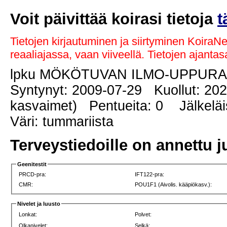
Voit päivittää koirasi tietoja
t
Tietojen kirjautuminen ja siirtyminen KoiraN
reaaliajassa, vaan viiveellä. Tietojen ajant
lpku MÖKÖTUVAN ILMO-UPPUR
Syntynyt: 2009-07-29 Kuollut: 202
kasvaimet) Pentueita: 0 Jälkeläis
Väri: tummariista
Terveystiedoille on annettu j
Geenitestit
PRCD-pra:
IFT122-pra:
CMR:
POU1F1 (Aivolis. kääpiökasv.):
Nivelet ja luusto
Lonkat:
Polvet:
Olkanivelet:
Selkä: