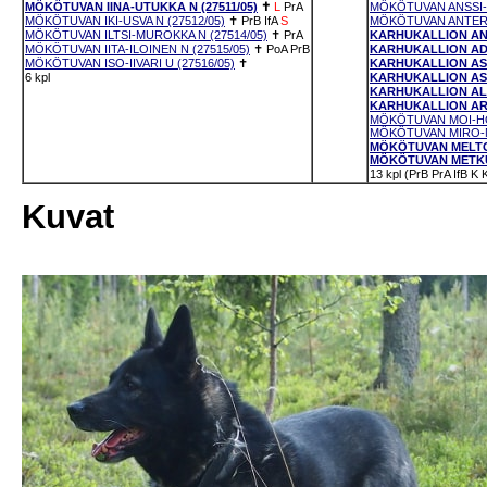
MÖKÖTUVAN IINA-UTUKKA N (27511/05)
✝
L
PrA
MÖKÖTUVAN ANSSI-T
MÖKÖTUVAN IKI-USVA N (27512/05)
✝
PrB
IfA
S
MÖKÖTUVAN ANTERO
MÖKÖTUVAN ILTSI-MUROKKA N (27514/05)
✝
PrA
KARHUKALLION ANU
MÖKÖTUVAN IITA-ILOINEN N (27515/05)
✝
PoA
PrB
KARHUKALLION ADAL
MÖKÖTUVAN ISO-IIVARI U (27516/05)
✝
KARHUKALLION ASL
6 kpl
KARHUKALLION ASTE
KARHUKALLION ALI-
KARHUKALLION ARR
MÖKÖTUVAN MOI-HÖR
MÖKÖTUVAN MIRO-M
MÖKÖTUVAN MELTO-E
MÖKÖTUVAN METKU-
13 kpl (PrB PrA IfB K 
Kuvat