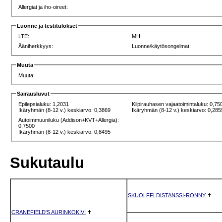
Allergiat ja iho-oireet:
Luonne ja testitulokset
LTE:
MH:
Ääniherkkyys:
Luonne/käytösongelmat:
Muuta
Muuta:
Sairausluvut
Epilepsialuku: 1,2031
Kilpirauhasen vajaatoimintaluku: 0,75
Ikäryhmän (8-12 v.) keskiarvo: 0,3869
Ikäryhmän (8-12 v.) keskiarvo: 0,285
Autoimmuuniluku (Addison+KVT+Allergia):
0,7500
Ikäryhmän (8-12 v.) keskiarvo: 0,8495
Sukutaulu
SKUOLFFI DISTANSSI-RONNY
✝
CRANEFIELD'S AURINKOKIVI
✝