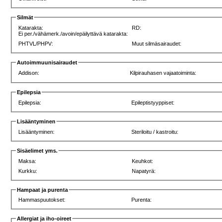
Silmät
Katarakta:
RD:
Ei per./vähämerk./avoin/epäilyttävä katarakta:
PHTVL/PHPV:
Muut silmäsairaudet:
Autoimmuunisairaudet
Addison:
Kilpirauhasen vajaatoiminta:
Epilepsia
Epilepsia:
Epileptistyyppiset:
Lisääntyminen
Lisääntyminen:
Steriloitu / kastroitu:
Sisäelimet yms.
Maksa:
Keuhkot:
Kurkku:
Napatyrä:
Hampaat ja purenta
Hammaspuutokset:
Purenta:
Allergiat ja iho-oireet