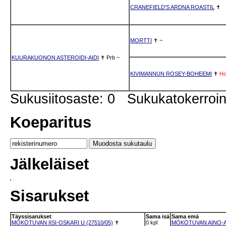
CRANEFIELD'S ARDNA ROASTIL
✝
MORTTI
✝
~
KUURAKUONON ASTEROIDI-AIDI
✝
Prb
~
KIVIMANNUN ROSEY-BOHEEMI
✝
H
Sukusiitosaste: 0 Sukukatokerro
Koeparitus
Jälkeläiset
Sisarukset
Täyssisarukset
Sama isä
Sama emä
MÖKÖTUVAN IISI-OSKARI U (27510/05)
✝
0 kpl
MÖKÖTUVAN AINO-AI