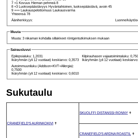
7 +1 Kovuus Hieman pehmeä 8
8 +3 Luoksepäästävyys Hyväntahtoinen, luoksepäästävä, avoin 45
9 +++ Laukauspelottomuus Laukausvarma
Yhteensä 78
Ääniherkkyys:
Luonne/käytös
Muuta
Muuta: 3 nikaman kohdalla sillakkeet röntgentutkimuksen mukaan
Sairausluvut
Epilepsialuku: 1,2031
Kilpirauhasen vajaatoimintaluku: 0,75
Ikäryhmän (yli 12 vuotiaat) keskiarvo: 0,3573
Ikäryhmän (yli 12 vuotiaat) keskiarvo
Autoimmuuniluku (Addison+KVT+Allergia):
0,7500
Ikäryhmän (yli 12 vuotiaat) keskiarvo: 0,6010
Sukutaulu
SKUOLFFI DISTANSSI-RONNY
✝
CRANEFIELD'S AURINKOKIVI
✝
CRANEFIELD'S ARDNA ROASTIL
✝