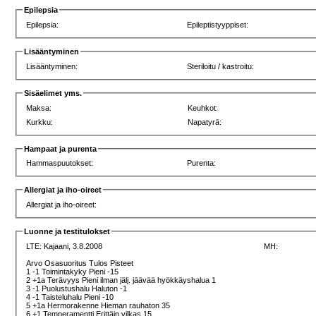
Epilepsia
Epilepsia:
Epileptistyyppiset:
Lisääntyminen
Lisääntyminen:
Steriloitu / kastroitu:
Sisäelimet yms.
Maksa:
Keuhkot:
Kurkku:
Napatyrä:
Hampaat ja purenta
Hammaspuutokset:
Purenta:
Allergiat ja iho-oireet
Allergiat ja iho-oireet:
Luonne ja testitulokset
LTE:
Kajaani, 3.8.2008
MH:
Arvo Osasuoritus Tulos Pisteet
1 -1 Toimintakyky Pieni -15
2 +1a Terävyys Pieni ilman jälj. jäävää hyökkäyshalua 1
3 -1 Puolustushalu Haluton -1
4 -1 Taisteluhalu Pieni -10
5 +1a Hermorakenne Hieman rauhaton 35
6 +1 Temperamentti Erittäin vilkas 15