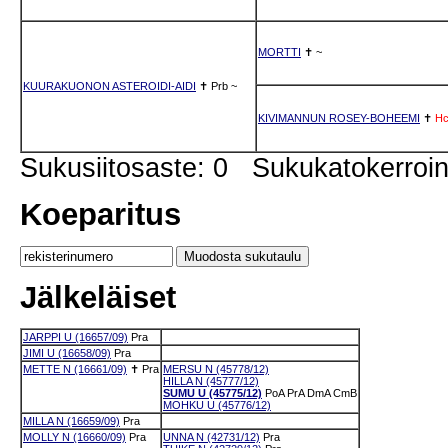
MORTTI
✝
~
KUURAKUONON ASTEROIDI-AIDI
✝
Prb
~
KIVIMANNUN ROSEY-BOHEEMI
✝
H
Sukusiitosaste: 0 Sukukatokerro
Koeparitus
Jälkeläiset
JARPPI U (16657/09)
Pra
JIMI U (16658/09)
Pra
METTE N (16661/09)
✝
Pra
MERSU N (45778/12)
HILLA N (45777/12)
SUMU U (45775/12)
PoA
PrA
DmA
CmB
MOHKU U (45776/12)
MILLA N (16659/09)
Pra
MOLLY N (16660/09)
Pra
UNNA N (42731/12)
Pra