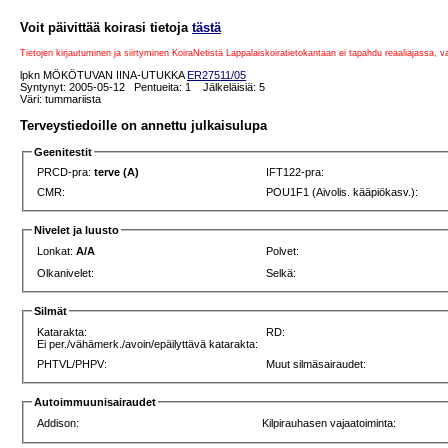
Voit päivittää koirasi tietoja
tästä
Tietojen kirjautuminen ja siirtyminen KoiraNetistä Lappalaiskoiratietokantaan ei tapahdu reaaliajassa, 
lpkn MÖKÖTUVAN IINA-UTUKKA
ER27511/05
Syntynyt: 2005-05-12 Pentueita: 1 Jälkeläisiä: 5
Väri: tummariista
Terveystiedoille on annettu julkaisulupa
Geenitestit
PRCD-pra:
terve (A)
IFT122-pra:
CMR:
POU1F1 (Aivolis. kääpiökasv.):
Nivelet ja luusto
Lonkat:
A/A
Polvet:
Olkanivelet:
Selkä:
Silmät
Katarakta:
RD:
Ei per./vähämerk./avoin/epäilyttävä katarakta:
PHTVL/PHPV:
Muut silmäsairaudet:
Autoimmuunisairaudet
Addison:
Kilpirauhasen vajaatoiminta: