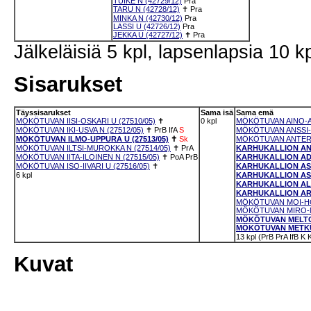
TUIKE N (42729/12)
Pra
TARU N (42728/12)
✝
Pra
MINKA N (42730/12)
Pra
LASSI U (42726/12)
Pra
JEKKA U (42727/12)
✝
Pra
Jälkeläisiä 5 kpl, lapsenlapsia 10 kp
Sisarukset
Täyssisarukset
Sama isä
Sama emä
MÖKÖTUVAN IISI-OSKARI U (27510/05)
✝
0 kpl
MÖKÖTUVAN AINO-AI
MÖKÖTUVAN IKI-USVA N (27512/05)
✝
PrB
IfA
S
MÖKÖTUVAN ANSSI-T
MÖKÖTUVAN ILMO-UPPURA U (27513/05)
✝
Sk
MÖKÖTUVAN ANTERO
MÖKÖTUVAN ILTSI-MUROKKA N (27514/05)
✝
PrA
KARHUKALLION ANU
MÖKÖTUVAN IITA-ILOINEN N (27515/05)
✝
PoA
PrB
KARHUKALLION ADAL
MÖKÖTUVAN ISO-IIVARI U (27516/05)
✝
KARHUKALLION ASL
6 kpl
KARHUKALLION ASTE
KARHUKALLION ALI-
KARHUKALLION ARR
MÖKÖTUVAN MOI-HÖR
MÖKÖTUVAN MIRO-M
MÖKÖTUVAN MELTO-E
MÖKÖTUVAN METKU-
13 kpl (PrB PrA IfB K 
Kuvat