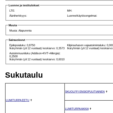
Luonne ja testitulokset
LTE:
MH:
Ääniherkkyys:
Luonne/käytösongelmat:
Muuta
Muuta: Alapurenta
Sairausluvut
Epilepsialuku: 0,8750
Kilpirauhasen vajaatoimintaluku: 0,00
Ikäryhmän (yli 12 vuotiaat) keskiarvo: 0,3573
Ikäryhmän (yli 12 vuotiaat) keskiarvo
Autoimmuuniluku (Addison+KVT+Allergia):
0,2500
Ikäryhmän (yli 12 vuotiaat) keskiarvo: 0,6010
Sukutaulu
SKUOLFFI ENSIOPUUTIAINEN
✝
LUMITURPA EETU
✝
LUMITURPA AKKIA
✝