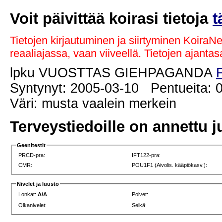
Voit päivittää koirasi tietoja
t
Tietojen kirjautuminen ja siirtyminen KoiraN
reaaliajassa, vaan viiveellä. Tietojen ajant
lpku VUOSTTAS GIEHPAGANDA
Syntynyt: 2005-03-10 Pentueita: 0
Väri: musta vaalein merkein
Terveystiedoille on annettu j
Geenitestit
PRCD-pra:
IFT122-pra:
CMR:
POU1F1 (Aivolis. kääpiökasv.):
Nivelet ja luusto
Lonkat:
A/A
Polvet:
Olkanivelet:
Selkä: