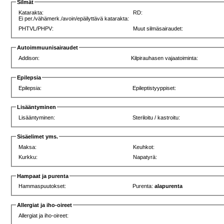
Silmät
Katarakta:
RD:
Ei per./vähämerk./avoin/epäilyttävä katarakta:
PHTVL/PHPV:
Muut silmäsairaudet:
Autoimmuunisairaudet
Addison:
Kilpirauhasen vajaatoiminta:
Epilepsia
Epilepsia:
Epileptistyyppiset:
Lisääntyminen
Lisääntyminen:
Steriloitu / kastroitu:
Sisäelimet yms.
Maksa:
Keuhkot:
Kurkku:
Napatyrä:
Hampaat ja purenta
Hammaspuutokset:
Purenta:
alapurenta
Allergiat ja iho-oireet
Allergiat ja iho-oireet: