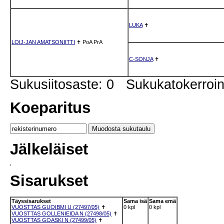
LUKA
✝
LOIJ-JAN AMATSONIITTI
✝
PoA
PrA
C-SONJA
✝
Sukusiitosaste: 0 Sukukatokerro
Koeparitus
Jälkeläiset
Sisarukset
Täyssisarukset
Sama isä
Sama emä
VUOSTTAS GUOIBMI U (27497/05)
✝
0 kpl
0 kpl
VUOSTTAS GOLLENIEIDA N (27498/05)
✝
VUOSTTAS GOASKI N (27499/05)
✝