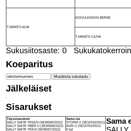
KOIVULEHDON BERNE
TJAKKE'S ALVA
TJAKKE'S CAJVA
Sukusiitosaste: 0 Sukukatokerro
Koeparitus
Jälkeläiset
Sisarukset
Täyssisarukset
Sama isä
Sama 
SALLY SAFIR YRSA N (SE46565/2022)
STORM U (SE16762/2021)
SALLY SAFIR YMER U (SE46566/2022)
AURI U (SE16763/2021)
SALLY 
SALLY SAFIR YRA N (SE46567/2022)
0 kpl