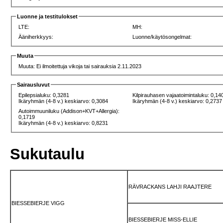
Luonne ja testitulokset
LTE:
MH:
Ääniherkkyys:
Luonne/käytösongelmat:
Muuta
Muuta: Ei ilmoitettuja vikoja tai sairauksia 2.11.2023
Sairausluvut
Epilepsialuku: 0,3281
Kilpirauhasen vajaatoimintaluku: 0,14
Ikäryhmän (4-8 v.) keskiarvo: 0,3084
Ikäryhmän (4-8 v.) keskiarvo: 0,2737
Autoimmuuniluku (Addison+KVT+Allergia):
0,1719
Ikäryhmän (4-8 v.) keskiarvo: 0,8231
Sukutaulu
RÄVRACKANS LAHJI RAAJTERE
BIESSEBIERJE VIGG
BIESSEBIERJE MISS-ELLIE