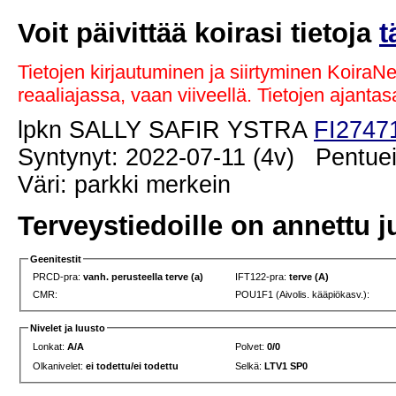
Voit päivittää koirasi tietoja
t
Tietojen kirjautuminen ja siirtyminen KoiraN
reaaliajassa, vaan viiveellä. Tietojen ajant
lpkn SALLY SAFIR YSTRA
FI2747
Syntynyt: 2022-07-11 (4v) Pentuei
Väri: parkki merkein
Terveystiedoille on annettu j
Geenitestit
PRCD-pra:
vanh. perusteella terve (a)
IFT122-pra:
terve (A)
CMR:
POU1F1 (Aivolis. kääpiökasv.):
Nivelet ja luusto
Lonkat:
A/A
Polvet:
0/0
Olkanivelet:
ei todettu/ei todettu
Selkä:
LTV1 SP0