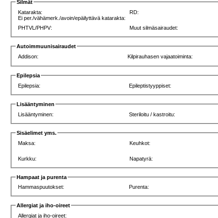
Silmät
Katarakta:
RD:
Ei per./vähämerk./avoin/epäilyttävä katarakta:
PHTVL/PHPV:
Muut silmäsairaudet:
Autoimmuunisairaudet
Addison:
Kilpirauhasen vajaatoiminta:
Epilepsia
Epilepsia:
Epileptistyyppiset:
Lisääntyminen
Lisääntyminen:
Steriloitu / kastroitu:
Sisäelimet yms.
Maksa:
Keuhkot:
Kurkku:
Napatyrä:
Hampaat ja purenta
Hammaspuutokset:
Purenta:
Allergiat ja iho-oireet
Allergiat ja iho-oireet: