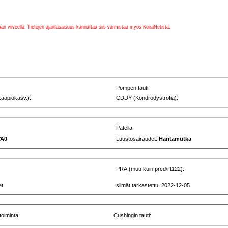
vaan viiveellä. Tietojen ajantasaisuus kannattaa siis varmistaa myös KoiraNetistä.
Pompen tauti:
kääpiökasv.):
CDDY (Kondrodystrofia):
Patella:
VA0
Luustosairaudet:
Häntämutka
PRA (muu kuin prcd/ift122):
t:
silmät tarkastettu: 2022-12-05
toiminta:
Cushingin tauti: