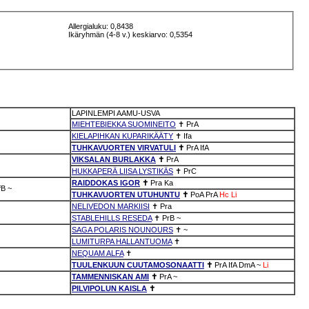
Allergialuku: 0,8438
Ikäryhmän (4-8 v.) keskiarvo: 0,5354
LAPINLEMPI AAMU-USVA
MIEHTEBIEKKA SUOMINEITO
✝
PrA
KIELAPIHKAN KUPARIKÄÄTY
✝
Ifa
TUHKAVUORTEN VIRVATULI
✝
PrA
IfA
VIKSALAN BURLAKKA
✝
PrA
HUKKAPERÄ LIISA LYSTIKÄS
✝
PrC
RAIDDOKAS IGOR
✝
Pra
Ka
fB
~
TUHKAVUORTEN UTUHUNTU
✝
PoA
PrA
Hc
Li
NELIVEDON MARKIISI
✝
Pra
STABLEHILLS RESEDA
✝
PrB
~
SAGA POLARIS NOUNOURS
✝
~
LUMITURPA HALLANTUOMA
✝
NEQUAM ALFA
✝
TUULENKUUN CUUTAMOSONAATTI
✝
PrA
IfA
DmA
~
Li
TAMMENNISKAN AMI
✝
PrA
~
PILVIPOLUN KAISLA
✝