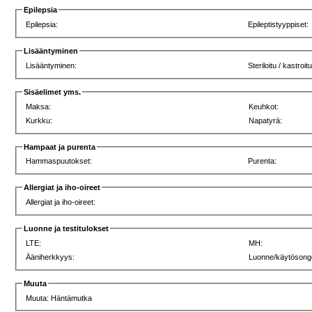
Epilepsia
Epilepsia:
Epileptistyyppiset:
Lisääntyminen
Lisääntyminen:
Steriloitu / kastroitu
Sisäelimet yms.
Maksa:
Keuhkot:
Kurkku:
Napatyrä:
Hampaat ja purenta
Hammaspuutokset:
Purenta:
Allergiat ja iho-oireet
Allergiat ja iho-oireet:
Luonne ja testitulokset
LTE:
MH:
Ääniherkkyys:
Luonne/käytösong
Muuta
Muuta: Häntämutka