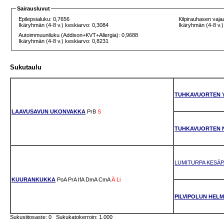
Sairausluvut
Epilepsialuku: 0,7656
Kilpirauhasen vaja
Ikäryhmän (4-8 v.) keskiarvo: 0,3084
Ikäryhmän (4-8 v.)
Autoimmuuniluku (Addison+KVT+Allergia): 0,9688
Ikäryhmän (4-8 v.) keskiarvo: 0,8231
Sukutaulu
TUHKAVUORTEN 
LAAVUSAVUN UKONVAKKA
PrB
S
TUHKAVUORTEN 
LUMITURPA KESÄ
KUURANKUKKA
PoA
PrA
IfA
DmA
CmA
Ä
Li
PILVIPOLUN HELM
Sukusiitosaste: 0 Sukukatokerroin: 1.000