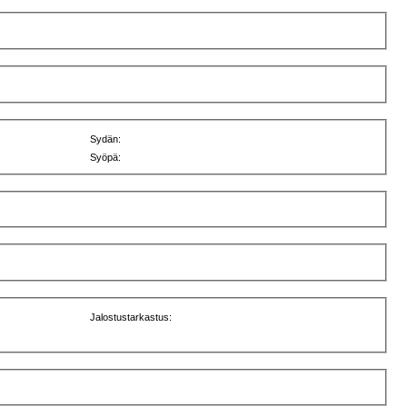
Sydän:
Syöpä:
Jalostustarkastus: