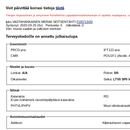
Voit päivittää koirasi tietoja
tästä
Tietojen kirjautuminen ja siirtyminen KoiraNetistä Lappalaiskoiratietokantaan ei tapahdu reaaliajassa, 
lpku VASTAHANKAINEN MERAK SEITSENTÄHTI
FI26713/20
Syntynyt: 2020-03-25 (6v) Pentueita: 0 Jälkeläisiä: 0
Väri: musta vaalein ja valkoisin merkein
Terveystiedoille on annettu julkaisulupa
Geenitestit
PRCD-pra:
IFT122-pra:
CMR:
POU1F1 (Aivolis. 
Nivelet ja luusto
Lonkat:
A/A
Polvet:
0/0
Olkanivelet:
Selkä:
LTV0 SP0 
Silmät
Katarakta:
RD:
Ei per./vähämerk./avoin/epäilyttävä katarakta:
PHTVL/PHPV:
Muut silmäsairaude
Autoimmuunisairaudet
Addison:
Kilpirauhasen vajaa