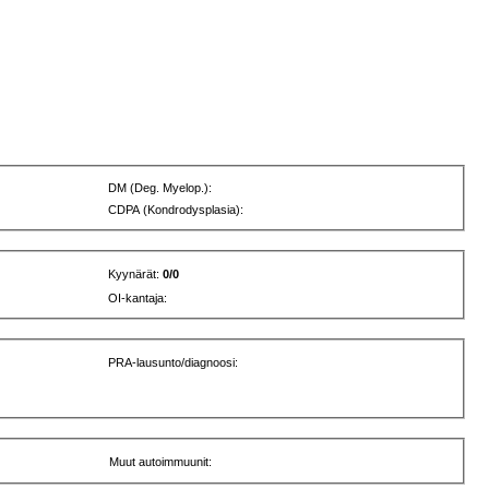
DM (Deg. Myelop.):
CDPA (Kondrodysplasia):
Kyynärät:
0/0
OI-kantaja:
PRA-lausunto/diagnoosi:
Muut autoimmuunit: