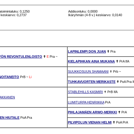
atoimintaluku: 0,1250
Addisonluku: 0,0000
 keskiarvo: 0,2737
Ikäryhmän (4-8 v.) keskiarvo: 0,0140
LAPINLEMPI DON JUAN
✝
Pra
YÖN REVONTULENLOISTO
✝
E
Pra
~
KIELAPIHKAN AINA MUKANA
✝
PrA
IfA
SUUKKOSUUN SHAMAANI
✝
Prb
~
NOITANEITO
PrB
~
Li
TUHKAVUORTEN MERIKASTE
✝
PoA
Pra
I
STABLEHILLS KASMIRI
✝
PrB
IfA
PAKKANEN
LUMITURPA HENRIIKKA
PrA
PIHLAJAMÄEN ARWO-MERKKI
✝
PrA
EN HIUTALE
PoA
Pra
PILVIPOLUN VIENAN HELMI
✝
PoA
PrA