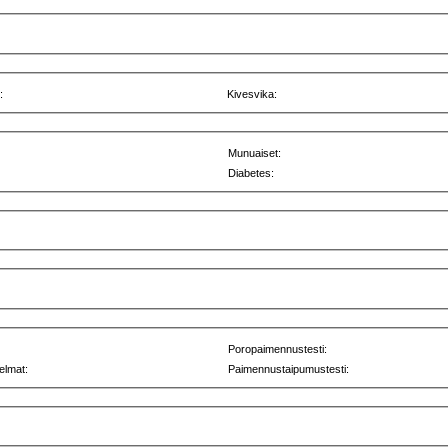
:
Kivesvika:
Munuaiset:
Diabetes:
Poropaimennustesti:
elmat:
Paimennustaipumustesti: