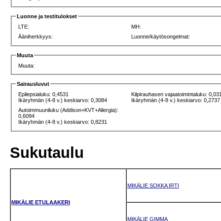
Luonne ja testitulokset
LTE:
MH:
Ääniherkkyys:
Luonne/käytösongelmat:
Muuta
Muuta:
Sairausluvut
Epilepsialuku: 0,4531
Kilpirauhasen vajaatoimintaluku: 0,03
Ikäryhmän (4-8 v.) keskiarvo: 0,3084
Ikäryhmän (4-8 v.) keskiarvo: 0,2737
Autoimmuuniluku (Addison+KVT+Allergia):
0,6094
Ikäryhmän (4-8 v.) keskiarvo: 0,8231
Sukutaulu
MIKÄLIE SOKKA IRTI
MIKÄLIE ETULAAKERI
MIKÄLIE GIMMA