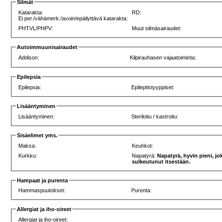
Silmät
Katarakta:
RD:
Ei per./vähämerk./avoin/epäilyttävä katarakta:
PHTVL/PHPV:
Muut silmäsairaudet:
Autoimmuunisairaudet
Addison:
Kilpirauhasen vajaatoiminta:
Epilepsia
Epilepsia:
Epileptistyyppiset:
Lisääntyminen
Lisääntyminen:
Steriloitu / kastroitu:
Sisäelimet yms.
Maksa:
Keuhkot:
Kurkku:
Napatyrä:
Napatyrä, hyvin pieni, jo
sulkeutunut itsestään.
Hampaat ja purenta
Hammaspuutokset:
Purenta:
Allergiat ja iho-oireet
Allergiat ja iho-oireet: