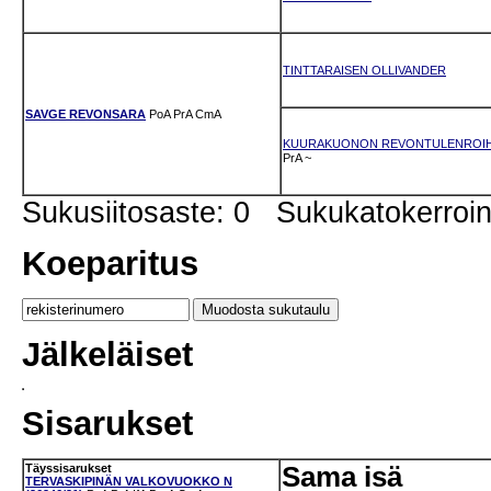
TINTTARAISEN OLLIVANDER
SAVGE REVONSARA
PoA
PrA
CmA
KUURAKUONON REVONTULENROI
PrA
~
Sukusiitosaste: 0 Sukukatokerro
Koeparitus
Jälkeläiset
Sisarukset
Täyssisarukset
Sama isä
TERVASKIPINÄN VALKOVUOKKO N