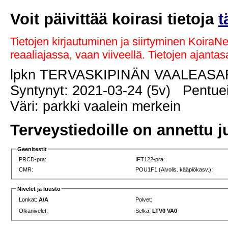
Voit päivittää koirasi tietoja
t
Tietojen kirjautuminen ja siirtyminen KoiraN
reaaliajassa, vaan viiveellä. Tietojen ajant
lpkn TERVASKIPINÄN VAALEAS
Syntynyt: 2021-03-24 (5v) Pentuei
Väri: parkki vaalein merkein
Terveystiedoille on annettu j
Geenitestit
PRCD-pra:
IFT122-pra:
CMR:
POU1F1 (Aivolis. kääpiökasv.):
Nivelet ja luusto
Lonkat:
A/A
Polvet:
Olkanivelet:
Selkä:
LTV0 VA0