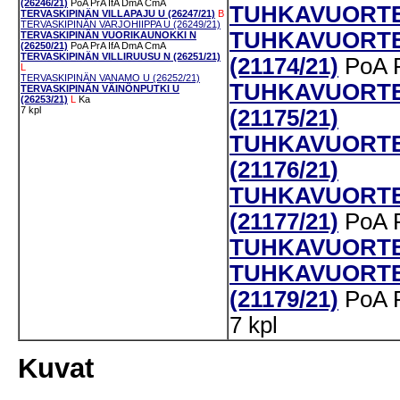
(26246/21)
PoA
PrA
IfA
DmA
CmA
TUHKAVUORTEN
TERVASKIPINÄN VILLAPAJU U (26247/21)
B
TERVASKIPINÄN VARJOHIIPPA U (26249/21)
TUHKAVUORTE
TERVASKIPINÄN VUORIKAUNOKKI N
(26250/21)
PoA
PrA
IfA
DmA
CmA
TERVASKIPINÄN VILLIRUUSU N (26251/21)
(21174/21)
PoA
L
TERVASKIPINÄN VANAMO U (26252/21)
TUHKAVUORTE
TERVASKIPINÄN VÄINÖNPUTKI U
(26253/21)
L
Ka
7 kpl
(21175/21)
TUHKAVUORTE
(21176/21)
TUHKAVUORTEN
(21177/21)
PoA
TUHKAVUORTEN
TUHKAVUORTEN
(21179/21)
PoA
7 kpl
Kuvat