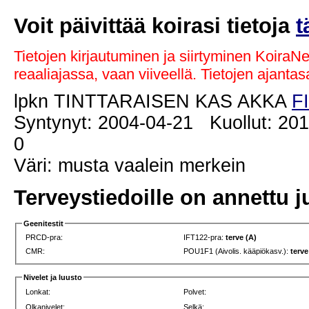
Voit päivittää koirasi tietoja
t
Tietojen kirjautuminen ja siirtyminen KoiraN
reaaliajassa, vaan viiveellä. Tietojen ajant
lpkn TINTTARAISEN KAS AKKA
F
Syntynyt: 2004-04-21 Kuollut: 201
0
Väri: musta vaalein merkein
Terveystiedoille on annettu j
Geenitestit
PRCD-pra:
IFT122-pra:
terve (A)
CMR:
POU1F1 (Aivolis. kääpiökasv.):
terve
Nivelet ja luusto
Lonkat:
Polvet:
Olkanivelet:
Selkä: