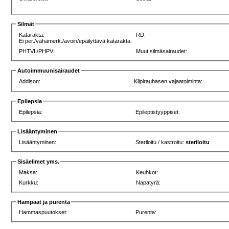
Silmät
Katarakta:
RD:
Ei per./vähämerk./avoin/epäilyttävä katarakta:
PHTVL/PHPV:
Muut silmäsairaudet:
Autoimmuunisairaudet
Addison:
Kilpirauhasen vajaatoiminta:
Epilepsia
Epilepsia:
Epileptistyyppiset:
Lisääntyminen
Lisääntyminen:
Steriloitu / kastroitu:
steriloitu
Sisäelimet yms.
Maksa:
Keuhkot:
Kurkku:
Napatyrä:
Hampaat ja purenta
Hammaspuutokset:
Purenta: