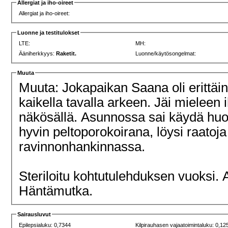
Allergiat ja iho-oireet
Allergiat ja iho-oireet:
Luonne ja testitulokset
LTE:
MH:
Ääniherkkyys:
Raketit.
Luonne/käytösongelmat:
Muuta
Muuta: Jokapaikan Saana oli erittäin h
kaikella tavalla arkeen. Jäi mieleen ih
näkösällä. Asunnossa sai käydä huolt
hyvin peltoporokoirana, löysi raatoj
ravinnonhankinnassa.
Steriloitu kohtutulehduksen vuoksi. 
Häntämutka.
Sairausluvut
Epilepsialuku: 0,7344
Kilpirauhasen vajaatoimintaluku: 0,12