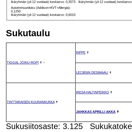
Ikäryhmän (yli 12 vuotiaat) keskiarvo: 0,3573
Ikäryhmän (yli 12 vuotiaat) keskiarvo
Autoimmuuniluku (Addison+KVT+Allergia):
0,1250
Ikäryhmän (yli 12 vuotiaat) keskiarvo: 0,6010
Sukutaulu
RIPPE
✝
TIGGAL JOIKU-ROPI
✝
~
LECIBSIN DESIMAALI
✝
IRESA HALTINPEIKKO
✝
TINTTARAISEN KUURANKUKKA
✝
JAHKKAS APRILLI AKKA
✝
Sukusiitosaste: 3.125 Sukukatok