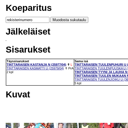
Koeparitus
Jälkeläiset
Sisarukset
Täyssisarukset
Sama isä
TINTTARAISEN KASTANJA N (25977/04)
✝
L
TINTTARAISEN TUULENPUHURI U (
TINTTARAISEN KASMATTI U (25979/04)
✝
PrA
TINTTARAISEN TUULENPUUSKA U (3
2 kpl
TINTTARAISEN TYYNI JA LAUHA N (
TINTTARAISEN TUULEN MUKAAN N 
TINTTARAISEN TUULENJOIKU U (36
5 kpl
Kuvat