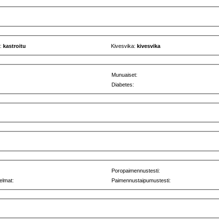
u:
kastroitu
Kivesvika:
kivesvika
Munuaiset:
Diabetes:
Poropaimennustesti:
elmat:
Paimennustaipumustesti: