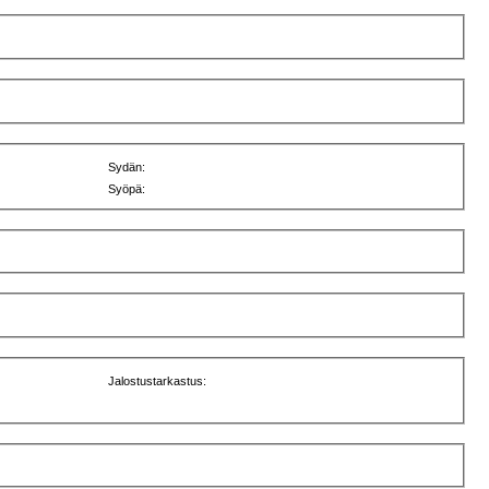
Sydän:
Syöpä:
Jalostustarkastus: