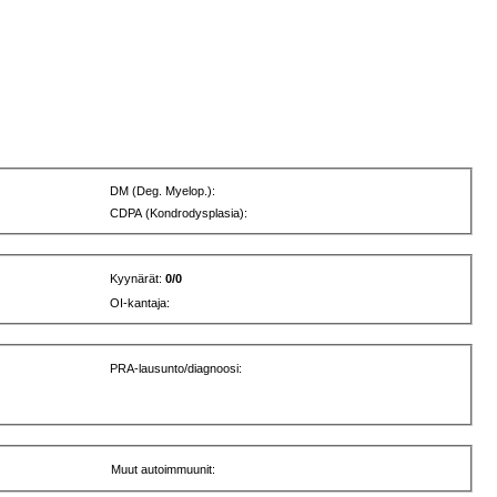
DM (Deg. Myelop.):
CDPA (Kondrodysplasia):
Kyynärät:
0/0
OI-kantaja:
PRA-lausunto/diagnoosi:
Muut autoimmuunit: