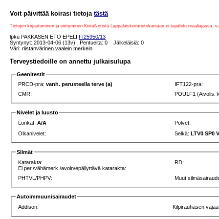
Voit päivittää koirasi tietoja
tästä
Tietojen kirjautuminen ja siirtyminen KoiraNetistä Lappalaiskoiratietokantaan ei tapahdu reaaliajassa, 
lpku PAKKASEN ETO EPELI
FI25950/13
Syntynyt: 2013-04-06 (13v) Pentueita: 0 Jälkeläisiä: 0
Väri: riistanvärinen vaalein merkein
Terveystiedoille on annettu julkaisulupa
Geenitestit
PRCD-pra:
vanh. perusteella terve (a)
IFT122-pra:
CMR:
POU1F1 (Aivolis. 
Nivelet ja luusto
Lonkat:
A/A
Polvet:
Olkanivelet:
Selkä:
LTV0 SP0 
Silmät
Katarakta:
RD:
Ei per./vähämerk./avoin/epäilyttävä katarakta:
PHTVL/PHPV:
Muut silmäsairaude
Autoimmuunisairaudet
Addison:
Kilpirauhasen vajaa