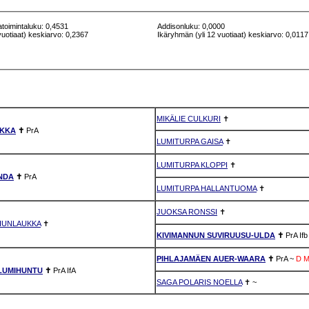
atoimintaluku: 0,4531
Addisonluku: 0,0000
vuotiaat) keskiarvo: 0,2367
Ikäryhmän (yli 12 vuotiaat) keskiarvo: 0,0117
MIKÄLIE CULKURI
✝
AKKA
✝
PrA
LUMITURPA GAISA
✝
LUMITURPA KLOPPI
✝
NDA
✝
PrA
LUMITURPA HALLANTUOMA
✝
JUOKSA RONSSI
✝
HUNLAUKKA
✝
KIVIMANNUN SUVIRUUSU-ULDA
✝
PrA
Ifb
PIHLAJAMÄEN AUER-WAARA
✝
PrA
~
D
LUMIHUNTU
✝
PrA
IfA
SAGA POLARIS NOELLA
✝
~