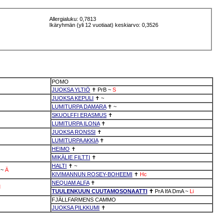
Allergialuku: 0,7813
Ikäryhmän (yli 12 vuotiaat) keskiarvo: 0,3526
POMO
JUOKSA YLTIÖ
✝
PrB
~
S
JUOKSA KEPULI
✝
~
LUMITURPA DAMARA
✝
~
SKUOLFFI ERASMUS
✝
LUMITURPA ILONA
✝
JUOKSA RONSSI
✝
LUMITURPA AKKIA
✝
HEIMO
✝
MIKÄLIE FILTTI
✝
HALTI
✝
~
~
Ä
KIVIMANNUN ROSEY-BOHEEMI
✝
Hc
NEQUAM ALFA
✝
M
TUULENKUUN CUUTAMOSONAATTI
✝
PrA
IfA
DmA
~
Li
FJÄLLFARMENS CAMMO
JUOKSA PILKKUMI
✝