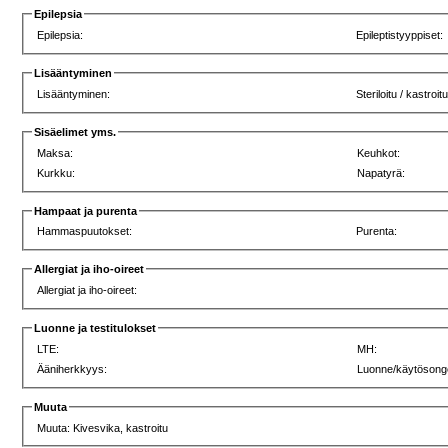
Epilepsia
Epilepsia:
Epileptistyyppiset:
Lisääntyminen
Lisääntyminen:
Steriloitu / kastroit
Sisäelimet yms.
Maksa:
Keuhkot:
Kurkku:
Napatyrä:
Hampaat ja purenta
Hammaspuutokset:
Purenta:
Allergiat ja iho-oireet
Allergiat ja iho-oireet:
Luonne ja testitulokset
LTE:
MH:
Ääniherkkyys:
Luonne/käytösong
Muuta
Muuta: Kivesvika, kastroitu