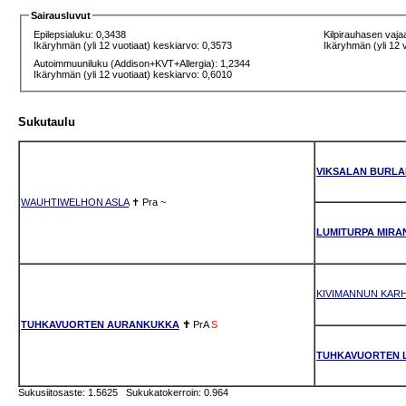
Sairausluvut
Epilepsialuku: 0,3438
Kilpirauhasen vaja
Ikäryhmän (yli 12 vuotiaat) keskiarvo: 0,3573
Ikäryhmän (yli 12 
Autoimmuuniluku (Addison+KVT+Allergia): 1,2344
Ikäryhmän (yli 12 vuotiaat) keskiarvo: 0,6010
Sukutaulu
VIKSALAN BURL
WAUHTIWELHON ASLA
✝
Pra
~
LUMITURPA MIRA
KIVIMANNUN KAR
TUHKAVUORTEN AURANKUKKA
✝
PrA
S
TUHKAVUORTEN 
Sukusiitosaste: 1.5625 Sukukatokerroin: 0.964