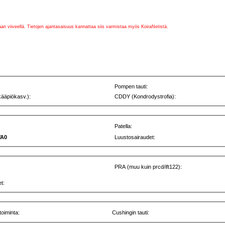
vaan viiveellä. Tietojen ajantasaisuus kannattaa siis varmistaa myös KoiraNetistä.
Pompen tauti:
kääpiökasv.):
CDDY (Kondrodystrofia):
Patella:
VA0
Luustosairaudet:
PRA (muu kuin prcd/ift122):
t:
toiminta:
Cushingin tauti: