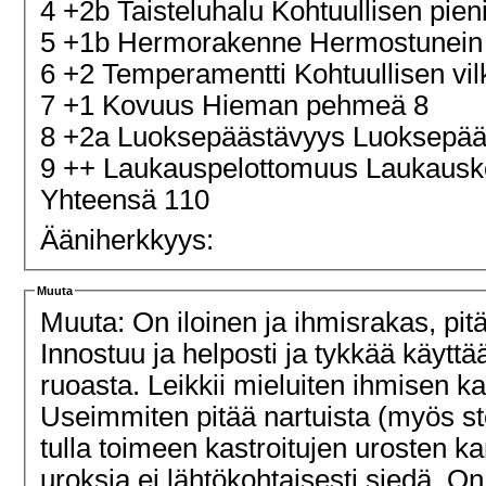
4 +2b Taisteluhalu Kohtuullisen pien
5 +1b Hermorakenne Hermostunein
6 +2 Temperamentti Kohtuullisen vi
7 +1 Kovuus Hieman pehmeä 8
8 +2a Luoksepäästävyys Luoksepääs
9 ++ Laukauspelottomuus Laukaus
Yhteensä 110
Ääniherkkyys:
Muuta
Muuta: On iloinen ja ihmisrakas, pitä
Innostuu ja helposti ja tykkää käyttä
ruoasta. Leikkii mieluiten ihmisen k
Useimmiten pitää nartuista (myös ste
tulla toimeen kastroitujen urosten k
uroksia ei lähtökohtaisesti siedä. O