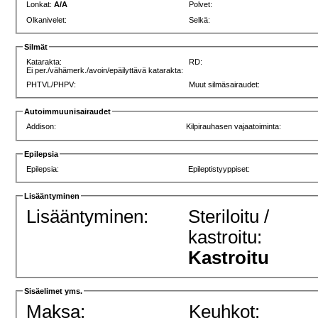
Lonkat:
A/A
Polvet:
Olkanivelet:
Selkä:
Silmät
Katarakta:
RD:
Ei per./vähämerk./avoin/epäilyttävä katarakta:
PHTVL/PHPV:
Muut silmäsairaudet:
Autoimmuunisairaudet
Addison:
Kilpirauhasen vajaatoiminta:
Epilepsia
Epilepsia:
Epileptistyyppiset:
Lisääntyminen
Lisääntyminen:
Steriloitu /
kastroitu:
Kastroitu
Sisäelimet yms.
Maksa:
Keuhkot: