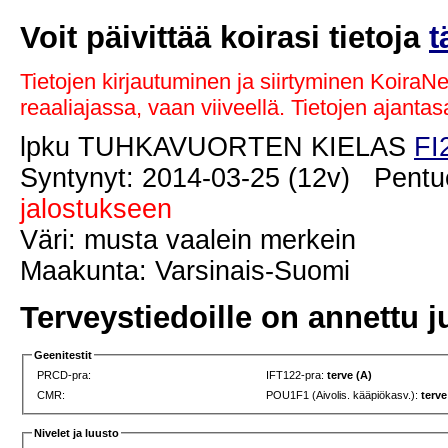
Voit päivittää koirasi tietoja
t
Tietojen kirjautuminen ja siirtyminen KoiraN
reaaliajassa, vaan viiveellä. Tietojen ajant
lpku TUHKAVUORTEN KIELAS
FI
Syntynyt: 2014-03-25 (12v) Pentu
jalostukseen
Väri: musta vaalein merkein
Maakunta: Varsinais-Suomi
Terveystiedoille on annettu j
Geenitestit
PRCD-pra:
IFT122-pra:
terve (A)
CMR:
POU1F1 (Aivolis. kääpiökasv.):
terve
Nivelet ja luusto