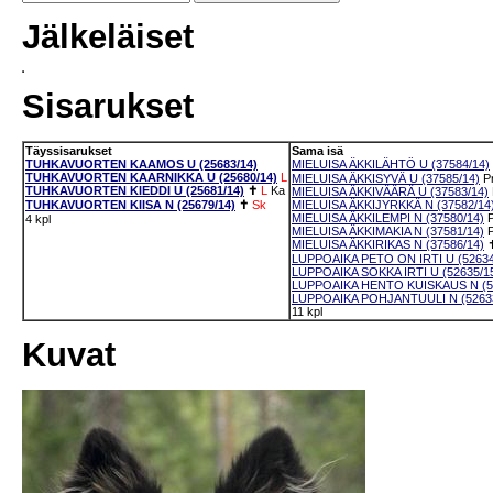
Jälkeläiset
Sisarukset
Täyssisarukset
Sama isä
TUHKAVUORTEN KAAMOS U (25683/14)
MIELUISA ÄKKILÄHTÖ U (37584/14)
TUHKAVUORTEN KAARNIKKA U (25680/14)
L
MIELUISA ÄKKISYVÄ U (37585/14)
P
TUHKAVUORTEN KIEDDI U (25681/14)
✝
L
Ka
MIELUISA ÄKKIVÄÄRÄ U (37583/14)
TUHKAVUORTEN KIISA N (25679/14)
✝
Sk
MIELUISA ÄKKIJYRKKÄ N (37582/14
MIELUISA ÄKKILEMPI N (37580/14)
4 kpl
MIELUISA ÄKKIMAKIA N (37581/14)
MIELUISA ÄKKIRIKAS N (37586/14)
LUPPOAIKA PETO ON IRTI U (52634
LUPPOAIKA SOKKA IRTI U (52635/1
LUPPOAIKA HENTO KUISKAUS N (5
LUPPOAIKA POHJANTUULI N (52633
11 kpl
Kuvat