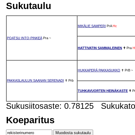
Sukutaulu
MIKÄLIE SAMPERI
PrA
Hc
POATSU INTO-PINKEÄ
Pra
~
HATTIVATIN SAMMALEINEN
✝
Pra
H
HUKKAPERÄ PAKKASUKKO
✝
PrB
~
PAKKASLAULUN SAANAN SERENADI
✝
Prb
TUHKAVUORTEN HEINÄKASTE
✝
P
Sukusiitosaste: 0.78125 Sukukat
Koeparitus