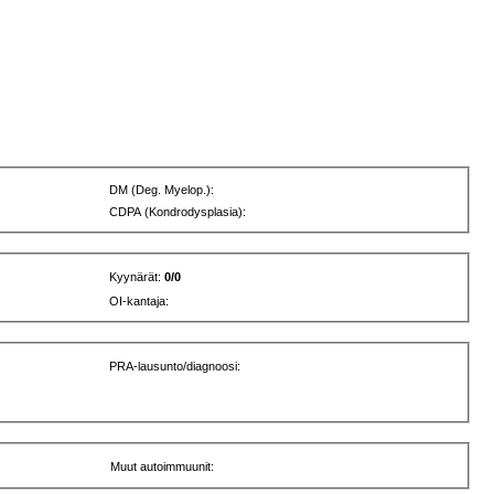
DM (Deg. Myelop.):
CDPA (Kondrodysplasia):
Kyynärät:
0/0
OI-kantaja:
PRA-lausunto/diagnoosi:
Muut autoimmuunit: