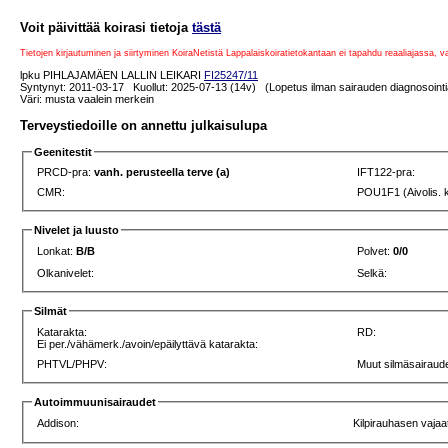
Voit päivittää koirasi tietoja
tästä
Tietojen kirjautuminen ja siirtyminen KoiraNetistä Lappalaiskoiratietokantaan ei tapahdu reaaliajassa, 
lpku PIHLAJAMÄEN LALLIN LEIKARI
FI25247/11
Syntynyt: 2011-03-17 Kuollut: 2025-07-13 (14v) (Lopetus ilman sairauden diagnosointi
Väri: musta vaalein merkein
Terveystiedoille on annettu julkaisulupa
Geenitestit
PRCD-pra:
vanh. perusteella terve (a)
IFT122-pra:
CMR:
POU1F1 (Aivolis. 
Nivelet ja luusto
Lonkat:
B/B
Polvet:
0/0
Olkanivelet:
Selkä:
Silmät
Katarakta:
RD:
Ei per./vähämerk./avoin/epäilyttävä katarakta:
PHTVL/PHPV:
Muut silmäsairaude
Autoimmuunisairaudet
Addison:
Kilpirauhasen vajaa