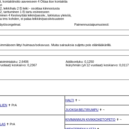
, kontaktinotto aaveeseen 4 Ottaa itse kontaktia
an
2, leikkihalu 2 Ei leiki - osoittaa kiinnostusta
 2, tarttuminen 1 Ei tartu esineeseen
nen 4 Keskeyttää leikin/passiiv., lukkiutuu yleisöä,
a tms kohden, ei palaa leikkiin/passiivisuuteen
äytösongelmat:
Paimennustaipumustesti:
mäiseen liittyi huimaus/sekavuus. Muita sairauksia suljettu pois eläinlääkärillä.
atoimintaluku: 2,6406
Addisonluku: 0,1250
vuotiaat) keskiarvo: 0,2367
Ikäryhmän (yli 12 vuotiaat) keskiarvo: 0,0117
HALTI
✝
~
ALIEN
✝
PrA
JUOKSA BELTIRUMPU
✝
~
KIVIMANNUN KIVIKKOKETOPETO
✝
~
ELAS
✝
PrA
MIEHTEBIEKKA IITTA
✝