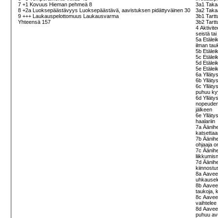
7 +1 Kovuus Hieman pehmeä 8
3a1 Takaa
8 +2a Luoksepäästävyys Luoksepäästävä, aavistuksen pidättyväinen 30
3a2 Takaa
9 +++ Laukauspelottomuus Laukausvarma
3b1 Tartt
Yhteensä 157
3b2 Tartt
4 Aktivite
seistä ta
5a Etälei
ilman tau
5b Etälei
5c Etälei
5d Etäleik
5e Etälei
6a Ylläty
6b Ylläty
6c Ylläty
puhuu ky
6d Yllätys
nopeudenv
jälkeen
6e Yllätys
haalariin
7a Äänihe
katsetta
7b Äänihe
ohjaaja o
7c Äänihe
liikkumis
7d Äänihe
kiinnostu
8a Aaveet
uhkausel
8b Aaveet
taukoja, 
8c Aavee
vaihtelee 
8d Aaveet
puhuu av