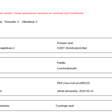
vaan viiveellä. Tietojen ajantasaisuus kannattaa siis varmistaa myös KoiraNetistä.
a) Pentueita: 0 Jälkeläisiä: 0
Pompen tauti:
kääpiökasv.):
CDDY (Kondrodystrofia):
Patella:
Luustosairaudet:
PRA (muu kuin prcd/ift122):
t:
silmät tarkastettu: 2016-05-14
toiminta:
Cushingin tauti: