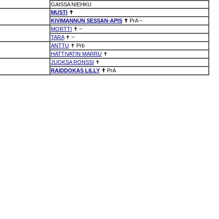
GAISSA NIEHKU
MUSTI
✝
KIVIMANNUN SESSAN-APIS
✝
PrA
~
MORTTI
✝
~
TARA
✝
~
ANTTU
✝
Prb
HATTIVATIN MARRU
✝
JUOKSA RONSSI
✝
RAIDDOKAS LILLY
✝
PrA