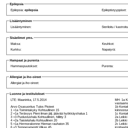
Epilepsia
Epilepsia:
epilepsia
Epileptistyyppiset:
Lisääntyminen
Lisääntyminen:
Steriloitu / kastroitu
Sisäelimet yms.
Maksa:
Keuhkot:
Kurkku:
Napatyrä:
Hampaat ja purenta
Hammaspuutokset:
Purenta:
Allergiat ja iho-oireet
Allergiat ja iho-oireet:
Luonne ja testitulokset
LTE:
Maaninka, 17.5.2014
MH: 1a Ko
vastaamat
Arvo Osasuoritus Tulos Pisteet
1b Kontak
1 +1a Toimintakyky Kohtuullinen 15
kiinnost
2 +1a Terävyys Pieni ilman jälj. jäävää hyökkäyshalua 1
1c Kontak
3 +3 Puolustushalu Kohtuullinen, hillitty 3
2a Leikki 
4 +2a Taisteluhalu Kohtuullinen 20
2b Leikki 
5 +1a Hermorakenne Hieman rauhaton 35
2c Leikki 
6 +3 Temperamentti Vilkas 45
irrottaa/