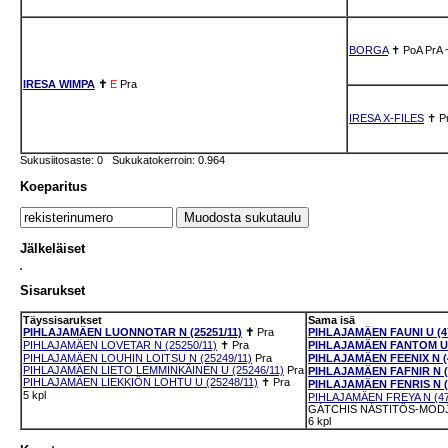
BORGA
✝
PoA
PrA
IRESA WIMPA
✝
E
Pra
IRESA X-FILES
✝
P
Sukusiitosaste: 0 Sukukatokerroin: 0.964
Koeparitus
Jälkeläiset
Sisarukset
Täyssisarukset
Sama isä
PIHLAJAMÄEN LUONNOTAR N (25251/11)
✝
Pra
PIHLAJAMÄEN FAUNI U (47
PIHLAJAMÄEN LOVETAR N (25250/11)
✝
Pra
PIHLAJAMÄEN FANTOM U (
PIHLAJAMÄEN LOUHIN LOITSU N (25249/11)
Pra
PIHLAJAMÄEN FEENIX N (4
PIHLAJAMÄEN LIETO LEMMINKÄINEN U (25246/11)
Pra
PIHLAJAMÄEN FAFNIR N (4
PIHLAJAMÄEN LIEKKIÖN LOHTU U (25248/11)
✝
Pra
PIHLAJAMÄEN FENRIS N (4
5 kpl
PIHLAJAMÄEN FREYA N (47
GÁTCHIS NÁSTITÖS-MODJI
6 kpl