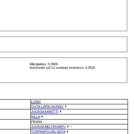
Allergialuku: 0,3906
Ikäryhmän (yli 12 vuotiaat) keskiarvo: 0,3526
LUNKI
OUTA-LAPIN NUNNU
✝
JUOKSA AARETTI
✝
NILLA
✝
PENNA
JUOKSA BELTIRUMPU
✝
~
TORPANPOJAN SEITA
✝