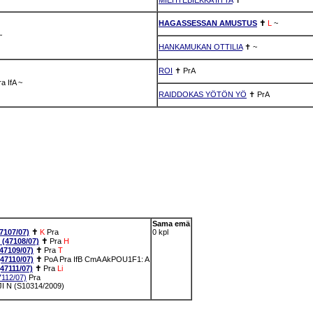
HAGASSESSAN AMUSTUS
✝
L
~
~
HANKAMUKAN OTTILIA
✝
~
ROI
✝
PrA
ra
IfA
~
RAIDDOKAS YÖTÖN YÖ
✝
PrA
Sama emä
107/07)
✝
K
Pra
0 kpl
47108/07)
✝
Pra
H
7109/07)
✝
Pra
T
7110/07)
✝
PoA
Pra
IfB
CmA
AkPOU1F1: A
7111/07)
✝
Pra
Li
112/07)
Pra
 N (S10314/2009)