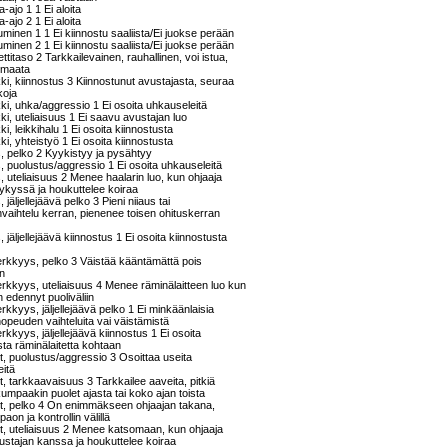
-ajo 1 1 Ei aloita
-ajo 2 1 Ei aloita
uminen 1 1 Ei kiinnostu saaliista/Ei juokse perään
uminen 2 1 Ei kiinnostu saaliista/Ei juokse perään
ettitaso 2 Tarkkailevainen, rauhallinen, voi istua,
i maata
kki, kiinnostus 3 Kiinnostunut avustajasta, seuraa
koja
kki, uhka/aggressio 1 Ei osoita uhkauseleitä
kki, uteliaisuus 1 Ei saavu avustajan luo
ki, leikkihalu 1 Ei osoita kiinnostusta
kki, yhteistyö 1 Ei osoita kiinnostusta
s, pelko 2 Kyykistyy ja pysähtyy
s, puolustus/aggressio 1 Ei osoita uhkauseleitä
s, uteliaisuus 2 Menee haalarin luo, kun ohjaaja
ykyssä ja houkuttelee koiraa
, jäljellejäävä pelko 3 Pieni niiaus tai
aihtelu kerran, pienenee toisen ohituskerran
, jäljellejäävä kiinnostus 1 Ei osoita kiinnostusta
rkkyys, pelko 3 Väistää kääntämättä pois
an
rkkyys, uteliaisuus 4 Menee räminälaitteen luo kun
n edennyt puoliväliin
rkkyys, jäljellejäävä pelko 1 Ei minkäänlaisia
nopeuden vaihteluita vai väistämistä
rkkyys, jäljellejäävä kiinnostus 1 Ei osoita
sta räminälaitetta kohtaan
, puolustus/aggressio 3 Osoittaa useita
eitä
, tarkkaavaisuus 3 Tarkkailee aaveita, pitkiä
kumpaakin puolet ajasta tai koko ajan toista
t, pelko 4 On enimmäkseen ohjaajan takana,
paon ja kontrollin välillä
, uteliaisuus 2 Menee katsomaan, kun ohjaaja
ustajan kanssa ja houkuttelee koiraa