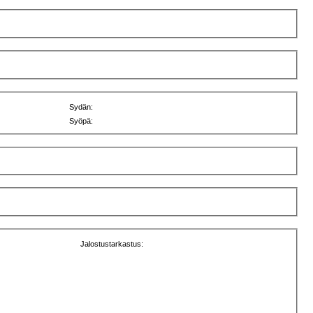
Sydän:
Syöpä:
Jalostustarkastus: