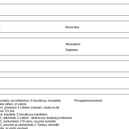
:
Kivesvika:
Munuaiset:
Diabetes:
ntakti, tervehtiminen 3 Hyväksyy kontaktin
Poropaimennustesti:
ta siihen, ei väistä
ti, yhteistyö 3 Lähtee mukaan, mutta ei ole
unut TO:sta
ti, käsittely 3 Hyväksyy käsittelyn
1, leikkihalu 3 Leikkii - aktiivisuus lisääntyy/vähenee
1, tarttuminen 2 Ei tartu, nuuskii esinettä
1, puruote ja taisteluhalu 2 Tarttuu viiveellä -
pitää, ei vedä vastaan