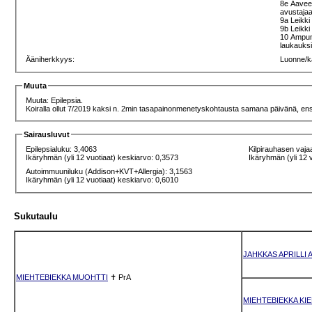
8e Aaveet
avustaja
9a Leikki 
9b Leikki
10 Ampumi
laukauksi
Ääniherkkyys:
Luonne/k
Muuta
Muuta: Epilepsia.
Koiralla ollut 7/2019 kaksi n. 2min tasapainonmenetyskohtausta samana päivänä, ensim
Sairausluvut
Epilepsialuku: 3,4063
Kilpirauhasen vaja
Ikäryhmän (yli 12 vuotiaat) keskiarvo: 0,3573
Ikäryhmän (yli 12 
Autoimmuuniluku (Addison+KVT+Allergia): 3,1563
Ikäryhmän (yli 12 vuotiaat) keskiarvo: 0,6010
Sukutaulu
JAHKKAS APRILLI 
MIEHTEBIEKKA MUOHTTI
✝
PrA
MIEHTEBIEKKA KI