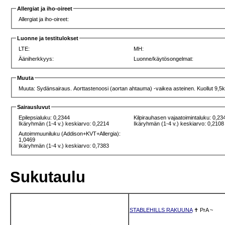
Allergiat ja iho-oireet
Allergiat ja iho-oireet:
Luonne ja testitulokset
LTE:
MH:
Ääniherkkyys:
Luonne/käytösongelmat:
Muuta
Muuta: Sydänsairaus. Aorttastenoosi (aortan ahtauma) -vaikea asteinen. Kuollut 9,5
Sairausluvut
Epilepsialuku: 0,2344
Kilpirauhasen vajaatoimintaluku: 0,23
Ikäryhmän (1-4 v.) keskiarvo: 0,2214
Ikäryhmän (1-4 v.) keskiarvo: 0,2108
Autoimmuuniluku (Addison+KVT+Allergia):
1,0469
Ikäryhmän (1-4 v.) keskiarvo: 0,7383
Sukutaulu
STABLEHILLS RAKUUNA
✝
PrA
~