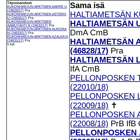
Täyssisarukset
Sama isä
KUKONHARJUN ARKTINEN AARRE U
(24629/17)
Pra
HALTIAMETSÄN KU
KUKONHARJUN ARKTINEN ASTERIX
U (24630/17)
Pra
HALTIAMETSÄN UK
KUKONHARJUN ARKTINEN
AAMUTÄHTI N (24632/17)
Pra
KUKONHARJUN ARKTINEN AURORA
DmA
CmB
N (24633/17)
Pra
KUKONHARJUN ARKTINEN AZALEA N
HALTIAMETSÄN 
(24631/17)
Pra
5 kpl
(46828/17)
Pra
HALTIAMETSÄN LU
IfA
CmB
PELLONPOSKEN T
(22010/18)
PELLONPOSKEN 
(22009/18)
✝
PELLONPOSKEN 
(22008/18)
PrB
IfB
PELLONPOSKEN 