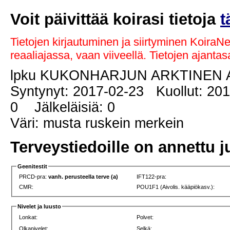
Voit päivittää koirasi tietoja
t
Tietojen kirjautuminen ja siirtyminen KoiraN
reaaliajassa, vaan viiveellä. Tietojen ajant
lpku KUKONHARJUN ARKTINEN
Syntynyt: 2017-02-23 Kuollut: 20
0 Jälkeläisiä: 0
Väri: musta ruskein merkein
Terveystiedoille on annettu j
Geenitestit
PRCD-pra:
vanh. perusteella terve (a)
IFT122-pra:
CMR:
POU1F1 (Aivolis. kääpiökasv.):
Nivelet ja luusto
Lonkat:
Polvet:
Olkanivelet:
Selkä: