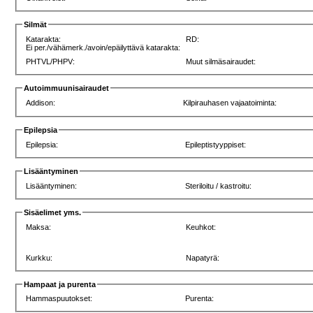
Silmät
Katarakta:
RD:
Ei per./vähämerk./avoin/epäilyttävä katarakta:
PHTVL/PHPV:
Muut silmäsairaudet:
Autoimmuunisairaudet
Addison:
Kilpirauhasen vajaatoiminta:
Epilepsia
Epilepsia:
Epileptistyyppiset:
Lisääntyminen
Lisääntyminen:
Steriloitu / kastroitu:
Sisäelimet yms.
Maksa:
Keuhkot:
Kurkku:
Napatyrä:
Hampaat ja purenta
Hammaspuutokset:
Purenta: