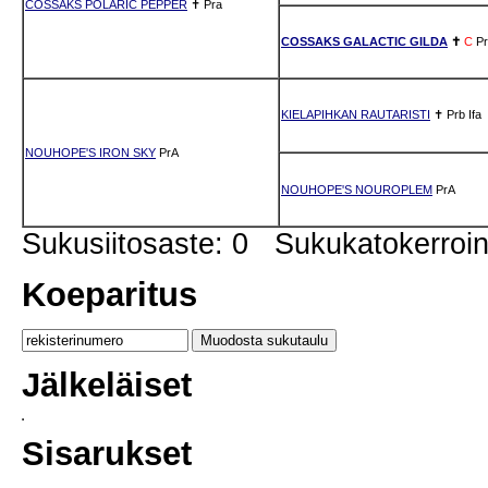
COSSAKS POLARIC PEPPER
✝
Pra
COSSAKS GALACTIC GILDA
✝
C
P
KIELAPIHKAN RAUTARISTI
✝
Prb
Ifa
NOUHOPE'S IRON SKY
PrA
NOUHOPE'S NOUROPLEM
PrA
Sukusiitosaste: 0 Sukukatokerro
Koeparitus
Jälkeläiset
Sisarukset