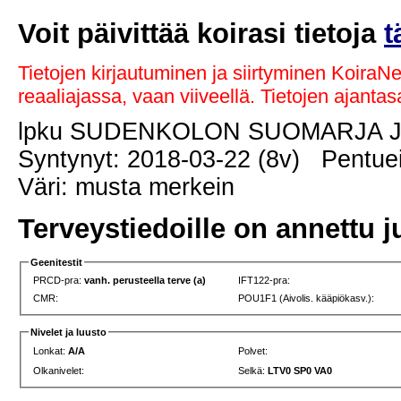
Voit päivittää koirasi tietoja
t
Tietojen kirjautuminen ja siirtyminen KoiraN
reaaliajassa, vaan viiveellä. Tietojen ajant
lpku SUDENKOLON SUOMARJA
Syntynyt: 2018-03-22 (8v) Pentuei
Väri: musta merkein
Terveystiedoille on annettu j
Geenitestit
PRCD-pra:
vanh. perusteella terve (a)
IFT122-pra:
CMR:
POU1F1 (Aivolis. kääpiökasv.):
Nivelet ja luusto
Lonkat:
A/A
Polvet:
Olkanivelet:
Selkä:
LTV0 SP0 VA0