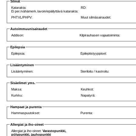
Silmät
Katarakta:
RD:
Ei per./vähämerk./avoin/epäilyttävä katarakta:
PHTVL/PHPV:
Muut silmäsairaudet:
Autoimmuunisairaudet
Addison:
Kilpirauhasen vajaatoiminta:
Epilepsia
Epilepsia:
Epileptistyyppiset:
Lisääntyminen
Lisääntyminen:
Steriloitu / kastroitu:
Sisäelimet yms.
Maksa:
Keuhkot:
Kurkku:
Napatyrä:
Hampaat ja purenta
Hammaspuutokset:
Purenta:
Allergiat ja iho-oireet
Allergiat ja iho-oireet:
Varastopunkki,
pölypunkki, jauhopunkki