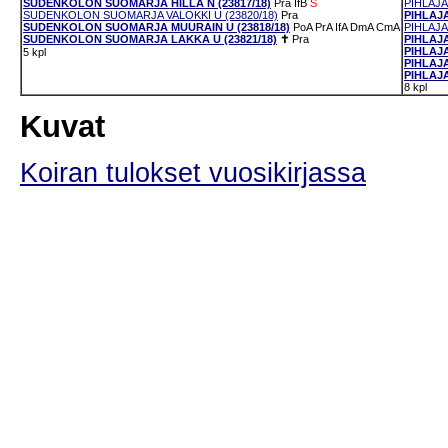
SUDENKOLON SUOMARJA HILLA N (23817/18)
Pra
IfB
S
PIHLAJA
SUDENKOLON SUOMARJA VALOKKI U (23820/18)
Pra
PIHLAJ
SUDENKOLON SUOMARJA MUURAIN U (23818/18)
PoA
PrA
IfA
DmA
CmA
PIHLAJ
SUDENKOLON SUOMARJA LAKKA U (23821/18)
✝
Pra
PIHLAJ
PIHLAJ
5 kpl
PIHLAJ
PIHLAJ
8 kpl
Kuvat
Koiran tulokset vuosikirjassa