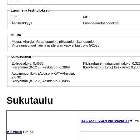
Luonne ja testitulokset
LTE:
MH:
Ääniherkkyys:
Luonne/käytösongelmat:
Muuta
Muuta: Allergia: Varastopunkki, pölypunkki, jauhopunkki
Virtsaamisongelmien ja ja allergian vuoksi kastroitu 5/2023
Sairausluvut
Epilepsialuku: 0,4688
Kilpirauhasen vajaatoimintaluku: 0,32
Ikäryhmän (8-12 v.) keskiarvo: 0,3869
Ikäryhmän (8-12 v.) keskiarvo: 0,285
Autoimmuuniluku (Addison+KVT+Allergia):
2,0781
Ikäryhmän (8-12 v.) keskiarvo: 0,8495
Sukutaulu
HAGASSESSAN VAHVAVAHTI
✝
Pra
KIEVANA
Pra
IfA