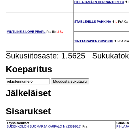
PIHLAJAMÄEN HERRANTERTTU
✝
STABLEHILLS PÄHKINÄ
✝
L
PrA
Ka
MINTLINE'S LOVE PEARL
Pra
Ifb
Li
Sy
TINTTARAISEN ORVOKKI
✝
PoA
PrA
Sukusiitosaste: 1.5625 Sukukato
Koeparitus
Jälkeläiset
Sisarukset
Täyssisarukset
Sama is
SUDENKOLON SUOMARJA KARPALO N (23816/18)
Pra
PIHLAJA