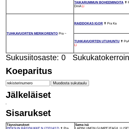
TAIKARUMMUN BOHEEMINOITA
✝
DmA
Li
RAIDDOKAS IGOR
✝
Pra
Ka
TUHKAVUORTEN MERIKORENTO
Pra
~
TUHKAVUORTEN UTUHUNTU
✝
Po
Li
Sukusiitosaste: 0 Sukukatokerro
Koeparitus
Jälkeläiset
Sisarukset
Täyssisarukset
Sama isä
PIEKSUN RÄSYNUKKE N (23314/12)
✝
Pra
LAPINLUMON GUMPEJEAGIL U (SE3