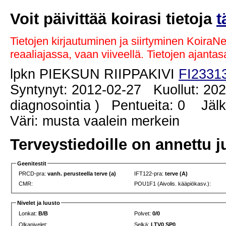
Voit päivittää koirasi tietoja
t
Tietojen kirjautuminen ja siirtyminen KoiraN
reaaliajassa, vaan viiveellä. Tietojen ajant
lpkn PIEKSUN RIIPPAKIVI
FI2331
Syntynyt: 2012-02-27 Kuollut: 202
diagnosointia ) Pentueita: 0 Jälke
Väri: musta vaalein merkein
Terveystiedoille on annettu j
Geenitestit
PRCD-pra:
vanh. perusteella terve (a)
IFT122-pra:
terve (A)
CMR:
POU1F1 (Aivolis. kääpiökasv.):
Nivelet ja luusto
Lonkat:
B/B
Polvet:
0/0
Olkanivelet:
Selkä:
LTV0 SP0