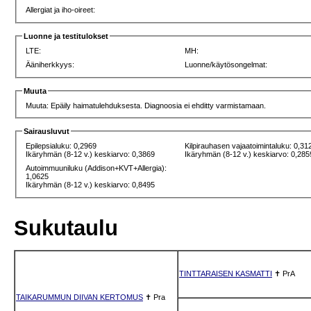
Allergiat ja iho-oireet:
Luonne ja testitulokset
LTE:
MH:
Ääniherkkyys:
Luonne/käytösongelmat:
Muuta
Muuta: Epäily haimatulehduksesta. Diagnoosia ei ehditty varmistamaan.
Sairausluvut
Epilepsialuku: 0,2969
Kilpirauhasen vajaatoimintaluku: 0,31
Ikäryhmän (8-12 v.) keskiarvo: 0,3869
Ikäryhmän (8-12 v.) keskiarvo: 0,285
Autoimmuuniluku (Addison+KVT+Allergia):
1,0625
Ikäryhmän (8-12 v.) keskiarvo: 0,8495
Sukutaulu
TINTTARAISEN KASMATTI
✝
PrA
TAIKARUMMUN DIIVAN KERTOMUS
✝
Pra