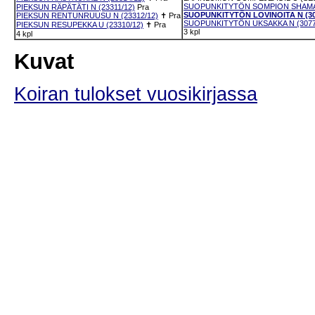
SUOPUNKITYTÖN SOMPION SHAMAAN
PIEKSUN RÄPÄTÄTI N (23311/12)
Pra
SUOPUNKITYTÖN LOVINOITA N (30
PIEKSUN RENTUNRUUSU N (23312/12)
✝
Pra
SUOPUNKITYTÖN UKSAKKA N (3077
PIEKSUN RESUPEKKA U (23310/12)
✝
Pra
3 kpl
4 kpl
Kuvat
Koiran tulokset vuosikirjassa