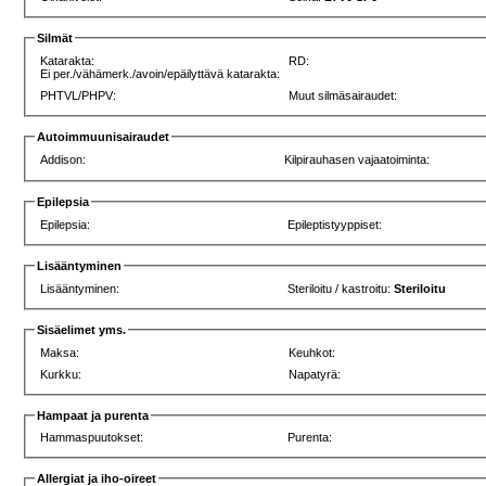
Silmät
Katarakta:
RD:
Ei per./vähämerk./avoin/epäilyttävä katarakta:
PHTVL/PHPV:
Muut silmäsairaudet:
Autoimmuunisairaudet
Addison:
Kilpirauhasen vajaatoiminta:
Epilepsia
Epilepsia:
Epileptistyyppiset:
Lisääntyminen
Lisääntyminen:
Steriloitu / kastroitu:
Steriloitu
Sisäelimet yms.
Maksa:
Keuhkot:
Kurkku:
Napatyrä:
Hampaat ja purenta
Hammaspuutokset:
Purenta:
Allergiat ja iho-oireet