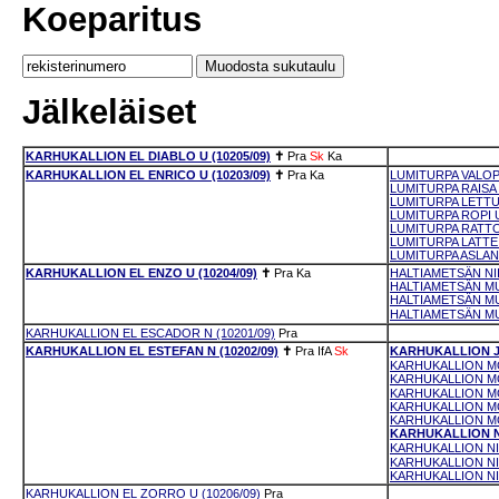
Koeparitus
Jälkeläiset
KARHUKALLION EL DIABLO U (10205/09)
✝
Pra
Sk
Ka
KARHUKALLION EL ENRICO U (10203/09)
✝
Pra
Ka
LUMITURPA VALOPÄ
LUMITURPA RAISA 
LUMITURPA LETTU 
LUMITURPA ROPI U
LUMITURPA RATTO-
LUMITURPA LATTE 
LUMITURPA ASLAN 
KARHUKALLION EL ENZO U (10204/09)
✝
Pra
Ka
HALTIAMETSÄN NII
HALTIAMETSÄN MUU
HALTIAMETSÄN MU
HALTIAMETSÄN MUU
KARHUKALLION EL ESCADOR N (10201/09)
Pra
KARHUKALLION EL ESTEFAN N (10202/09)
✝
Pra
IfA
Sk
KARHUKALLION JU
KARHUKALLION MO
KARHUKALLION MO
KARHUKALLION MO
KARHUKALLION MO
KARHUKALLION MO
KARHUKALLION NI
KARHUKALLION NI
KARHUKALLION NIG
KARHUKALLION NI
KARHUKALLION EL ZORRO U (10206/09)
Pra