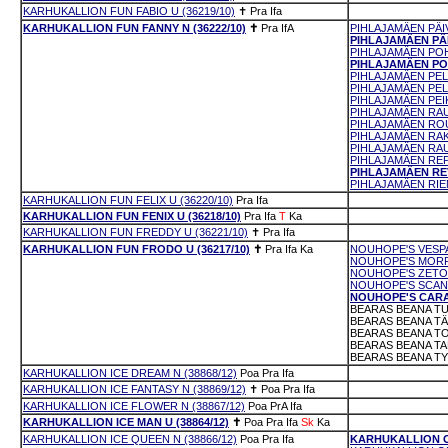
KARHUKALLION FUN FABIO U (36219/10)
✝
Pra
Ifa
KARHUKALLION FUN FANNY N (36222/10)
✝
Pra
IfA
PIHLAJAMÄEN PÄIV
PIHLAJAMÄEN PÄI
PIHLAJAMÄEN POH
PIHLAJAMÄEN POH
PIHLAJAMÄEN PEL
PIHLAJAMÄEN PEL
PIHLAJAMÄEN PEIK
PIHLAJAMÄEN RAUT
PIHLAJAMÄEN ROU
PIHLAJAMÄEN RAK
PIHLAJAMÄEN RAUN
PIHLAJAMÄEN REP
PIHLAJAMÄEN REV
PIHLAJAMÄEN RIEM
KARHUKALLION FUN FELIX U (36220/10)
Pra
Ifa
KARHUKALLION FUN FENIX U (36218/10)
Pra
Ifa
T
Ka
KARHUKALLION FUN FREDDY U (36221/10)
✝
Pra
Ifa
KARHUKALLION FUN FRODO U (36217/10)
✝
Pra
Ifa
Ka
NOUHOPE'S VESPA 
NOUHOPE'S MORRIS
NOUHOPE'S ZETOR
NOUHOPE'S SCANIA
NOUHOPE'S CARAV
BEARAS BEANA TU
BEARAS BEANA TÄH
BEARAS BEANA TOI
BEARAS BEANA TA
BEARAS BEANA TY
KARHUKALLION ICE DREAM N (38868/12)
Poa
Pra
Ifa
KARHUKALLION ICE FANTASY N (38869/12)
✝
Poa
Pra
Ifa
KARHUKALLION ICE FLOWER N (38867/12)
Poa
PrA
Ifa
KARHUKALLION ICE MAN U (38864/12)
✝
Poa
Pra
Ifa
Sk
Ka
KARHUKALLION ICE QUEEN N (38866/12)
Poa
Pra
Ifa
KARHUKALLION OH