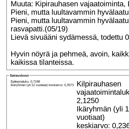
Muuta: Kipirauhasen vajaatoiminta, L
Pieni, mutta luultavammin hyvälaatu
Pieni, mutta luultavammin hyvälaatu
rasvapatti.(05/19)
Lievä sivuääni sydämessä, todettu 
Hyvin nöyrä ja pehmeä, avoin, kaikk
kaikissa tilanteissa.
Sairausluvut
Epilepsialuku: 0,7188
Kilpirauhasen
Ikäryhmän (yli 12 vuotiaat) keskiarvo: 0,3573
vajaatoimintalu
2,1250
Ikäryhmän (yli 
vuotiaat)
keskiarvo: 0,23