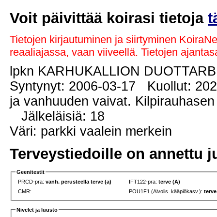
Voit päivittää koirasi tietoja
t
Tietojen kirjautuminen ja siirtyminen KoiraN
reaaliajassa, vaan viiveellä. Tietojen ajant
lpkn KARHUKALLION DUOTTAR
Syntynyt: 2006-03-17 Kuollut: 2020
ja vanhuuden vaivat. Kilpirauhasen
Jälkeläisiä: 18
Väri: parkki vaalein merkein
Terveystiedoille on annettu j
Geenitestit
PRCD-pra:
vanh. perusteella terve (a)
IFT122-pra:
terve (A)
CMR:
POU1F1 (Aivolis. kääpiökasv.):
terve
Nivelet ja luusto