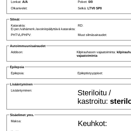
Lonkat:
A/A
Polvet:
0/0
Olkanivelet:
Selkä:
LTV0 SP0
Silmät
Katarakta:
RD:
Ei per./vähämerk./avoin/epäilyttävä katarakta:
PHTVL/PHPV:
Muut silmäsairaudet:
Autoimmuunisairaudet
Addison:
Kilpirauhasen vajaatoiminta:
kilpirau
vajaatoiminta
Epilepsia
Epilepsia:
Epileptistyyppiset:
Lisääntyminen
Lisääntyminen:
Steriloitu /
kastroitu:
steril
Sisäelimet yms.
Maksa:
Keuhkot: