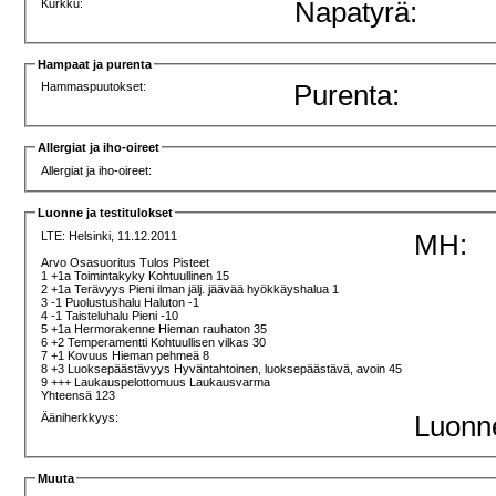
Kurkku:
Napatyrä:
Hampaat ja purenta
Hammaspuutokset:
Purenta:
Allergiat ja iho-oireet
Allergiat ja iho-oireet:
Luonne ja testitulokset
LTE:
Helsinki, 11.12.2011
MH:
Arvo Osasuoritus Tulos Pisteet
1 +1a Toimintakyky Kohtuullinen 15
2 +1a Terävyys Pieni ilman jälj. jäävää hyökkäyshalua 1
3 -1 Puolustushalu Haluton -1
4 -1 Taisteluhalu Pieni -10
5 +1a Hermorakenne Hieman rauhaton 35
6 +2 Temperamentti Kohtuullisen vilkas 30
7 +1 Kovuus Hieman pehmeä 8
8 +3 Luoksepäästävyys Hyväntahtoinen, luoksepäästävä, avoin 45
9 +++ Laukauspelottomuus Laukausvarma
Yhteensä 123
Ääniherkkyys:
Luonn
Muuta