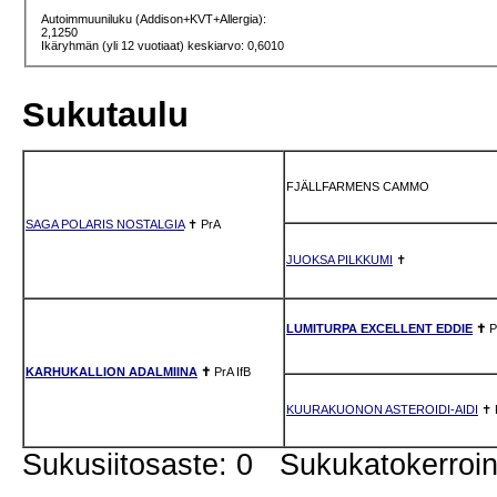
Autoimmuuniluku (Addison+KVT+Allergia):
2,1250
Ikäryhmän (yli 12 vuotiaat) keskiarvo: 0,6010
Sukutaulu
FJÄLLFARMENS CAMMO
SAGA POLARIS NOSTALGIA
✝
PrA
JUOKSA PILKKUMI
✝
LUMITURPA EXCELLENT EDDIE
✝
P
KARHUKALLION ADALMIINA
✝
PrA
IfB
KUURAKUONON ASTEROIDI-AIDI
✝
Sukusiitosaste: 0 Sukukatokerro