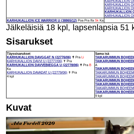
KARHUKALLION OH 
KARHUKALLION OH
KARHUKALLION OH
KARHUKALLION OH
KARHUKALLION OH 
KARHUKALLION ICE WARRIOR U (38865/12)
Poa
Pra
Ifa
Sk
Ka
Jälkeläisiä 18 kpl, lapsenlapsia 51 
Sisarukset
Täyssisarukset
Sama isä
KARHUKALLION DAVGGAT N (22776/06)
✝
Pra
Li
TAIKARUMMUN BOHEEMI
KARHUKALLION DAVVI U (22777/06)
✝
Pra
TAIKARUMMUN BOHEEMI
KARHUKALLION DAVVEBIEGGA U (22778/06)
✝
Pra
B
A
TAIKARUMMUN BOHEEMIN
Ka
KARHUKALLION DAVADAT U (22779/06)
✝
Pra
TAIKARUMMUN BOHEEMIH
4 kpl
TAIKARUMMUN BOHEEMIT
TAIKARUMMUN BOHEEMI
TAIKARUMMUN BOHEEMI
TAIKARUMMUN BOHEEMIM
TAIKARUMMUN BOHEEMIN
9 kpl
Kuvat