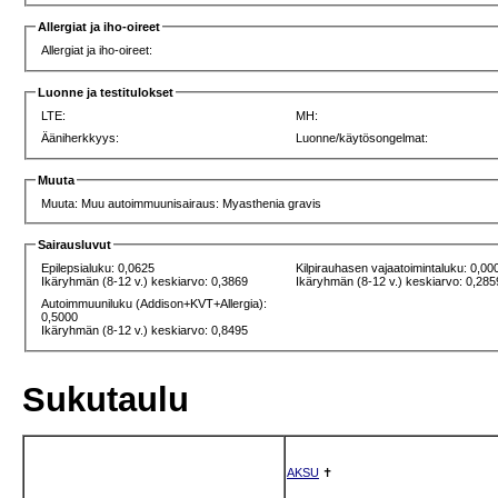
Allergiat ja iho-oireet
Allergiat ja iho-oireet:
Luonne ja testitulokset
LTE:
MH:
Ääniherkkyys:
Luonne/käytösongelmat:
Muuta
Muuta: Muu autoimmuunisairaus: Myasthenia gravis
Sairausluvut
Epilepsialuku: 0,0625
Kilpirauhasen vajaatoimintaluku: 0,00
Ikäryhmän (8-12 v.) keskiarvo: 0,3869
Ikäryhmän (8-12 v.) keskiarvo: 0,285
Autoimmuuniluku (Addison+KVT+Allergia):
0,5000
Ikäryhmän (8-12 v.) keskiarvo: 0,8495
Sukutaulu
AKSU
✝