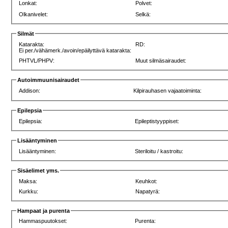
Lonkat:
Polvet:
Olkanivelet:
Selkä:
Silmät
Katarakta:
RD:
Ei per./vähämerk./avoin/epäilyttävä katarakta:
PHTVL/PHPV:
Muut silmäsairaudet:
Autoimmuunisairaudet
Addison:
Kilpirauhasen vajaatoiminta:
Epilepsia
Epilepsia:
Epileptistyyppiset:
Lisääntyminen
Lisääntyminen:
Steriloitu / kastroitu:
Sisäelimet yms.
Maksa:
Keuhkot:
Kurkku:
Napatyrä:
Hampaat ja purenta
Hammaspuutokset:
Purenta: