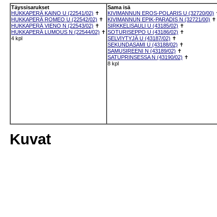
Täyssisarukset
Sama isä
HUKKAPERÄ KAINO U (22541/02)
✝
KIVIMANNUN EROS-POLARIS U (32720/00)
HUKKAPERÄ ROMEO U (22542/02)
✝
KIVIMANNUN EPIK-PARADIS N (32721/00)
✝
HUKKAPERÄ VIENO N (22543/02)
✝
SIRKKELISAULI U (43185/02)
✝
HUKKAPERÄ LUMOUS N (22544/02)
✝
SOTURISEPPO U (43186/02)
✝
4 kpl
SELVIYTYJÄ U (43187/02)
✝
SEKUNDASAMI U (43188/02)
✝
SAMUSIREENI N (43189/02)
✝
SATUPRINSESSA N (43190/02)
✝
8 kpl
Kuvat