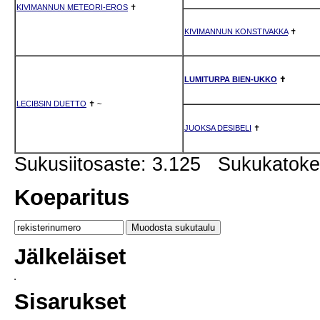
KIVIMANNUN METEORI-EROS
✝
KIVIMANNUN KONSTIVAKKA
✝
LUMITURPA BIEN-UKKO
✝
LECIBSIN DUETTO
✝
~
JUOKSA DESIBELI
✝
Sukusiitosaste: 3.125 Sukukatok
Koeparitus
Jälkeläiset
Sisarukset