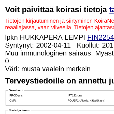
Voit päivittää koirasi tietoja
t
Tietojen kirjautuminen ja siirtyminen KoiraN
reaaliajassa, vaan viiveellä. Tietojen ajant
lpkn HUKKAPERÄ LEMPI
FIN2254
Syntynyt: 2002-04-11 Kuollut: 201
Muu immunologinen sairaus. Myasth
0
Väri: musta vaalein merkein
Terveystiedoille on annettu j
Geenitestit
PRCD-pra:
IFT122-pra:
CMR:
POU1F1 (Aivolis. kääpiökasv.):
Nivelet ja luusto